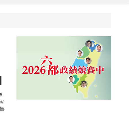
讓
客
下簡