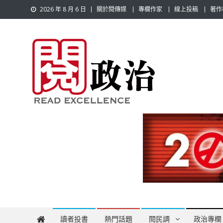
Skip
2026 年 8 月 6 日
關於閱傳媒
專欄作家
線上投稿
著作
to
content
閱政治 Read Gov News
任何事，談對的事；任何觀點，說出自己的觀點！政治不僅是
讀者投書
熱門話題
閱民調
政治專欄