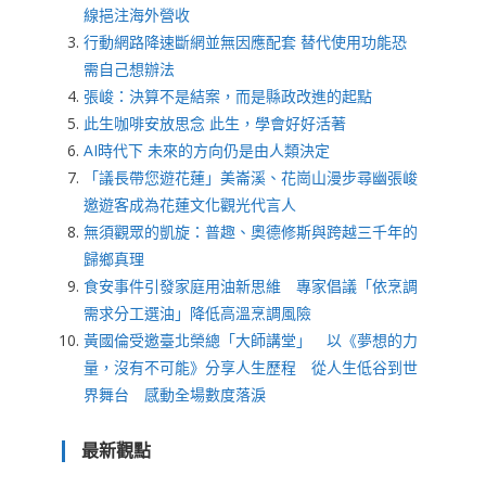
線挹注海外營收
行動網路降速斷網並無因應配套 替代使用功能恐
需自己想辦法
張峻：決算不是結案，而是縣政改進的起點
此生咖啡安放思念 此生，學會好好活著
AI時代下 未來的方向仍是由人類決定
「議長帶您遊花蓮」美崙溪、花崗山漫步尋幽張峻
邀遊客成為花蓮文化觀光代言人
無須觀眾的凱旋：普趣、奧德修斯與跨越三千年的
歸鄉真理
食安事件引發家庭用油新思維 專家倡議「依烹調
需求分工選油」降低高溫烹調風險
黃國倫受邀臺北榮總「大師講堂」 以《夢想的力
量，沒有不可能》分享人生歷程 從人生低谷到世
界舞台 感動全場數度落淚
最新觀點