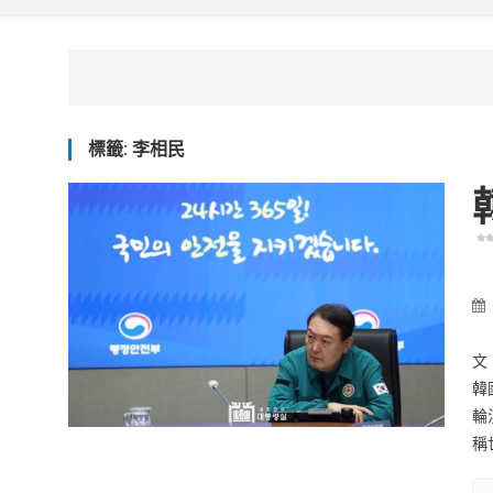
標籤:
李相民
文
韓
輪
稱