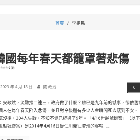
首頁
李相民
韓國每年春天都籠罩著悲傷
0 (0)
2023 年 4 月 18 日
閱 政治
0
：安政炫，災難接二連三，政府做了什麼？雖已是九年前的憾事，卻依舊
國人在每年春天陷入悲傷，並且對今後還有多少人會瞬間死去感到不安。 
沉沒後，304人失蹤，不知不覺已經過了9年。「4/16世越號慘案」（以
世越號慘案）是2014年4月16日從仁川開往濟州的客輪……