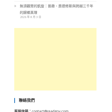
無須觀眾的凱旋：普趣、奧德修斯與跨越三千年
的歸鄉真理
2026 年 8 月 3 日
聯絡我們
客服信箱：
contact@readgov.com