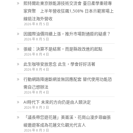
熙特爾赴東京辦能源技術交流會 臺日產學重磅專
家齊聚 上半年營收狂飆1,508% 日本示範案場上
線挹注海外營收
2026 年 8 月 5 日
因國際油價持續上漲，推升市場對通膨的疑慮？
2026 年 8 月 5 日
張峻：決算不是結案，而是縣政改進的起點
2026 年 8 月 4 日
此生咖啡安放思念 此生，學會好好活著
2026 年 8 月 4 日
行動網路降速斷網並無因應配套 替代使用功能恐
需自己想辦法
2026 年 8 月 4 日
AI時代下 未來的方向仍是由人類決定
2026 年 8 月 3 日
「議長帶您遊花蓮」美崙溪、花崗山漫步尋幽張
峻邀遊客成為花蓮文化觀光代言人
2026 年 8 月 3 日