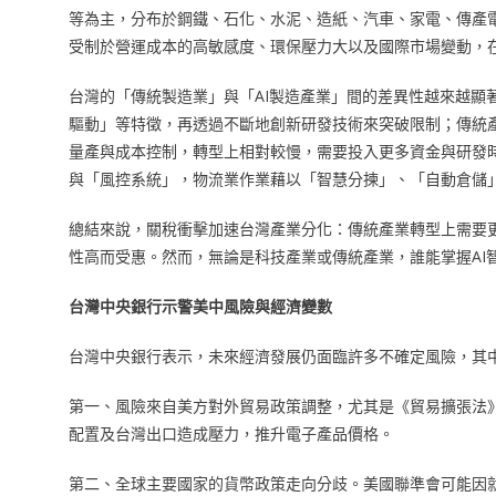
等為主，分布於鋼鐵、石化、水泥、造紙、汽車、家電、傳產
受制於營運成本的高敏感度、環保壓力大以及國際市場變動，
台灣的「傳統製造業」與「AI製造產業」間的差異性越來越顯
驅動」等特徵，再透過不斷地創新研發技術來突破限制；傳統
量產與成本控制，轉型上相對較慢，需要投入更多資金與研發時
與「風控系統」，物流業作業藉以「智慧分揀」、「自動倉儲」
總結來說，關稅衝擊加速台灣產業分化：傳統產業轉型上需要更
性高而受惠。然而，無論是科技產業或傳統產業，誰能掌握AI
台灣中央銀行示警美中風險與經濟變數
台灣中央銀行表示，未來經濟發展仍面臨許多不確定風險，其
第一、風險來自美方對外貿易政策調整，尤其是《貿易擴張法》
配置及台灣出口造成壓力，推升電子產品價格。
第二、全球主要國家的貨幣政策走向分歧。美國聯準會可能因