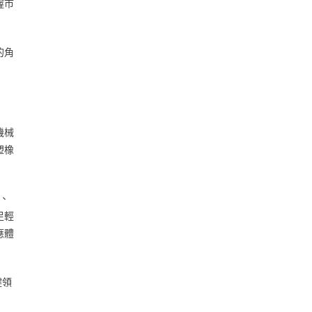
握市
的角
機械
塑橡
、
足輕
應體
鍵領