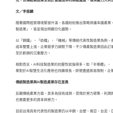
文／李振麟
隨著國際經貿環境緊張升溫，各國紛紛推出策略保護本國產業，
製造業」，皆呈現出明顯分化趨勢。
以「鋼鐵」、「紡織」、「機械」等傳統代表性製造業為例，
成本雙雙上漲，企業競爭力順勢下降，不少傳產製造業因此訂
至於虧損的沉重壓力。
相對而言，AI科技製造業的抗壓性就強得多。如「半導體」、
業對於AI智慧生活化應用也持續增長，即使遭遇貿易限制，企
傳統製造業與AI製造產業存在差異
反觀傳統產業方面，其多為技術成熟、受限於勞力密集、利潤
也需要更多的資本與勞力。
目前台灣具有代表性的製造業仍以中鋼、台塑、南亞、台泥、