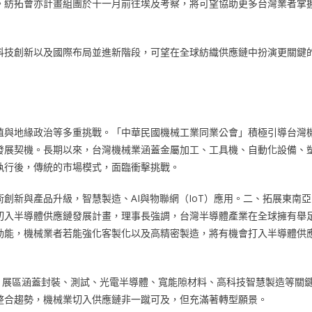
。紡拓會亦計畫組團於十一月前往埃及考察，將可望協助更多台灣業者掌
科技創新以及國際布局並進新階段，可望在全球紡織供應鏈中扮演更關鍵
值與地緣政治等多重挑戰。「中華民國機械工業同業公會」積極引導台灣
發展契機。長期以來，台灣機械業涵蓋金屬加工、工具機、自動化設備、
執行後，傳統的市場模式，面臨衝擊挑戰。
創新與產品升級，智慧製造、AI與物聯網（IoT）應用。二、拓展東南亞
切入半導體供應鏈發展計畫，理事長強調，台灣半導體產業在全球擁有舉
動能，機械業者若能強化客製化以及高精密製造，將有機會打入半導體供
團參與，展區涵蓋封裝、測試、光電半導體、寬能隙材料、高科技智慧製造等關
整合趨勢，機械業切入供應鏈非一蹴可及，但充滿著轉型願景。