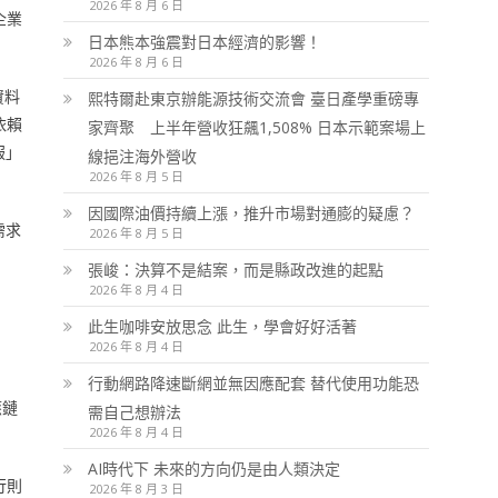
2026 年 8 月 6 日
企業
日本熊本強震對日本經濟的影響！
2026 年 8 月 6 日
資料
熙特爾赴東京辦能源技術交流會 臺日產學重磅專
依賴
家齊聚 上半年營收狂飆1,508% 日本示範案場上
服」
線挹注海外營收
2026 年 8 月 5 日
因國際油價持續上漲，推升市場對通膨的疑慮？
需求
2026 年 8 月 5 日
張峻：決算不是結案，而是縣政改進的起點
2026 年 8 月 4 日
此生咖啡安放思念 此生，學會好好活著
2026 年 8 月 4 日
行動網路降速斷網並無因應配套 替代使用功能恐
應鏈
需自己想辦法
2026 年 8 月 4 日
AI時代下 未來的方向仍是由人類決定
行則
2026 年 8 月 3 日