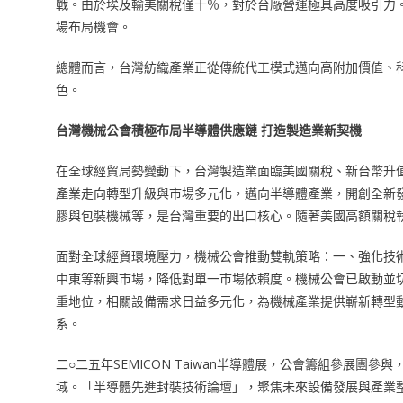
戰。由於埃及輸美關稅僅十％，對於台廠營運極具高度吸引力
場布局機會。
總體而言，台灣紡織產業正從傳統代工模式邁向高附加價值、
色。
台灣機械公會積極布局半導體供應鏈 打造製造業新契機
在全球經貿局勢變動下，台灣製造業面臨美國關稅、新台幣升
產業走向轉型升級與市場多元化，邁向半導體產業，開創全新
膠與包裝機械等，是台灣重要的出口核心。隨著美國高額關稅
面對全球經貿環境壓力，機械公會推動雙軌策略：一、強化技術
中東等新興市場，降低對單一市場依賴度。機械公會已啟動並
重地位，相關設備需求日益多元化，為機械產業提供嶄新轉型
系。
二○二五年SEMICON Taiwan半導體展，公會籌組參展
域。「半導體先進封裝技術論壇」，聚焦未來設備發展與產業