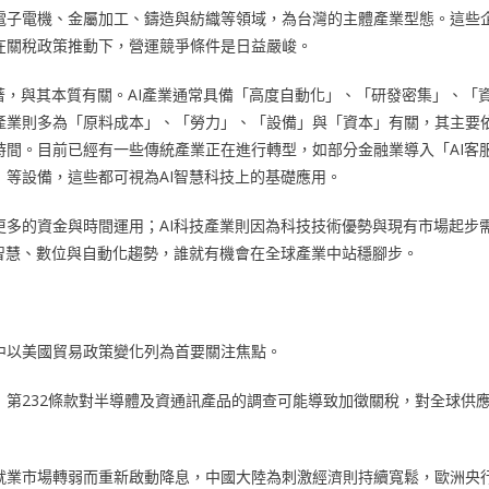
電子電機、金屬加工、鑄造與紡織等領域，為台灣的主體產業型態。這些
在關稅政策推動下，營運競爭條件是日益嚴峻。
著，與其本質有關。AI產業通常具備「高度自動化」、「研發密集」、「
產業則多為「原料成本」、「勞力」、「設備」與「資本」有關，其主要
間。目前已經有一些傳統產業正在進行轉型，如部分金融業導入「AI客
等設備，這些都可視為AI智慧科技上的基礎應用。
多的資金與時間運用；AI科技產業則因為科技技術優勢與現有市場起步
智慧、數位與自動化趨勢，誰就有機會在全球產業中站穩腳步。
中以美國貿易政策變化列為首要關注焦點。
第232條款對半導體及資通訊產品的調查可能導致加徵關稅，對全球供
就業市場轉弱而重新啟動降息，中國大陸為刺激經濟則持續寬鬆，歐洲央