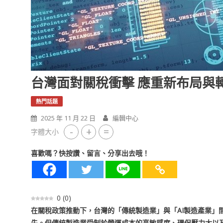
台灣面對關稅衝擊 應重新布局與
熱門話題
2025 年 11 月 22 日
編輯中心
-
+
=
字體大小
喜歡嗎？快按讚、留言、分享出去哦！
0
(
0
)
在關稅政策推動下，台灣的「傳統製造業」與「AI製造產業」間
先。但傳統製造業受制於營運成本的高敏感度、環保壓力大以