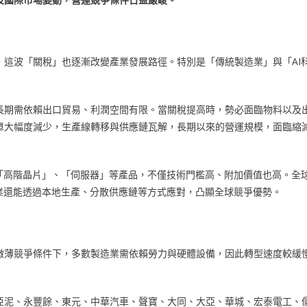
這波「關稅」也逐漸改變產業發展路徑。特別是「傳統製造業」與「AI
長期需依賴出口貿易、利潤空間有限。當關稅提高時，勢必面臨物料以及
單大幅度減少，生產線轉移與供應鏈瓦解，長期以來的營運規模，面臨縮
「高階晶片」、「伺服器」等產品，不僅技術門檻高、附加價值也高。全
業還能透過本地生產、分散供應鏈等方式應對，凸顯全球競爭優勢。
微薄競爭條件下，多數製造業需依賴勞力與硬體設備，因此轉型速度較緩
亞泥、永豐餘、東元、中華汽車、聲寶、大同、大亞、華城、宏泰電工、