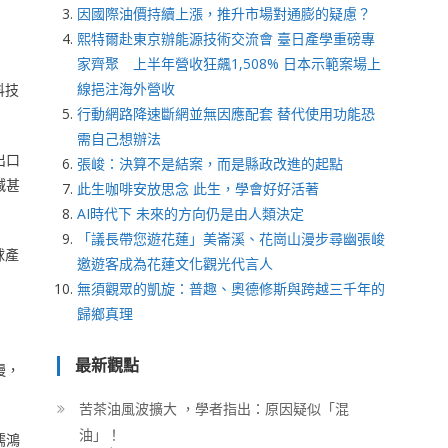
因國際油價持續上漲，推升市場對通膨的疑慮？
熙特爾赴東京辦能源技術交流會 臺日產學重磅專
家齊聚 上半年營收狂飆1,508% 日本示範案場上
線挹注海外營收
科技
行動網路降速斷網並無因應配套 替代使用功能恐
需自己想辦法
出口
張峻：決算不是結案，而是縣政改進的起點
減甚
此生咖啡安放思念 此生，學會好好活著
AI時代下 未來的方向仍是由人類決定
「議長帶您遊花蓮」美崙溪、花崗山漫步尋幽張峻
球產
邀遊客成為花蓮文化觀光代言人
無須觀眾的凱旋：普趣、奧德修斯與跨越三千年的
歸鄉真理
最新觀點
慢，
苦茶油風波擴大 ，學者指出：原因疑似「混
油」！
儒鴻