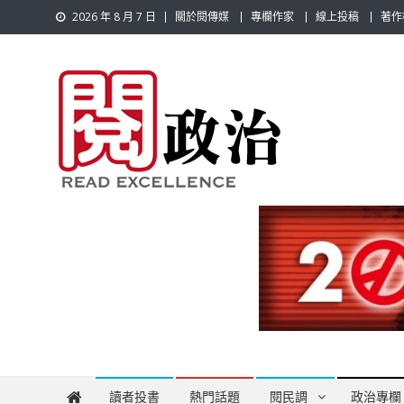
Skip
2026 年 8 月 7 日
關於閱傳媒
專欄作家
線上投稿
著作
to
content
閱政治 Read Gov News
任何事，談對的事；任何觀點，說出自己的觀點！政治不僅是
讀者投書
熱門話題
閱民調
政治專欄