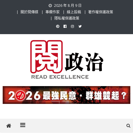
Skip
2026 年 8 月 9 日
to
關於閱傳媒
專欄作家
線上投稿
著作權保護政策
content
隱私權保護政策
閱政治 Read Gov News
任何事，談對的事；任何觀點，說出自己的觀點！政治不僅是全民話
題，也要專業評論，閱政治與多元的政治評論家與專欄作家邀稿合作，
讓讀者有最多元和專業的選擇。