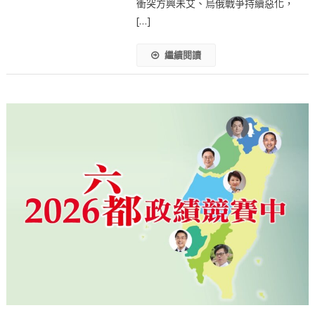
衝突方興未艾、烏俄戰爭持續惡化，
[…]
繼續閱讀