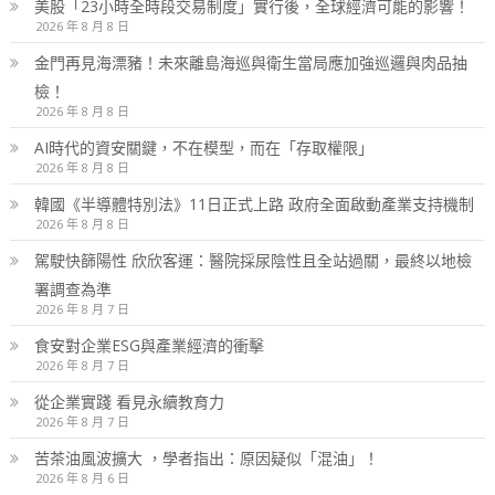
美股「23小時全時段交易制度」實行後，全球經濟可能的影響！
2026 年 8 月 8 日
金門再見海漂豬！未來離島海巡與衛生當局應加強巡邏與肉品抽
檢！
2026 年 8 月 8 日
AI時代的資安關鍵，不在模型，而在「存取權限」
2026 年 8 月 8 日
韓國《半導體特別法》11日正式上路 政府全面啟動產業支持機制
2026 年 8 月 8 日
駕駛快篩陽性 欣欣客運：醫院採尿陰性且全站過關，最終以地檢
署調查為準
2026 年 8 月 7 日
食安對企業ESG與產業經濟的衝擊
2026 年 8 月 7 日
從企業實踐 看見永續教育力
2026 年 8 月 7 日
苦茶油風波擴大 ，學者指出：原因疑似「混油」！
2026 年 8 月 6 日