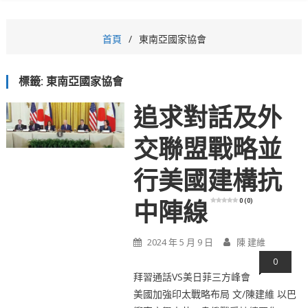
首頁
東南亞國家協會
標籤:
東南亞國家協會
追求對話及外
交聯盟戰略並
行美國建構抗
0 (0)
中陣線
2024 年 5 月 9 日
陳 建維
0
拜習通話VS美日菲三方峰會
美國加強印太戰略布局 文/陳建維 以巴