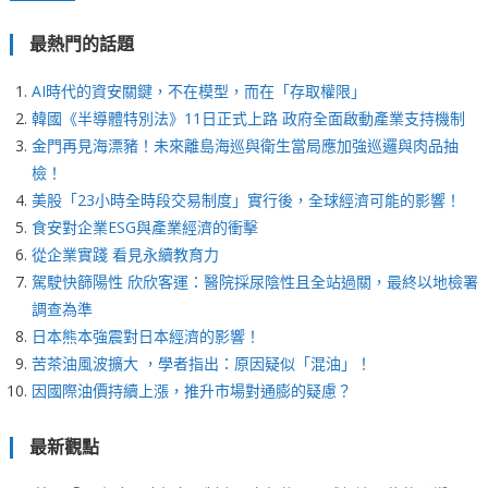
最熱門的話題
AI時代的資安關鍵，不在模型，而在「存取權限」
韓國《半導體特別法》11日正式上路 政府全面啟動產業支持機制
金門再見海漂豬！未來離島海巡與衛生當局應加強巡邏與肉品抽
檢！
美股「23小時全時段交易制度」實行後，全球經濟可能的影響！
食安對企業ESG與產業經濟的衝擊
從企業實踐 看見永續教育力
駕駛快篩陽性 欣欣客運：醫院採尿陰性且全站過關，最終以地檢署
調查為準
日本熊本強震對日本經濟的影響！
苦茶油風波擴大 ，學者指出：原因疑似「混油」！
因國際油價持續上漲，推升市場對通膨的疑慮？
最新觀點