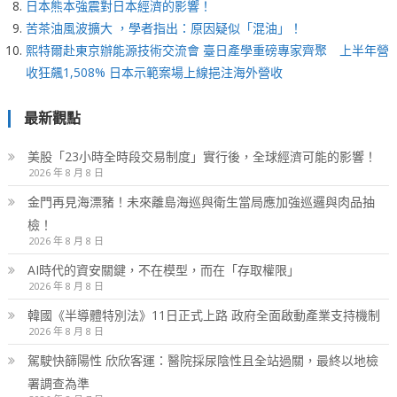
日本熊本強震對日本經濟的影響！
苦茶油風波擴大 ，學者指出：原因疑似「混油」！
熙特爾赴東京辦能源技術交流會 臺日產學重磅專家齊聚 上半年營
收狂飆1,508% 日本示範案場上線挹注海外營收
最新觀點
美股「23小時全時段交易制度」實行後，全球經濟可能的影響！
2026 年 8 月 8 日
金門再見海漂豬！未來離島海巡與衛生當局應加強巡邏與肉品抽
檢！
2026 年 8 月 8 日
AI時代的資安關鍵，不在模型，而在「存取權限」
2026 年 8 月 8 日
韓國《半導體特別法》11日正式上路 政府全面啟動產業支持機制
2026 年 8 月 8 日
駕駛快篩陽性 欣欣客運：醫院採尿陰性且全站過關，最終以地檢
署調查為準