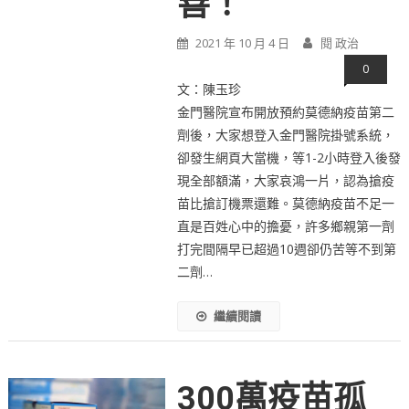
善！
2021 年 10 月 4 日
閱 政治
0
文：陳玉珍
金門醫院宣布開放預約莫德納疫苗第二
劑後，大家想登入金門醫院掛號系統，
卻發生網頁大當機，等1-2小時登入後發
現全部額滿，大家哀鴻一片，認為搶疫
苗比搶訂機票還難。莫德納疫苗不足一
直是百姓心中的擔憂，許多鄉親第一劑
打完間隔早已超過10週卻仍苦等不到第
二劑…
繼續閱讀
300萬疫苗孤