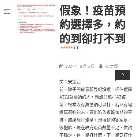
假象！疫苗預
約選擇多，約
的到卻打不到
5 (8)
2021 年 8 月 5 日
安 定亞
0
文：安定亞
前一陣子開放意願登記填選，相信選擇
AZ跟莫德鈉的人，應該只能打AZ疫
苗，根本沒有莫德鈉可以打，若只有勾
選莫德鈉的人，只能陷入遙遙無期的等
待，如果想打殘劑，想得到的答案是，
很抱歉，現在政府疫苗數量不足，供貨
不穩定，這一期打什麼，下一期要打什