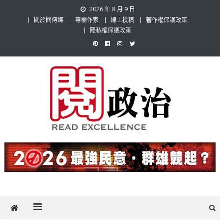
Skip
2026 年 8 月 9 日
to
關於閱傳媒
專欄作家
線上投稿
著作權保護政策
content
隱私權保護政策
閱政治 Read Gov News
任何事，談對的事；任何觀點，說出自己的觀點！政治不僅是全民話
題，也要專業評論，閱政治與多元的政治評論家與專欄作家邀稿合作，
讓讀者有最多元和專業的選擇。