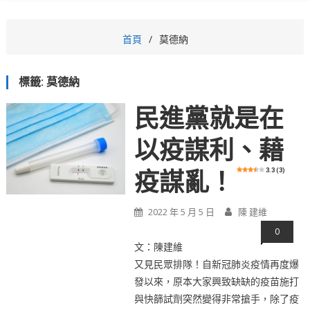
首頁
莫德納
標籤:
莫德納
民進黨就是在
以疫謀利、藉
3.3 (3)
疫謀亂！
2022 年 5 月 5 日
陳 建維
0
文：陳建維
又見民眾排隊！自新冠肺炎疫情再度爆
發以來，原本大家興致缺缺的疫苗施打
與快篩試劑突然變得非常搶手，除了疫