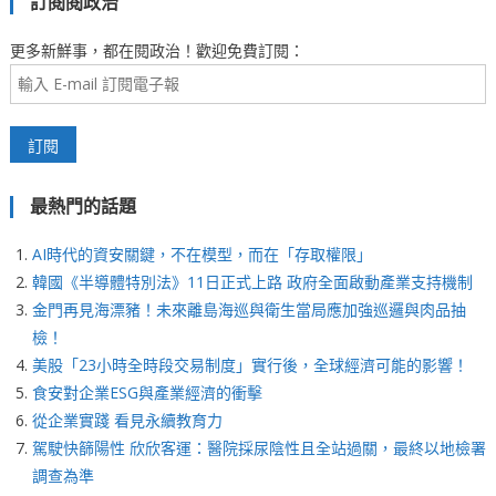
訂閱閱政治
更多新鮮事，都在閱政治！歡迎免費訂閱：
最熱門的話題
AI時代的資安關鍵，不在模型，而在「存取權限」
韓國《半導體特別法》11日正式上路 政府全面啟動產業支持機制
金門再見海漂豬！未來離島海巡與衛生當局應加強巡邏與肉品抽
檢！
美股「23小時全時段交易制度」實行後，全球經濟可能的影響！
食安對企業ESG與產業經濟的衝擊
從企業實踐 看見永續教育力
駕駛快篩陽性 欣欣客運：醫院採尿陰性且全站過關，最終以地檢署
調查為準