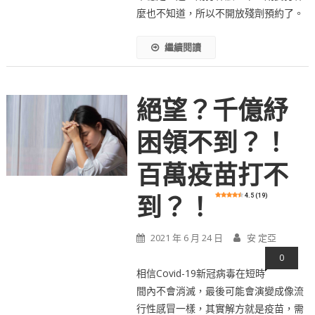
麼也不知道，所以不開放殘劑預約了。
繼續閱讀
絕望？千億紓
困領不到？！
百萬疫苗打不
4.5 (19)
到？！
2021 年 6 月 24 日
安 定亞
0
相信Covid-19新冠病毒在短時
間內不會消滅，最後可能會演變成像流
行性感冒一樣，其實解方就是疫苗，需