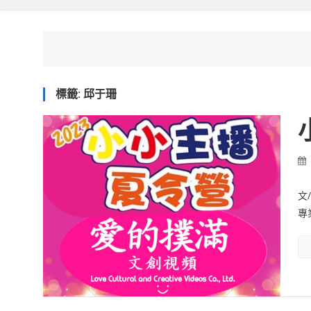
標籤:
邱于珊
文
專