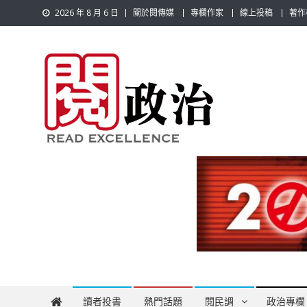
Skip
2026 年 8 月 6 日
關於閱傳媒
專欄作家
線上投稿
著作
to
content
閱政治 Read Gov News
任何事，談對的事；任何觀點，說出自己的觀點！政治不僅是
讀者投書
熱門話題
閱民調
政治專欄