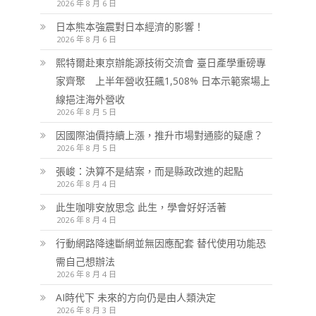
2026 年 8 月 6 日
日本熊本強震對日本經濟的影響！
2026 年 8 月 6 日
熙特爾赴東京辦能源技術交流會 臺日產學重磅專
家齊聚 上半年營收狂飆1,508% 日本示範案場上
線挹注海外營收
2026 年 8 月 5 日
因國際油價持續上漲，推升市場對通膨的疑慮？
2026 年 8 月 5 日
張峻：決算不是結案，而是縣政改進的起點
2026 年 8 月 4 日
此生咖啡安放思念 此生，學會好好活著
2026 年 8 月 4 日
行動網路降速斷網並無因應配套 替代使用功能恐
需自己想辦法
2026 年 8 月 4 日
AI時代下 未來的方向仍是由人類決定
2026 年 8 月 3 日