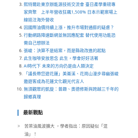
熙特爾赴東京辦能源技術交流會 臺日產學重磅專
家齊聚 上半年營收狂飆1,508% 日本示範案場上
線挹注海外營收
因國際油價持續上漲，推升市場對通膨的疑慮？
行動網路降速斷網並無因應配套 替代使用功能恐
需自己想辦法
張峻：決算不是結案，而是縣政改進的起點
此生咖啡安放思念 此生，學會好好活著
AI時代下 未來的方向仍是由人類決定
「議長帶您遊花蓮」美崙溪、花崗山漫步尋幽張峻
邀遊客成為花蓮文化觀光代言人
無須觀眾的凱旋：普趣、奧德修斯與跨越三千年的
歸鄉真理
最新觀點
苦茶油風波擴大 ，學者指出：原因疑似「混
油」！