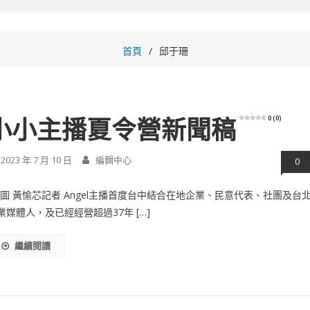
首頁
邱于珊
0 (0)
小小主播夏令營新聞稿
2023 年 7 月 10 日
編輯中心
0
/圖 黃愉芯記者 Angel主播首度台中結合在地企業、民意代表、社團及台
業媒體人，及已經經營超過37年 […]
繼續閱讀