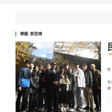
標籤:
郭昱晴
文
球