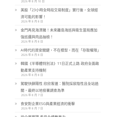
2026 年 8 月 10 日
美股「23小時全時段交易制度」實行後，全球經
濟可能的影響！
2026 年 8 月 8 日
金門再見海漂豬！未來離島海巡與衛生當局應加
強巡邏與肉品抽檢！
2026 年 8 月 8 日
AI時代的資安關鍵，不在模型，而在「存取權限」
2026 年 8 月 8 日
韓國《半導體特別法》11日正式上路 政府全面啟
動產業支持機制
2026 年 8 月 8 日
駕駛快篩陽性 欣欣客運：醫院採尿陰性且全站過
關，最終以地檢署調查為準
2026 年 8 月 7 日
食安對企業ESG與產業經濟的衝擊
2026 年 8 月 7 日
從企業實踐 看見永續教育力