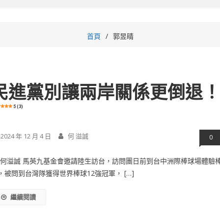
首頁
郭昱晴
民進黨別讓兩岸關係更倒退
5 (3)
2024 年 12 月 4 日
何 溢誠
0
/何溢誠 馬英九基金會邀請陸生訪台，訪問團日前到台中洲際棒球場體驗
，被問到台灣隊獲得世界棒球12強冠軍， […]
繼續閱讀