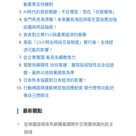
動產業支持機制
AI時代的資安關鍵，不在模型，而在「存取權限」
金門再見海漂豬！未來離島海巡與衛生當局應加強
巡邏與肉品抽檢！
食安對企業ESG與產業經濟的衝擊
美股「23小時全時段交易制度」實行後，全球經
濟可能的影響！
從企業實踐 看見永續教育力
駕駛快篩陽性 欣欣客運：醫院採尿陰性且全站過
關，最終以地檢署調查為準
日本熊本強震對日本經濟的影響！
行動網路降速斷網並無因應配套 替代使用功能恐
需自己想辦法
最新觀點
從英國首相宣布辭職看國際外交現實與國內民主
困境