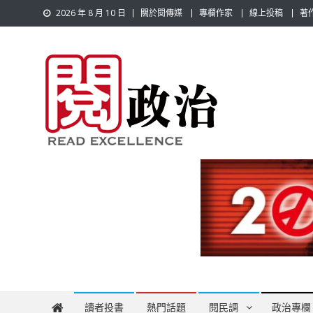
Skip
2026 年 8 月 10 日
關於閱傳媒
專欄作家
線上投稿
著
to
content
閱政治 Read Gov News
任何事，談對的事；任何觀點，說出自己的觀點！政治不僅是
讀者投書
熱門話題
閱民調
政治專欄