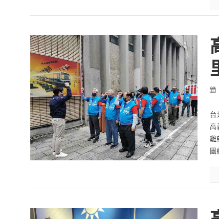
台
高
雞
團