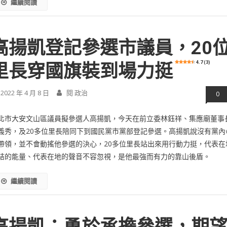
繼續閱讀
高揚凱登記參選市議員，20
4.7 (3)
里長穿國旗裝到場力挺
2022 年 4 月 8 日
閱 政治
0
北市大安文山區議員擬參選人高揚凱，今天在前立委林鈺祥、集應廟董事
義秀，及20多位里長陪同下到國民黨市黨部登記參選。高揚凱說沒有黨內
帶領，並不會動搖他參選的決心，20多位里長站出來用行動力挺，代表在
結的能量、代表在地的聲音不容忽視，是他最強而有力的靠山後盾。
繼續閱讀
高揚凱：勇於承擔參選，期