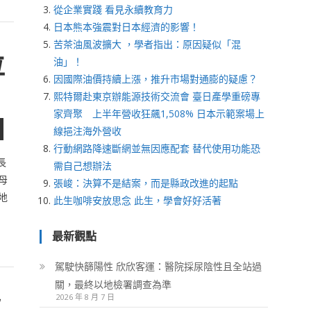
從企業實踐 看見永續教育力
日本熊本強震對日本經濟的影響！
苦茶油風波擴大 ，學者指出：原因疑似「混
位
油」！
因國際油價持續上漲，推升市場對通膨的疑慮？
熙特爾赴東京辦能源技術交流會 臺日產學重磅專
家齊聚 上半年營收狂飆1,508% 日本示範案場上
線挹注海外營收
行動網路降速斷網並無因應配套 替代使用功能恐
長
需自己想辦法
母
張峻：決算不是結案，而是縣政改進的起點
地
此生咖啡安放思念 此生，學會好好活著
最新觀點
駕駛快篩陽性 欣欣客運：醫院採尿陰性且全站過
關，最終以地檢署調查為準
2026 年 8 月 7 日
望