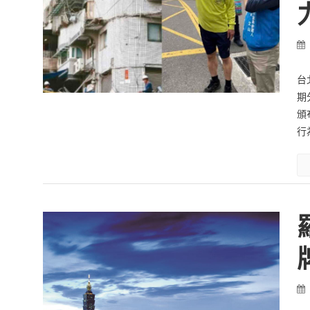
台
期
頒
行