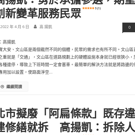
5 (1)
創新變革服務民眾
2022 年 4 月 6 日
高 揚凱
0
：高揚凱
實大安、文山區是兩個截然不同的個體，民眾的需求也有所不同。文山區
之重就是「交通」，文山區在道路規劃上的硬體設施本身就已經很狹小，
各種違停，導致上下班時間一定會塞車。最簡單的解決方法就是將路邊的
專用加以設置，使路面淨空…
繼續閱讀
北市擬廢「阿扁條款」既存
建修繕就拆 高揚凱：拆除