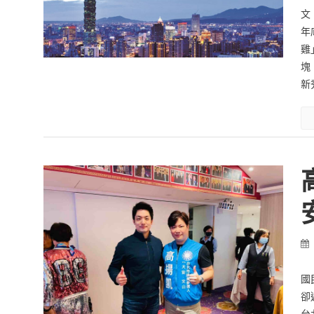
文
年
雞
塊
新
國
卻
台