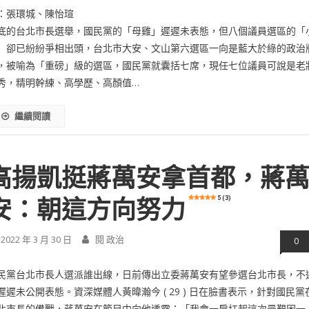
：張環城、陳怡瑄
底的台北市長選舉，國民黨的「母雞」遲遲未表態，但八個議員選區的「
」卻已紛紛爭相出頭，台北市大安、文山第六選區一向是藍大於綠的政治
，被喻為「重磅」級的選區，國民黨就囊括七席，現任七位議員可說是老
秀，精明幹練、高學歷、高顏值…
繼續閱讀
高揚凱挺蔣萬安拿首都，蔣
5 (3)
安：朝這方向努力
2022 年 3 月 30 日
閱 政治
0
民黨台北市長人選派誰出線，日前傳出立委蔣萬安有望參選台北市長，不
遲遲未公開表態。資深媒體人黃暐瀚今 ( 29 ) 日在臉書表示，針對國民黨
北市長的備戰，蔣萬安在節目中向他透露：「我會一肩扛起這次最艱困一