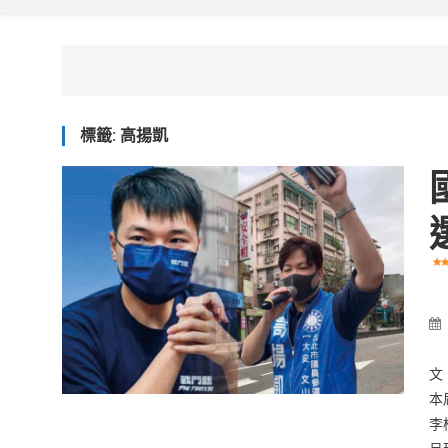
標籤:
高揚凱
文
本
李