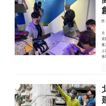
文
其
重
上
車