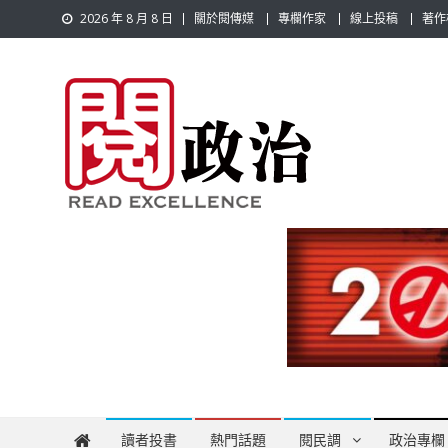
Skip
2026 年 8 月 8 日
關於閱傳媒
專欄作家
線上投稿
著作
to
content
閱政治 Read Gov News
任何事，談對的事；任何觀點，說出自己的觀點！政治不僅是
讀者投書
熱門話題
閱民調
政治專欄