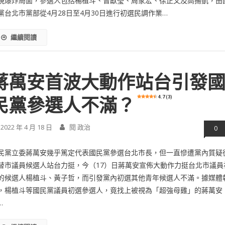
現爆炸局面，參選人包括楊植斗、曾獻瑩、周家宏、徐正文及高揚凱，由
黨台北市黨部從4月28日至4月30日進行初選民調作業…
繼續閱讀
蔣萬安首波大動作站台引發
4.7 (3)
民黨參選人不滿？
2022 年 4 月 18 日
閱 政治
0
民黨立委蔣萬安幾乎篤定代表國民黨參選台北市長，但一直慘遭黨內質疑
替市議員候選人站台力挺，今（17）日蔣萬安宣佈大動作力挺台北市議員
的候選人楊植斗、黃子哲，而引發黨內初選其他青年候選人不滿。據媒體
，楊植斗等國民黨議員初選參選人，竟找上被視為「超強母雞」的蔣萬安
…