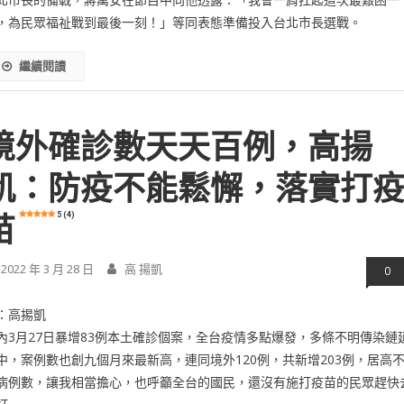
，為民眾福祉戰到最後一刻！」等同表態準備投入台北市長選戰。
繼續閱讀
境外確診數天天百例，高揚
凱：防疫不能鬆懈，落實打
5 (4)
苗
2022 年 3 月 28 日
高 揚凱
0
：高掦凱
內3月27日暴增83例本土確診個案，全台疫情多點爆發，多條不明傳染鏈
中，案例數也創九個月來最新高，連同境外120例，共新增203例，居高
病例數，讓我相當擔心，也呼籲全台的國民，還沒有施打疫苗的民眾趕快