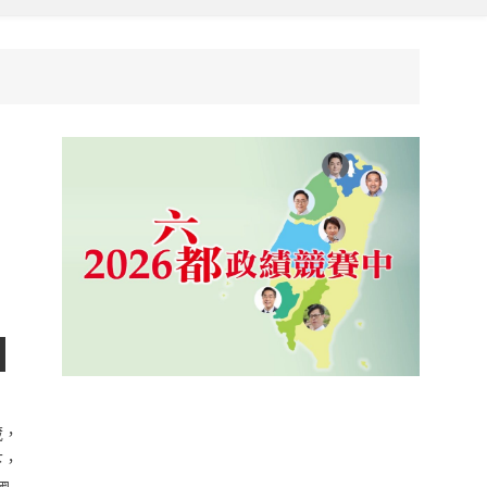
初
出
葳，
下，