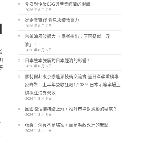
食安對企業ESG與產業經濟的衝擊
2026 年 8 月 7 日
從企業實踐 看見永續教育力
2026 年 8 月 7 日
苦茶油風波擴大 ，學者指出：原因疑似「混
油」！
2026 年 8 月 6 日
首
加
日本熊本強震對日本經濟的影響！
2026 年 8 月 6 日
停
熙特爾赴東京辦能源技術交流會 臺日產學重磅專
家齊聚 上半年營收狂飆1,508% 日本示範案場上
線挹注海外營收
2026 年 8 月 5 日
因國際油價持續上漲，推升市場對通膨的疑慮？
2026 年 8 月 5 日
違
張峻：決算不是結案，而是縣政改進的起點
人
2026 年 8 月 4 日