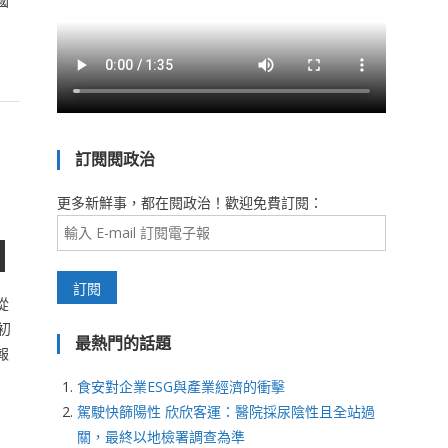
國
國
訂閱閱政治
更多新鮮事，都在閱政治！歡迎免費訂閱：
從
初
最熱門的話題
報
食安對企業ESG與產業經濟的衝擊
駕駛快篩陽性 欣欣客運：醫院採尿陰性且全站過
關，最終以地檢署調查為準