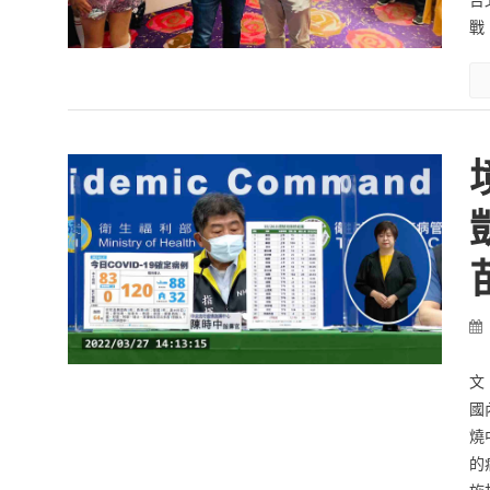
戰
文
國
燒
的