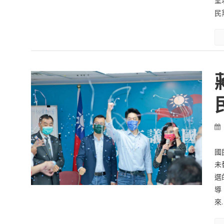
呈
民
國
未
選
導
來