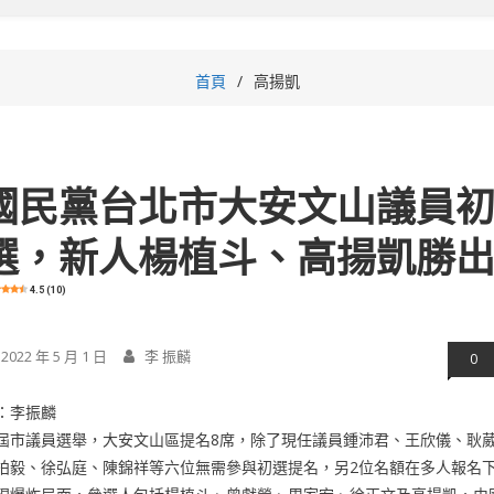
首頁
高揚凱
國民黨台北市大安文山議員
選，新人楊植斗、高揚凱勝
4.5 (10)
2022 年 5 月 1 日
李 振麟
0
：李振麟
屆市議員選舉，大安文山區提名8席，除了現任議員鍾沛君、王欣儀、耿
柏毅、徐弘庭、陳錦祥等六位無需參與初選提名，另2位名額在多人報名