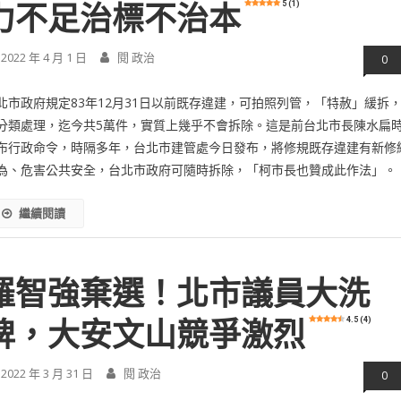
5 (1)
力不足治標不治本
2022 年 4 月 1 日
閱 政治
0
北市政府規定83年12月31日以前既存違建，可拍照列管，「特赦」緩拆
分類處理，迄今共5萬件，實質上幾乎不會拆除。這是前台北市長陳水扁
布行政命令，時隔多年，台北市建管處今日發布，將修規既存違建有新修
為、危害公共安全，台北市政府可隨時拆除，「柯市長也贊成此作法」。
繼續閱讀
羅智強棄選！北市議員大洗
4.5 (4)
牌，大安文山競爭激烈
2022 年 3 月 31 日
閱 政治
0