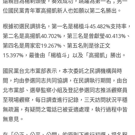
還親自為楊剃頭後，奏效成功，跳躍為第一名；另一
位國民黨青年軍高揚凱新人也如願以第二名勝出。
根據初選民調排名，第一名是楊植斗45.482%支持率，
第二名是高揚凱40.702%，第三名是曾獻瑩40.413%、
第四名是周家宏19.267%、第五名則是徐正文
15.397%，最後由「楊植斗」以及「高揚凱」勝出。
國民黨台北市黨部表示，本次委託之民調機構與時
間，均由參選同志共同協調，在民調執行期間，由台
北市黨部、選舉監察小組及登記參選同志推派觀察員
至現場觀察，每日調查進行記錄，三天訪問狀況平穩
無疏漏，有疑問之電話已被妥適處理，執行過程中皆
無意見。
在「公正、公平、公開」的原則下進行初選，提名程