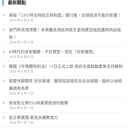
最新觀點
美股「23小時全時段交易制度」實行後，全球經濟可能的影響！
2026 年 8 月 8 日
金門再見海漂豬！未來離島海巡與衛生當局應加強巡邏與肉品抽
檢！
2026 年 8 月 8 日
AI時代的資安關鍵，不在模型，而在「存取權限」
2026 年 8 月 8 日
韓國《半導體特別法》11日正式上路 政府全面啟動產業支持機制
2026 年 8 月 8 日
駕駛快篩陽性 欣欣客運：醫院採尿陰性且全站過關，最終以地檢
署調查為準
2026 年 8 月 7 日
食安對企業ESG與產業經濟的衝擊
2026 年 8 月 7 日
從企業實踐 看見永續教育力
2026 年 8 月 7 日