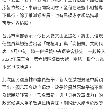
序皆依規定，事前召開說明會，全程在選監小組督導
下進行，除了推派觀察員，也有民調專家親臨指導，
可受外界檢驗。
台北市黨部表示，今日大安文山區提名，將由六位現
任議員與初選勝出者「楊植斗」與「高揚凱」共同代
表，5月中旬，將一併提報中央選策會核定，一起投入
2022年底三合一第六選區議員大選，團結一致全力為
本黨爭取勝選。
此次國民黨直轄市議員選舉，新人在激烈競選中脫穎
而出，顯示現今政治環境，政爭紛擾與惡執爭議不斷
為選民所唾棄，「形象清新」與「具有改革魄力」的
政黨候選人為多數選民所青睬，期盼新人能勇於改變