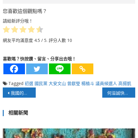
您喜歡這個觀點嗎？
請給新評分哦！
網友平均滿意度
4.5
/ 5. 評分人數
10
喜歡嗎？快按讚、留言、分享出去哦！
Tagged
初選
國民黨
大安文山
曾獻瑩
楊植斗
議員候選人
高揚凱
文
我國的應對之道準備好了嗎？俄羅斯切斷兩國天然氣
何溢誠快評》台鐵公司化！圖利了誰？損失了誰？
章
相關新聞
導
覽