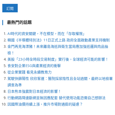
最熱門的話題
AI時代的資安關鍵，不在模型，而在「存取權限」
韓國《半導體特別法》11日正式上路 政府全面啟動產業支持機制
金門再見海漂豬！未來離島海巡與衛生當局應加強巡邏與肉品抽
檢！
美股「23小時全時段交易制度」實行後，全球經濟可能的影響！
食安對企業ESG與產業經濟的衝擊
從企業實踐 看見永續教育力
駕駛快篩陽性 欣欣客運：醫院採尿陰性且全站過關，最終以地檢署
調查為準
日本熊本強震對日本經濟的影響！
行動網路降速斷網並無因應配套 替代使用功能恐需自己想辦法
因國際油價持續上漲，推升市場對通膨的疑慮？