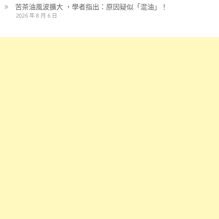
苦茶油風波擴大 ，學者指出：原因疑似「混油」！
2026 年 8 月 6 日