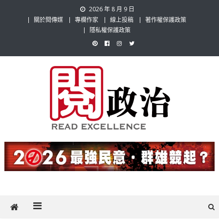
Skip
2026 年 8 月 9 日
to
關於閱傳媒
專欄作家
線上投稿
著作權保護政策
content
隱私權保護政策
閱政治 Read Gov News
任何事，談對的事；任何觀點，說出自己的觀點！政治不僅是全民話
題，也要專業評論，閱政治與多元的政治評論家與專欄作家邀稿合作，
讓讀者有最多元和專業的選擇。