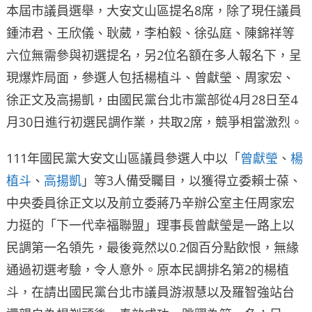
本屆市議員選舉，大安文山區提名8席，除了現任議員
鍾沛君、王欣儀、耿葳，李柏毅、徐弘庭、陳錦祥等
六位無需參與初選提名，另2位名額在多人報名下，呈
現爆炸局面，參選人包括楊植斗、曾獻瑩、周家宏、
徐正文及高揚凱，由國民黨台北市黨部從4月28日至4
月30日進行初選民調作業，共取2席，競爭相當激烈。
111年國民黨大安文山區議員參選人中以「
曾獻瑩
、
楊
植斗
、
高揚凱
」等3人備受矚目，以獲得立委賴士葆、
中央委員徐正文以及前立委蔣乃辛辦公室主任周家宏
力挺的「下一代幸福聯盟」理事長曾獻瑩是一路上以
民調第一名領先，最後竟然以0.2個百分點飲恨，無緣
通過初選考驗，令人意外。原本民調排名第2的楊植
斗，在請出國民黨台北市議員游淑慧以及羅智強站台