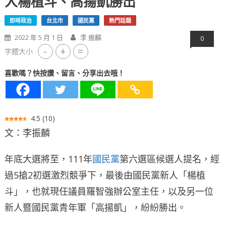
人楊植斗、高揚凱勝出
即時政治
台北市
國民黨
熱門話題
2022 年 5 月 1 日
李 振麟
0
-
+
=
字體大小
喜歡嗎？快按讚、留言、分享出去哦！
4.5
(
10
)
文：李振麟
年底大選將至，111年
國民黨
第六選區候選人提名，經
過5搶2初選激烈競爭下，最後由國民黨新人「楊植
斗」，也就現任議員羅智強辦公室主任，以及另一位
新人暨國民黨青年軍「高揚凱」，紛紛勝出。