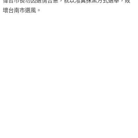
偉哲市長勿因選情告急，就以潑糞抹黑方式選舉，敗
壞台南市選風。