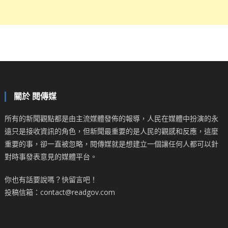
關於 閱傳媒
所有的新聞觀點都是由主流媒體發佈的報導，人民在媒體中扮演的永
遠只是接收資訊的角色，但新聞最重要的是人民的觀感和反應，這麼
重要的事，卻一直被忽略，閱傳媒就是想建立一個讓任何人都可以針
對時事發表意見的媒體平台。
你也有話要說嗎？快留言吧！
投稿信箱：contact@readgov.com