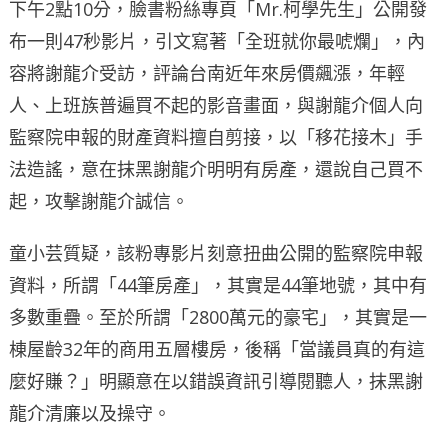
下午2點10分，臉書粉絲專頁「Mr.柯學先生」公開發
布一則47秒影片，引文寫著「全班就你最唬爛」，內
容將謝龍介受訪，評論台南近年來房價飆漲，年輕
人、上班族普遍買不起的影音畫面，與謝龍介個人向
監察院申報的財產資料擅自剪接，以「移花接木」手
法造謠，意在抹黑謝龍介明明有房產，還說自己買不
起，攻擊謝龍介誠信。
童小芸質疑，該粉專影片刻意扭曲公開的監察院申報
資料，所謂「44筆房產」，其實是44筆地號，其中有
多數重疊。至於所謂「2800萬元的豪宅」，其實是一
棟屋齡32年的商用五層樓房，後稱「當議員真的有這
麼好賺？」明顯意在以錯誤資訊引導閱聽人，抹黑謝
龍介清廉以及操守。