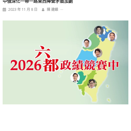
中俄深化一帶一路東西陣營矛盾加劇
2023 年 11 月 8 日
陳 建維