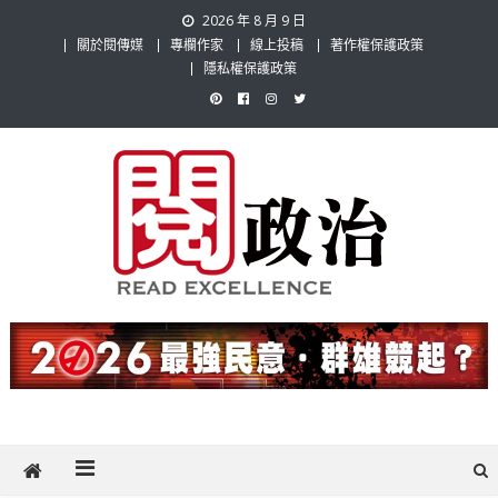
Skip
2026 年 8 月 9 日
to
關於閱傳媒
專欄作家
線上投稿
著作權保護政策
content
隱私權保護政策
閱政治 Read Gov News
任何事，談對的事；任何觀點，說出自己的觀點！政治不僅是全民話
題，也要專業評論，閱政治與多元的政治評論家與專欄作家邀稿合作，
讓讀者有最多元和專業的選擇。