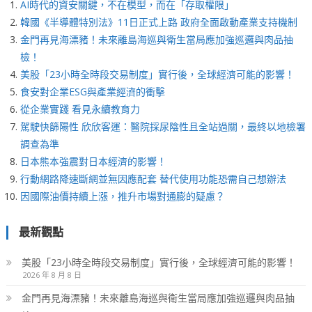
AI時代的資安關鍵，不在模型，而在「存取權限」
韓國《半導體特別法》11日正式上路 政府全面啟動產業支持機制
金門再見海漂豬！未來離島海巡與衛生當局應加強巡邏與肉品抽
檢！
美股「23小時全時段交易制度」實行後，全球經濟可能的影響！
食安對企業ESG與產業經濟的衝擊
從企業實踐 看見永續教育力
駕駛快篩陽性 欣欣客運：醫院採尿陰性且全站過關，最終以地檢署
調查為準
日本熊本強震對日本經濟的影響！
行動網路降速斷網並無因應配套 替代使用功能恐需自己想辦法
因國際油價持續上漲，推升市場對通膨的疑慮？
最新觀點
美股「23小時全時段交易制度」實行後，全球經濟可能的影響！
2026 年 8 月 8 日
金門再見海漂豬！未來離島海巡與衛生當局應加強巡邏與肉品抽