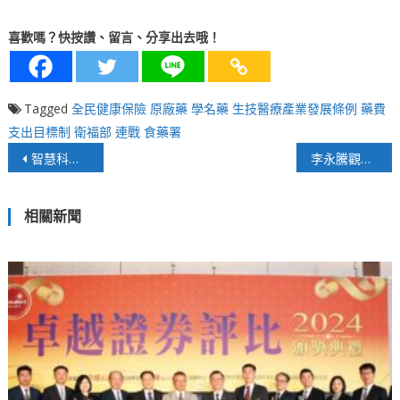
喜歡嗎？快按讚、留言、分享出去哦！
Tagged
全民健康保險
原廠藥
學名藥
生技醫療產業發展條例
藥費
支出目標制
衛福部
連戰
食藥署
文
智慧科技在交通、生活娛樂的運用
李永騰觀點：「一中各表」成為馬英九登陸必備考題
章
相關新聞
導
覽