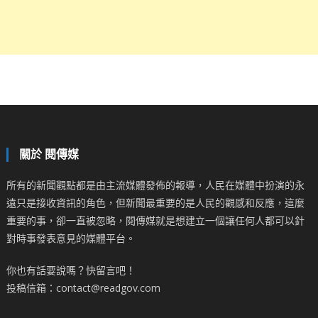
關於 閱傳媒
所有的新聞觀點都是由主流媒體發佈的報導，人民在媒體中扮演的永
遠只是接收資訊的角色，但新聞最重要的是人民的觀感和反應，這麼
重要的事，卻一直被忽略，閱傳媒就是想建立一個讓任何人都可以針
對時事發表意見的媒體平台。
你也有話要說嗎？快留言吧！
投稿信箱：contact@readgov.com