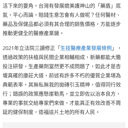
活下來的要角。台灣有發展媲美護神山的「藥盾」底
氣，平心而論，賠錢生意怎會有人做呢？任何醫材、
藥品及保健品都必須有其合理的銷售價格，方能逐步
推動更健全的醫療產業鏈。
2021年立法院三讀修正「
生技醫療產業發展條例
」，
透過政策的扶植與民間企業相輔相成，新藥都能大膽
投注研發，生產藥劑當然更不成問題了，如此才是杏
壇真確的康莊大道，前述有許多不朽的優質企業堪為
典範表率，其無私無我的拋磚引玉精神，值得同行效
行；錯誤的政策應懸崖勒馬，並立即佐以治本良方，
專業的事就交給專家們來做，才能真正有效改善不周
延的健保制度，造福這片土地的所有人民。