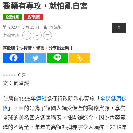
醫藥有專攻，就怕亂自宮
全國話題
熱門話題
2023 年 3 月 25 日
何 溢誠
0
-
+
=
字體大小
喜歡嗎？快按讚、留言、分享出去哦！
0
(
0
)
文：何溢誠
台灣自1995年
連戰
擔任行政院悉心實施「
全民健康保
險
」，目的是為了讓國人領受健全的醫療資源，享譽
全球的美名西方各國稱羨，惟開辦迄今，因為內容範
疇的不周全，年年的高額虧損赤字令人頭疼，2019年