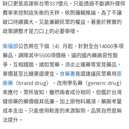
缺口更是高達新台幣337億元，只能透過不斷調升健保
費率來控制這失衡的天秤，依照邏輯推論，為了不讓
破口持續擴大，又能兼顧民眾的權益，著墨於務實的
政策調整才是刀口上的必要舉措。
衛福部
公告將在下個（4）月起，針對全台14000多項
藥品，調降其中5500項價格，逼的國內藥廠惡性競
爭、互相踐踏，諸如胃藥、消炎止痛藥等常見藥品，
單價甚至比糖果還便宜，
食藥署
竟還建議民眾棄用
原
廠藥
（brand drug），改用學名藥（generic drug）
來應付，眾所皆知，雖然兩者成分相同，但鑑於台灣
健保藥的藥價極其低廉，加上原物料飆漲，藥廠考量
成本支出，只能使用較差的來源製劑，品質自然是無
法提升。