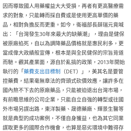
因而導致國人用藥權益大大受損，再者有更高醫療需
求的對象，只能轉而採自費或是使用更高單價的藥
品，相對負擔反而更重。如今，衛福部長薛瑞元竟喊
出：「台灣發生30年來最大的缺藥潮」，理由是健保
被原廠掐死，自以為調降藥品價格就是惠民利多，更
當成偉大政績般宣傳，根本是與全民健保的宗旨背道
而馳。觀其產業面，源自於亂搞的政策，2013年開始
執行的「
藥費支出目標制
（DET）」，美其名是要管
控藥費，結果毫無章法的齊頭式砍價效應，讓許多在
國內熬不下去的原廠藥品，只能被迫退出台灣市場，
有前瞻思維的公司企業，只能自立自強的轉型或往國
外市場另謀出路，東洋製藥、晟德藥廠、輝景生醫等
就是典型的成功案例，不僅自身獲益，也為其它同業
謀取更多的國際合作機會，也算是惡劣環境中難得存