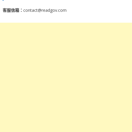
客服信箱：
contact@readgov.com