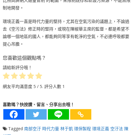
比照高屏納入總量管制 的範圍，來限制既存和新設污染源，不能無限
制地開發。
環境正義一直是時代力量的堅持，尤其在空氣污染的議題上，不論過
去《空污法》修正時的堅持，或現在陳椒華主席的監督，都是希望不
論哪一個地區的國人，都能夠同等享有乾淨的空氣，不必連呼吸都要
提心吊膽。
您喜歡這個觀點嗎？
請給新評分哦！
網友平均滿意度
5
/ 5. 評分人數
1
喜歡嗎？快按讚、留言、分享出去哦！
Tagged
南部空汙
時代力量
林于凱
環保製程
環境正義
空汙法
陳