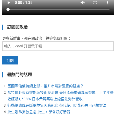
訂閱閱政治
更多新鮮事，都在閱政治！歡迎免費訂閱：
最熱門的話題
因國際油價持續上漲，推升市場對通膨的疑慮？
熙特爾赴東京辦能源技術交流會 臺日產學重磅專家齊聚 上半年營
收狂飆1,508% 日本示範案場上線挹注海外營收
行動網路降速斷網並無因應配套 替代使用功能恐需自己想辦法
此生咖啡安放思念 此生，學會好好活著