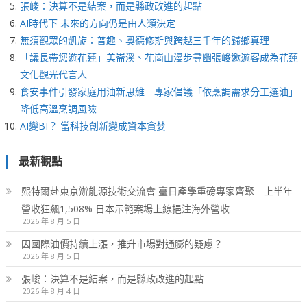
張峻：決算不是結案，而是縣政改進的起點
AI時代下 未來的方向仍是由人類決定
無須觀眾的凱旋：普趣、奧德修斯與跨越三千年的歸鄉真理
「議長帶您遊花蓮」美崙溪、花崗山漫步尋幽張峻邀遊客成為花蓮
文化觀光代言人
食安事件引發家庭用油新思維 專家倡議「依烹調需求分工選油」
降低高溫烹調風險
AI變BI？ 當科技創新變成資本貪婪
最新觀點
熙特爾赴東京辦能源技術交流會 臺日產學重磅專家齊聚 上半年
營收狂飆1,508% 日本示範案場上線挹注海外營收
2026 年 8 月 5 日
因國際油價持續上漲，推升市場對通膨的疑慮？
2026 年 8 月 5 日
張峻：決算不是結案，而是縣政改進的起點
2026 年 8 月 4 日