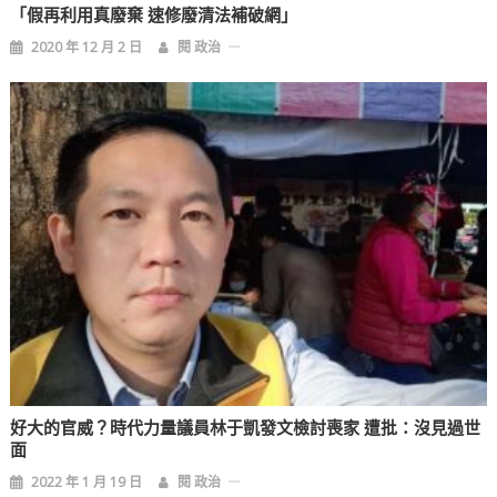
「假再利用真廢棄 速修廢清法補破網」
2020 年 12 月 2 日
閱 政治
好大的官威？時代力量議員林于凱發文檢討喪家 遭批：沒見過世
面
2022 年 1 月 19 日
閱 政治