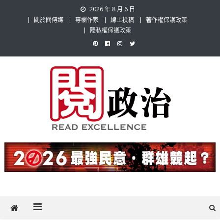
Skip
2026 年 8 月 6 日
to
關於閱傳媒
專欄作家
線上投稿
著作權保護政策
content
隱私權保護政策
閱政治 Read Gov News
任何事，談對的事；任何觀點，說出自己的觀點！政治不僅是全民話
題，也要專業評論，閱政治與多元的政治評論家與專欄作家邀稿合作，
讓讀者有最多元和專業的選擇。