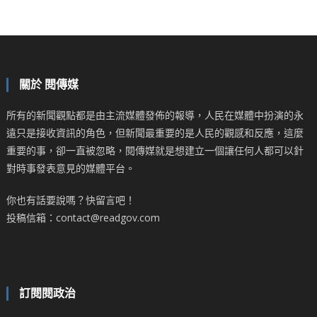
關於 閱傳媒
所有的新聞觀點都是由主流媒體發佈的報導，人民在媒體中扮演的永
遠只是接收資訊的角色，但新聞最重要的是人民的觀感和反應，這麼
重要的事，卻一直被忽略，閱傳媒就是想建立一個讓任何人都可以針
對時事發表意見的媒體平台。
你也有話要說嗎？快留言吧！
投稿信箱：contact@readgov.com
訂閱閱政治