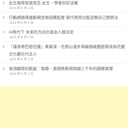
此生咖啡安放思念 此生，學會好好活著
2026 年 8 月 4 日
行動網路降速斷網並無因應配套 替代使用功能恐需自己想辦法
2026 年 8 月 4 日
AI時代下 未來的方向仍是由人類決定
2026 年 8 月 3 日
「議長帶您遊花蓮」美崙溪、花崗山漫步尋幽張峻邀遊客成為花蓮
文化觀光代言人
2026 年 8 月 3 日
無須觀眾的凱旋：普趣、奧德修斯與跨越三千年的歸鄉真理
2026 年 8 月 3 日