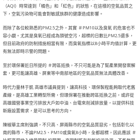
（AQI）時常達到「橘色」和「紅色」的狀態，在這樣的空氣品質之
下，空氣污染物可能會對敏感族群的健康造成影響。
而除了各位較熟悉的PM2.5之外，其實 ＃PM10以及臭氧 的危害也不
容小覷。尤其是臭氧已經成為頭號空污，超標的日數比PM2.5還多，
但目前政府的防制措施相當有限，而臭氧指標以8小時平均值計算，更
有無法即時示警的問題。
至於環保署近日所提的 ＃跨區抵換，不只可能是為了幫產業開發案解
套，更可能讓高雄、屏東等中南部地區的空氣品質無法具體改善。
時代力量林于凱 高雄市議員提到，讓高科技、環保製程能夠取代老舊
產線，是高雄工業轉型所需，但環保署在推動跨區抵換之前，或許從
高雄國營事業空污排放大戶如中油、台電來削減排放量，以提供科技
新廠設置需求，是可以思考的方向。
陳椒華主席則強調，不只高、屏兩縣市的空氣品質惡劣，包括彰化以
南的縣市，不論PM2.5、PM10或臭氧8小時，全都超標，因此應該 ＃