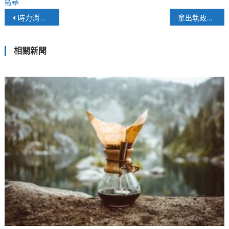
椒華
文
時力消弭月經稅不平等，體現性別平等
拿出執政者該有的氣度，別虛擲無謂的內耗
章
相關新聞
導
覽