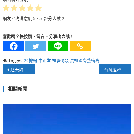
網友平均滿意度
5
/ 5. 評分人數
2
喜歡嗎？快按讚、留言、分享出去哦！
Tagged
26據點
中正堂
福澳碼頭
馬祖國際藝術島
文
趙天麟在作賊喊捉賊？
台灣經濟浴血鳳凰 朝世界大步邁進
章
相關新聞
導
覽