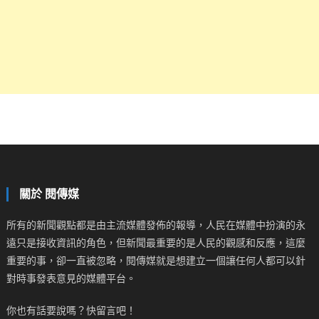
關於 閱傳媒
所有的新聞觀點都是由主流媒體發佈的報導，人民在媒體中扮演的永
遠只是接收資訊的角色，但新聞最重要的是人民的觀感和反應，這麼
重要的事，卻一直被忽略，閱傳媒就是想建立一個讓任何人都可以針
對時事發表意見的媒體平台。
你也有話要說嗎？快留言吧！