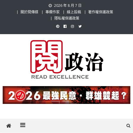
Skip
2026 年 8 月 7 日
to
關於閱傳媒
專欄作家
線上投稿
著作權保護政策
content
隱私權保護政策
閱政治 Read Gov News
任何事，談對的事；任何觀點，說出自己的觀點！政治不僅是全民話
題，也要專業評論，閱政治與多元的政治評論家與專欄作家邀稿合作，
讓讀者有最多元和專業的選擇。