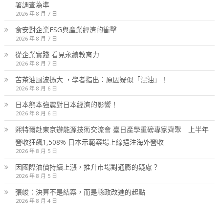
署調查為準
2026 年 8 月 7 日
食安對企業ESG與產業經濟的衝擊
2026 年 8 月 7 日
從企業實踐 看見永續教育力
2026 年 8 月 7 日
苦茶油風波擴大 ，學者指出：原因疑似「混油」！
2026 年 8 月 6 日
日本熊本強震對日本經濟的影響！
2026 年 8 月 6 日
熙特爾赴東京辦能源技術交流會 臺日產學重磅專家齊聚 上半年
營收狂飆1,508% 日本示範案場上線挹注海外營收
2026 年 8 月 5 日
因國際油價持續上漲，推升市場對通膨的疑慮？
2026 年 8 月 5 日
張峻：決算不是結案，而是縣政改進的起點
2026 年 8 月 4 日