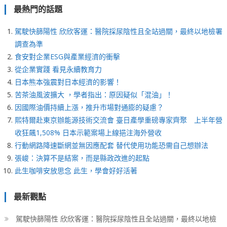
最熱門的話題
駕駛快篩陽性 欣欣客運：醫院採尿陰性且全站過關，最終以地檢署
調查為準
食安對企業ESG與產業經濟的衝擊
從企業實踐 看見永續教育力
日本熊本強震對日本經濟的影響！
苦茶油風波擴大 ，學者指出：原因疑似「混油」！
因國際油價持續上漲，推升市場對通膨的疑慮？
熙特爾赴東京辦能源技術交流會 臺日產學重磅專家齊聚 上半年營
收狂飆1,508% 日本示範案場上線挹注海外營收
行動網路降速斷網並無因應配套 替代使用功能恐需自己想辦法
張峻：決算不是結案，而是縣政改進的起點
此生咖啡安放思念 此生，學會好好活著
最新觀點
駕駛快篩陽性 欣欣客運：醫院採尿陰性且全站過關，最終以地檢