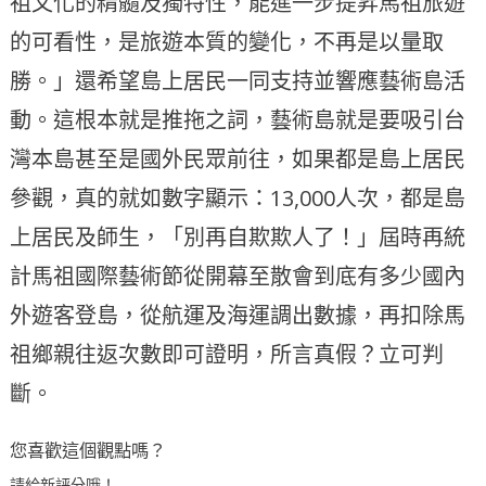
祖文化的精髓及獨特性，能進一步提昇馬祖旅遊
的可看性，是旅遊本質的變化，不再是以量取
勝。」還希望島上居民一同支持並響應藝術島活
動。這根本就是推拖之詞，藝術島就是要吸引台
灣本島甚至是國外民眾前往，如果都是島上居民
參觀，真的就如數字顯示：13,000人次，都是島
上居民及師生，「別再自欺欺人了！」屆時再統
計馬祖國際藝術節從開幕至散會到底有多少國內
外遊客登島，從航運及海運調出數據，再扣除馬
祖鄉親往返次數即可證明，所言真假？立可判
斷。
您喜歡這個觀點嗎？
請給新評分哦！