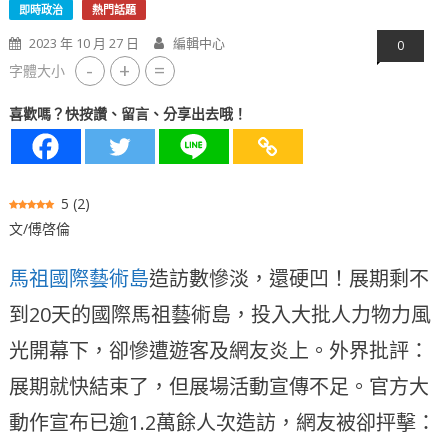
即時政治
熱門話題
2023 年 10 月 27 日
編輯中心
0
-
+
=
字體大小
喜歡嗎？快按讚、留言、分享出去哦！
5
(
2
)
文/傅啓倫
馬祖國際藝術島
造訪數慘淡，還硬凹！展期剩不
到20天的國際馬祖藝術島，投入大批人力物力風
光開幕下，卻慘遭遊客及網友炎上。外界批評：
展期就快結束了，但展場活動宣傳不足。官方大
動作宣布已逾1.2萬餘人次造訪，網友被卻抨擊：