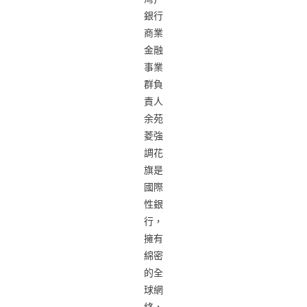
銀行
商業
金融
事業
群負
責人
余苑
菱強
調花
旗是
國際
性銀
行，
擁有
綿密
的全
球網
絡，