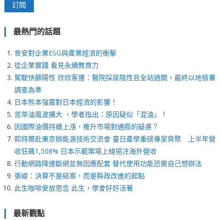
最熱門的話題
食安對企業ESG與產業經濟的衝擊
從企業實踐 看見永續教育力
駕駛快篩陽性 欣欣客運：醫院採尿陰性且全站過關，最終以地檢署
調查為準
日本熊本強震對日本經濟的影響！
苦茶油風波擴大 ，學者指出：原因疑似「混油」！
因國際油價持續上漲，推升市場對通膨的疑慮？
熙特爾赴東京辦能源技術交流會 臺日產學重磅專家齊聚 上半年營
收狂飆1,508% 日本示範案場上線挹注海外營收
行動網路降速斷網並無因應配套 替代使用功能恐需自己想辦法
張峻：決算不是結案，而是縣政改進的起點
此生咖啡安放思念 此生，學會好好活著
最新觀點