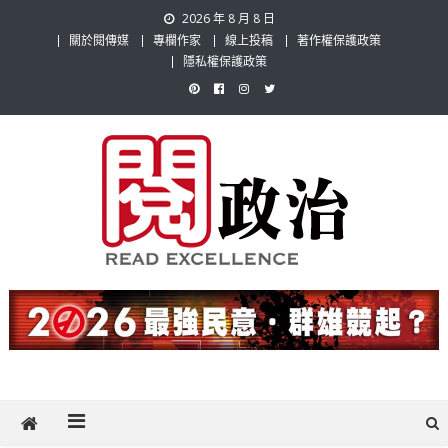
Skip
2026 年 8 月 8 日
to
關於閱傳媒
專欄作家
線上投稿
著作權保護政策
content
隱私權保護政策
閱政治 Read Gov News
任何事，談對的事；任何觀點，說出自己的觀點！政治不僅是全民話
題，也要專業評論，閱政治與多元的政治評論家與專欄作家邀稿合作，
讓讀者有最多元和專業的選擇。