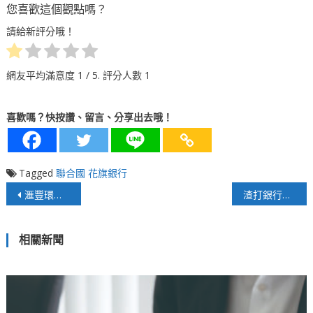
您喜歡這個觀點嗎？
請給新評分哦！
網友平均滿意度
1
/ 5. 評分人數
1
喜歡嗎？快按讚、留言、分享出去哦！
Tagged
聯合國
花旗銀行
文
滙豐環球私人銀行以創新多元服務 放眼國際 領航台灣頂級財富管理
渣打銀行榮獲三獎肯定 展現整體營運效能
章
相關新聞
導
覽