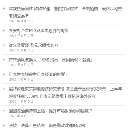
駕駛快篩陽性 欣欣客運：醫院採尿陰性且全站過關，最終以地檢
署調查為準
2026 年 8 月 7 日
食安對企業ESG與產業經濟的衝擊
2026 年 8 月 7 日
從企業實踐 看見永續教育力
2026 年 8 月 7 日
苦茶油風波擴大 ，學者指出：原因疑似「混油」！
2026 年 8 月 6 日
日本熊本強震對日本經濟的影響！
2026 年 8 月 6 日
熙特爾赴東京辦能源技術交流會 臺日產學重磅專家齊聚 上半年
營收狂飆1,508% 日本示範案場上線挹注海外營收
2026 年 8 月 5 日
因國際油價持續上漲，推升市場對通膨的疑慮？
2026 年 8 月 5 日
張峻：決算不是結案，而是縣政改進的起點