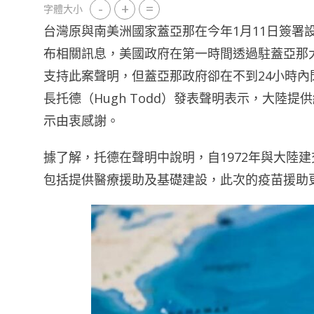
-
+
=
字體大小
台灣原與南美洲國家蓋亞那在今年1月11日簽署
布相關訊息，美國政府在第一時間透過駐蓋亞那
支持此案聲明，但蓋亞那政府卻在不到24小時
長托德（Hugh Todd）發表聲明表示，大陸
示由衷感謝。
據了解，托德在聲明中說明，自1972年與大陸
包括提供醫療援助及基礎建設，此次的疫苗援助