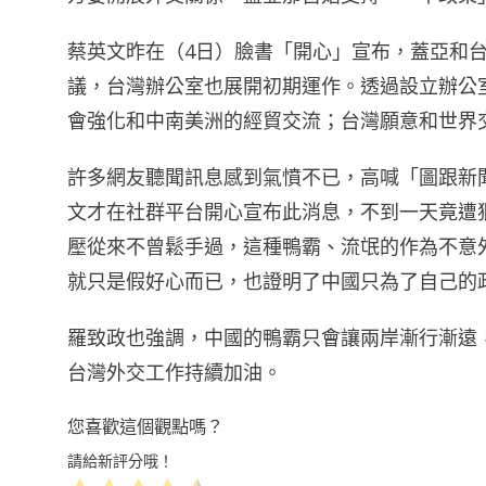
蔡英文昨在（4日）臉書「開心」宣布，蓋亞和
議，台灣辦公室也展開初期運作。透過設立辦公
會強化和中南美洲的經貿交流；台灣願意和世界
許多網友聽聞訊息感到氣憤不已，高喊「圖跟新
文才在社群平台開心宣布此消息，不到一天竟遭
壓從來不曾鬆手過，這種鴨霸、流氓的作為不意
就只是假好心而已，也證明了中國只為了自己的
羅致政也強調，中國的鴨霸只會讓兩岸漸行漸遠
台灣外交工作持續加油。
您喜歡這個觀點嗎？
請給新評分哦！