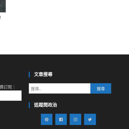
響
文章搜尋
搜
費訂閱：
尋
關
追蹤閱政治
鍵
字: