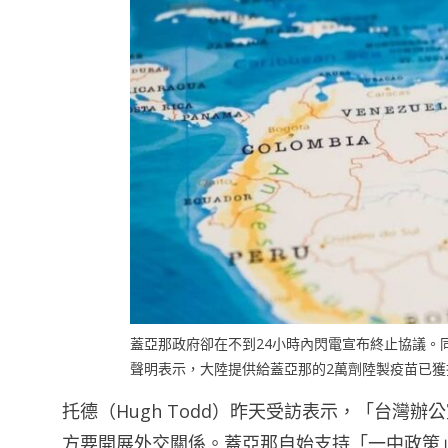
蓋亞那政府卻在不到24小時內閃電宣布終止協議。同
聲明表示，大陸提供給蓋亞那的2萬劑陸製疫苗已
托德（Hugh Todd）昨天受訪表示，「台灣
方要開展外交關係。蓋亞那自始支持「一中政策