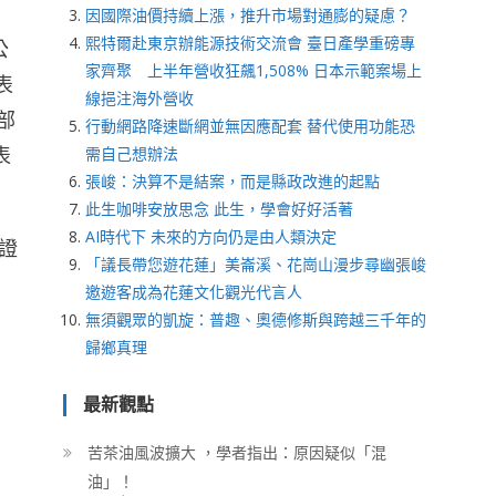
因國際油價持續上漲，推升市場對通膨的疑慮？
熙特爾赴東京辦能源技術交流會 臺日產學重磅專
公
家齊聚 上半年營收狂飆1,508% 日本示範案場上
表
線挹注海外營收
部
行動網路降速斷網並無因應配套 替代使用功能恐
表
需自己想辦法
張峻：決算不是結案，而是縣政改進的起點
此生咖啡安放思念 此生，學會好好活著
AI時代下 未來的方向仍是由人類決定
證
「議長帶您遊花蓮」美崙溪、花崗山漫步尋幽張峻
邀遊客成為花蓮文化觀光代言人
無須觀眾的凱旋：普趣、奧德修斯與跨越三千年的
歸鄉真理
最新觀點
苦茶油風波擴大 ，學者指出：原因疑似「混
油」！