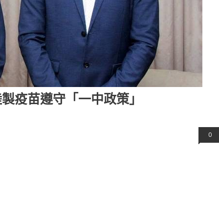
陸製疫苗遵守「一中政策」
0