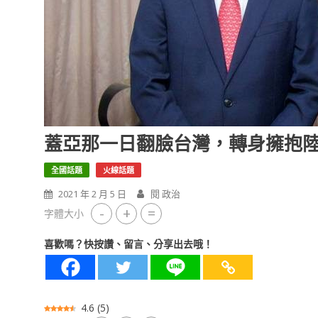
蓋亞那一日翻臉台灣，轉身擁抱
全國話題
火線話題
2021 年 2 月 5 日
閱 政治
-
+
=
字體大小
喜歡嗎？快按讚、留言、分享出去哦！
4.6
(
5
)