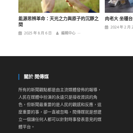
能源思辨革命：天光之力與原子的沉靜之
肉老大 坐穩
間
2024 年 2 月 
2025 年 8 月 6 日
編輯中心
關於 閱傳媒
所有的新聞觀點都是由主流媒體發佈的報導，
人民在媒體中扮演的永遠只是接收資訊的角
色，但新聞最重要的是人民的觀感和反應，這
麼重要的事，卻一直被忽略，閱傳媒就是想建
立一個讓任何人都可以針對時事發表意見的媒
體平台。