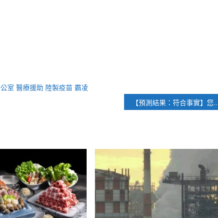
辦公室
醫療援助
陸製疫苗
霸凌
【預測結果：符合事實】您是否贊成高雄市議員 黃捷 