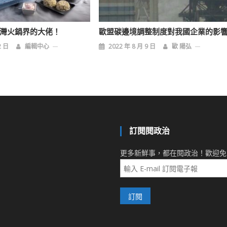
台灣火鍋界的大佬！
歐盟碳邊境調整制度對我國企業的影
2 日
編輯中心
2022 年 8 月 9 日
歐 陽弘
訂閱閱政治
更多新鮮事，都在閱政治！歡迎免