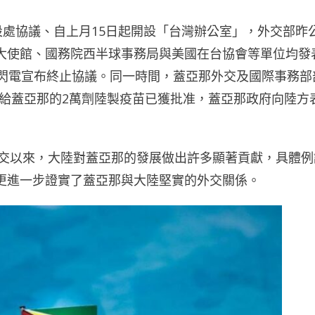
設處協議、自上月15日起開設「台灣辦公室」，外交部昨
大使館、國務院西半球事務局與美國在台協會等單位均發
內閃電宣布終止協議。同一時間，蓋亞那外交及國際事務部
提供給蓋亞那的2萬劑陸製疫苗已獲批准，蓋亞那政府向陸方
建交以來，大陸對蓋亞那的發展做出許多顯著貢獻，具體例
更進一步證實了蓋亞那與大陸堅實的外交關係。