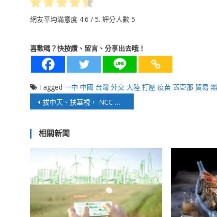
網友平均滿意度
4.6
/ 5. 評分人數
5
喜歡嗎？快按讚、留言、分享出去哦！
Tagged
一中
中國
台灣
外交
大陸
打壓
疫苗
蓋亞那
貿易
文
拔中天、扶華視， NCC 意有所指？
章
相關新聞
導
覽