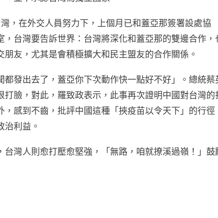
台灣，在外交人員努力下，上個月已和蓋亞那簽署設處協
室，台灣要告訴世界：台灣將深化和蓋亞那的雙邊合作，
交朋友，尤其是會積極擴大和民主盟友的合作關係。
聞都發出去了，蓋亞你下次動作快一點好不好」。總統蔡
狠打臉，對此，羅致政表示，此事再次證明中國對台灣的
外，感到不齒，批評中國這種「挾疫苗以令天下」的行徑
政治利益。
，台灣人則愈打壓愈堅強，「無路，咱就撩溪過嶺！」鼓