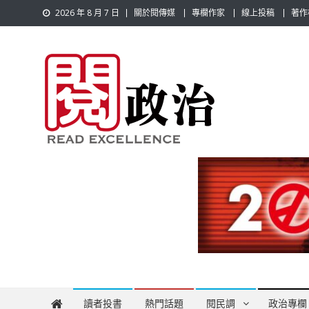
Skip
2026 年 8 月 7 日
關於閱傳媒
專欄作家
線上投稿
著作
to
content
閱政治 Read Gov News
任何事，談對的事；任何觀點，說出自己的觀點！政治不僅是
讀者投書
熱門話題
閱民調
政治專欄