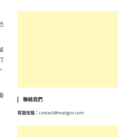
也
英
打
，
勵
聯絡我們
客服信箱：
contact@readgov.com