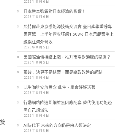
2026 年 8 月 6 日
日本熊本強震對日本經濟的影響！
2026 年 8 月 6 日
熙特爾赴東京辦能源技術交流會 臺日產學重磅專
家齊聚 上半年營收狂飆1,508% 日本示範案場上
線挹注海外營收
2026 年 8 月 5 日
因國際油價持續上漲，推升市場對通膨的疑慮？
2026 年 8 月 5 日
張峻：決算不是結案，而是縣政改進的起點
2026 年 8 月 4 日
此生咖啡安放思念 此生，學會好好活著
2026 年 8 月 4 日
行動網路降速斷網並無因應配套 替代使用功能恐
需自己想辦法
2026 年 8 月 4 日
表雙
AI時代下 未來的方向仍是由人類決定
2026 年 8 月 3 日