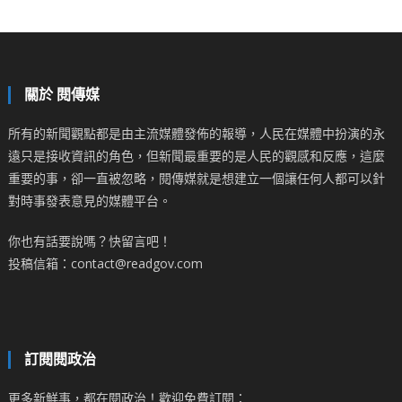
關於 閱傳媒
所有的新聞觀點都是由主流媒體發佈的報導，人民在媒體中扮演的永
遠只是接收資訊的角色，但新聞最重要的是人民的觀感和反應，這麼
重要的事，卻一直被忽略，閱傳媒就是想建立一個讓任何人都可以針
對時事發表意見的媒體平台。
你也有話要說嗎？快留言吧！
投稿信箱：contact@readgov.com
訂閱閱政治
更多新鮮事，都在閱政治！歡迎免費訂閱：