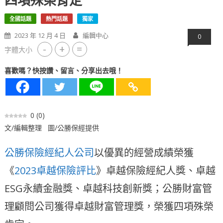
四項殊榮肯定
全國話題
熱門話題
獨家
2023 年 12 月 4 日
編輯中心
0
-
+
=
字體大小
喜歡嗎？快按讚、留言、分享出去哦！
0
(
0
)
文/編輯整理 圖/公勝保經提供
公勝保險經紀人公司
以優異的經營成績榮獲
《
2023卓越保險評比
》卓越保險經紀人獎、卓越
ESG永續金融獎、卓越科技創新獎；公勝財富管
理顧問公司獲得卓越財富管理獎，榮獲四項殊榮