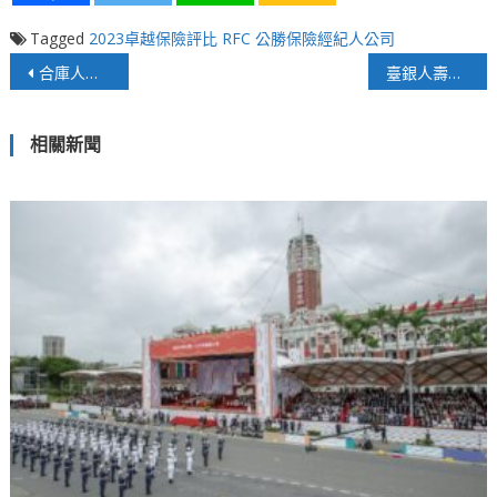
Tagged
2023卓越保險評比
RFC
公勝保險經紀人公司
文
合庫人壽獲獎連連 以永續經營為願景
臺銀人壽秉持誠信經營 不斷穩健前行
章
相關新聞
導
覽