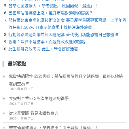
苦茶油風波擴大 ，學者指出：原因疑似「混油」！
因國際油價持續上漲，推升市場對通膨的疑慮？
熙特爾赴東京辦能源技術交流會 臺日產學重磅專家齊聚 上半年營
收狂飆1,508% 日本示範案場上線挹注海外營收
行動網路降速斷網並無因應配套 替代使用功能恐需自己想辦法
張峻：決算不是結案，而是縣政改進的起點
此生咖啡安放思念 此生，學會好好活著
最新觀點
駕駛快篩陽性 欣欣客運：醫院採尿陰性且全站過關，最終以地檢
署調查為準
2026 年 8 月 7 日
食安對企業ESG與產業經濟的衝擊
2026 年 8 月 7 日
從企業實踐 看見永續教育力
2026 年 8 月 7 日
苦茶油風波擴大 ，學者指出：原因疑似「混油」！