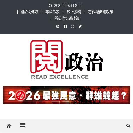
Skip
2026 年 8 月 8 日
to
關於閱傳媒
專欄作家
線上投稿
著作權保護政策
content
隱私權保護政策
閱政治 Read Gov News
任何事，談對的事；任何觀點，說出自己的觀點！政治不僅是全民話
題，也要專業評論，閱政治與多元的政治評論家與專欄作家邀稿合作，
讓讀者有最多元和專業的選擇。