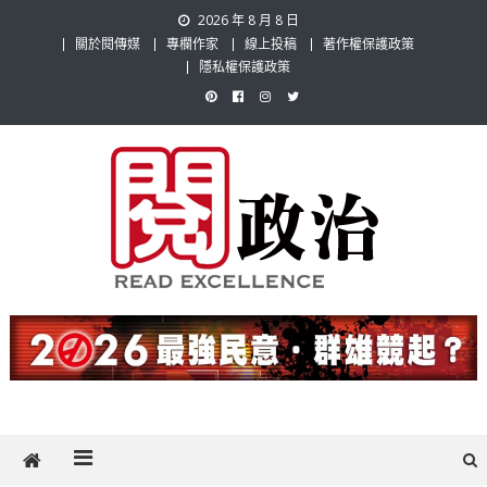
Skip
2026 年 8 月 8 日
to
關於閱傳媒
專欄作家
線上投稿
著作權保護政策
content
隱私權保護政策
閱政治 Read Gov News
任何事，談對的事；任何觀點，說出自己的觀點！政治不僅是全民話
題，也要專業評論，閱政治與多元的政治評論家與專欄作家邀稿合作，
讓讀者有最多元和專業的選擇。