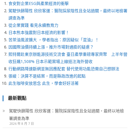
食安對企業ESG與產業經濟的衝擊
駕駛快篩陽性 欣欣客運：醫院採尿陰性且全站過關，最終以地檢署
調查為準
從企業實踐 看見永續教育力
日本熊本強震對日本經濟的影響！
苦茶油風波擴大 ，學者指出：原因疑似「混油」！
因國際油價持續上漲，推升市場對通膨的疑慮？
熙特爾赴東京辦能源技術交流會 臺日產學重磅專家齊聚 上半年營
收狂飆1,508% 日本示範案場上線挹注海外營收
行動網路降速斷網並無因應配套 替代使用功能恐需自己想辦法
張峻：決算不是結案，而是縣政改進的起點
此生咖啡安放思念 此生，學會好好活著
最新觀點
駕駛快篩陽性 欣欣客運：醫院採尿陰性且全站過關，最終以地檢
署調查為準
2026 年 8 月 7 日