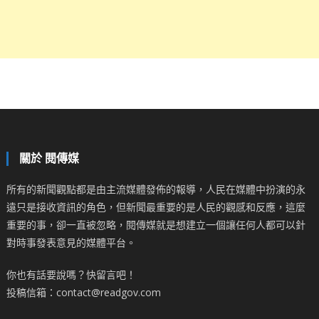
關於 閱傳媒
所有的新聞觀點都是由主流媒體發佈的報導，人民在媒體中扮演的永
遠只是接收資訊的角色，但新聞最重要的是人民的觀感和反應，這麼
重要的事，卻一直被忽略，閱傳媒就是想建立一個讓任何人都可以針
對時事發表意見的媒體平台。
你也有話要說嗎？快留言吧！
投稿信箱：contact@readgov.com