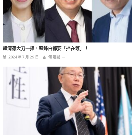
賴清德大刀一揮，藍綠白都要「挫在等」！
2024 年 7 月 29 日
何 溢誠