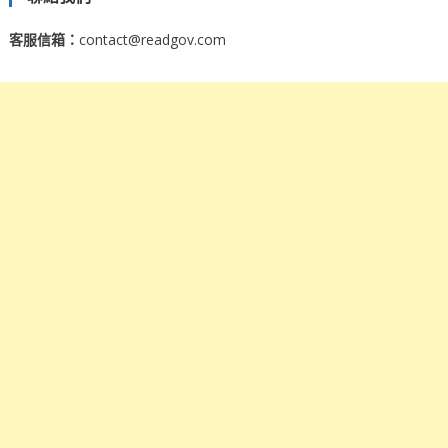
客服信箱：
contact@readgov.com