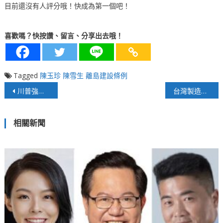
目前還沒有人評分哦！快成為第一個吧！
喜歡嗎？快按讚、留言、分享出去哦！
Tagged
陳玉珍
陳雪生
離島建設條例
文
川普強索保護費，卻不想保護台灣
台灣製造業面臨兩難 需改善投資環境因應
章
相關新聞
導
覽