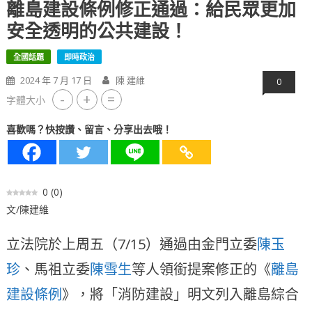
離島建設條例修正通過：給民眾更加
安全透明的公共建設！
全國話題
即時政治
2024 年 7 月 17 日
陳 建維
0
-
+
=
字體大小
喜歡嗎？快按讚、留言、分享出去哦！
0
(
0
)
文/陳建維
立法院於上周五（7/15）通過由金門立委
陳玉
珍
、馬祖立委
陳雪生
等人領銜提案修正的《
離島
建設條例
》，將「消防建設」明文列入離島綜合