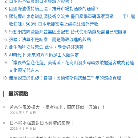
日本熊本強震對日本經濟的影響！
因國際油價持續上漲，推升市場對通膨的疑慮？
熙特爾赴東京辦能源技術交流會 臺日產學重磅專家齊聚 上半年營
收狂飆1,508% 日本示範案場上線挹注海外營收
行動網路降速斷網並無因應配套 替代使用功能恐需自己想辦法
張峻：決算不是結案，而是縣政改進的起點
此生咖啡安放思念 此生，學會好好活著
AI時代下 未來的方向仍是由人類決定
「議長帶您遊花蓮」美崙溪、花崗山漫步尋幽張峻邀遊客成為花蓮
文化觀光代言人
無須觀眾的凱旋：普趣、奧德修斯與跨越三千年的歸鄉真理
最新觀點
苦茶油風波擴大 ，學者指出：原因疑似「混油」！
2026 年 8 月 6 日
日本熊本強震對日本經濟的影響！
2026 年 8 月 6 日