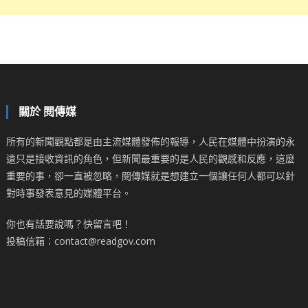
關於 閱傳媒
所有的新聞觀點都是由主流媒體發佈的報導，人民在媒體中扮演的永
遠只是接收資訊的角色，但新聞最重要的是人民的觀感和反應，這麼
重要的事，卻一直被忽略，閱傳媒就是想建立一個讓任何人都可以針
對時事發表意見的媒體平台。
你也有話要說嗎？快留言吧！
投稿信箱：contact@readgov.com