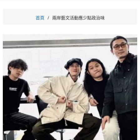
首頁
兩岸藝文活動應少點政治味