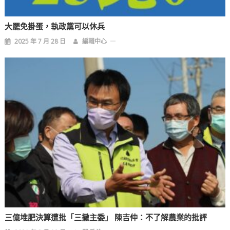
大罷免掛蛋，執政黨可以休兵
2025 年 7 月 28 日
編輯中心
三億堆肥決算遭批「三撒主委」 陳吉仲：不了解農業的批評