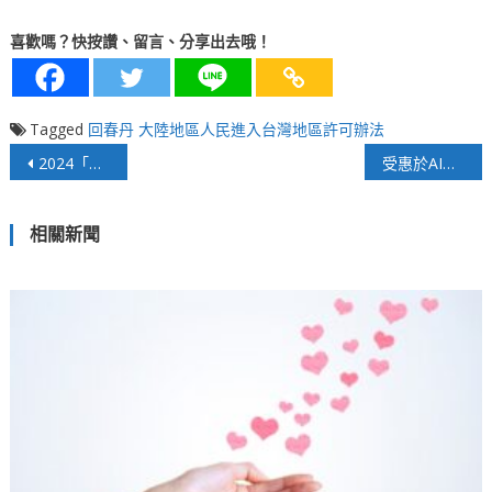
喜歡嗎？快按讚、留言、分享出去哦！
Tagged
回春丹
大陸地區人民進入台灣地區許可辦法
文
2024「國家地理雜誌臺灣攝影大賽」頒獎典禮隆重登場
受惠於AI人工智慧驅動熱潮 相關產業成績亮眼
章
相關新聞
導
覽