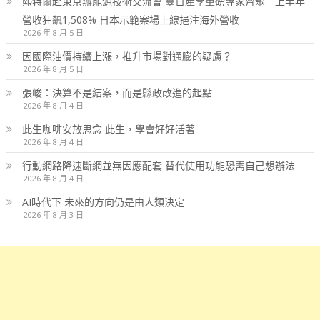
熙特爾赴東京辦能源技術交流會 臺日產學重磅專家齊聚 上半年
營收狂飆1,508% 日本示範案場上線挹注海外營收
2026 年 8 月 5 日
因國際油價持續上漲，推升市場對通膨的疑慮？
2026 年 8 月 5 日
張峻：決算不是結案，而是縣政改進的起點
2026 年 8 月 4 日
此生咖啡安放思念 此生，學會好好活著
2026 年 8 月 4 日
行動網路降速斷網並無因應配套 替代使用功能恐需自己想辦法
2026 年 8 月 4 日
AI時代下 未來的方向仍是由人類決定
2026 年 8 月 3 日