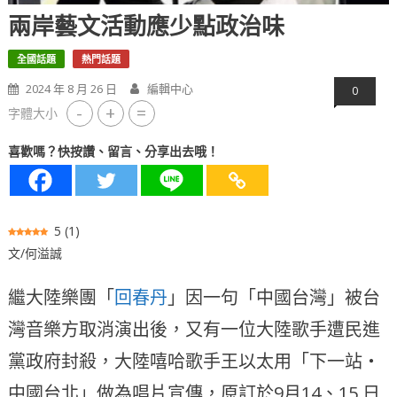
兩岸藝文活動應少點政治味
全國話題
熱門話題
2024 年 8 月 26 日
編輯中心
0
-
+
=
字體大小
喜歡嗎？快按讚、留言、分享出去哦！
5
(
1
)
文/何溢誠
繼大陸樂團「
回春丹
」因一句「中國台灣」被台
灣音樂方取消演出後，又有一位大陸歌手遭民進
黨政府封殺，大陸嘻哈歌⼿王以太⽤「下⼀站‧
中國台北」做為唱⽚宣傳，原訂於9⽉14、15 ⽇