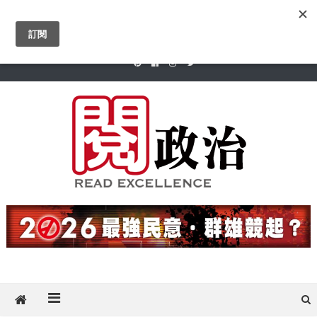
Skip
2026 年 8 月 7 日
to
關於閱傳媒
專欄作家
線上投稿
著作權保護政策
content
隱私權保護政策
閱政治 Read Gov News
任何事，談對的事；任何觀點，說出自己的觀點！政治不僅是全民話
題，也要專業評論，閱政治與多元的政治評論家與專欄作家邀稿合作，
讓讀者有最多元和專業的選擇。