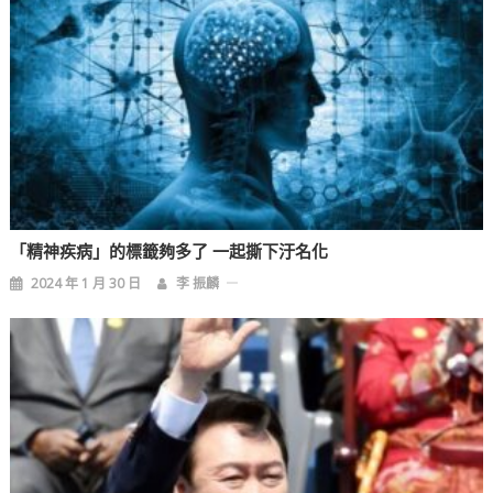
「精神疾病」的標籤夠多了 一起撕下汙名化
2024 年 1 月 30 日
李 振麟