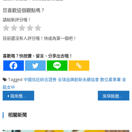
您喜歡這個觀點嗎？
請給新評分哦！
目前還沒有人評分哦！快成為第一個吧！
喜歡嗎？快按讚、留言、分享出去哦！
Tagged
中國信託綜合證券
全球品牌創新永續協會
數位產業署
金
甌女中
文
兩岸應讓口水戰消停、少打嘴砲
吳琪銘邀請紙風車劇團演出「新月傳奇」 賞月賞戲 共度中秋團圓
章
相關新聞
導
覽