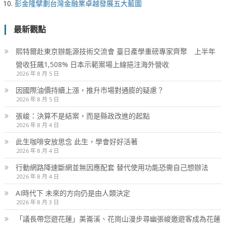
彭金隆擘劃台灣金融業卓越發展五大藍圖
最新觀點
熙特爾赴東京辦能源技術交流會 臺日產學重磅專家齊聚 上半年
營收狂飆1,508% 日本示範案場上線挹注海外營收
2026 年 8 月 5 日
因國際油價持續上漲，推升市場對通膨的疑慮？
2026 年 8 月 5 日
張峻：決算不是結案，而是縣政改進的起點
2026 年 8 月 4 日
此生咖啡安放思念 此生，學會好好活著
2026 年 8 月 4 日
行動網路降速斷網並無因應配套 替代使用功能恐需自己想辦法
2026 年 8 月 4 日
AI時代下 未來的方向仍是由人類決定
2026 年 8 月 3 日
「議長帶您遊花蓮」美崙溪、花崗山漫步尋幽張峻邀遊客成為花蓮