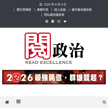
Skip
2026 年 8 月 6 日
to
關於閱傳媒
專欄作家
線上投稿
著作權保護政策
content
隱私權保護政策
閱政治 Read Gov News
任何事，談對的事；任何觀點，說出自己的觀點！政治不僅是全民話
題，也要專業評論，閱政治與多元的政治評論家與專欄作家邀稿合作，
讓讀者有最多元和專業的選擇。