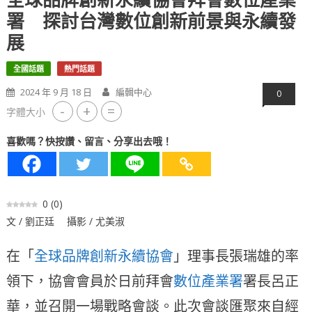
全球品牌創新永續協會拜會數位產業
署 探討台灣數位創新前景與永續發
展
全國話題
熱門話題
2024 年 9 月 18 日
編輯中心
0
-
+
=
字體大小
喜歡嗎？快按讚、留言、分享出去哦！
0
(
0
)
文 / 劉正廷 攝影 / 尤美淑
在「
全球品牌創新永續協會
」理事長張瑞雄的率
領下，協會會員於日前拜會
數位產業署
署長呂正
華，並召開一場戰略會談。此次會談匯聚來自經