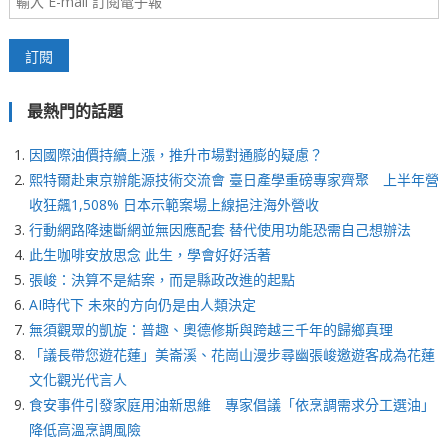
最熱門的話題
因國際油價持續上漲，推升市場對通膨的疑慮？
熙特爾赴東京辦能源技術交流會 臺日產學重磅專家齊聚 上半年營
收狂飆1,508% 日本示範案場上線挹注海外營收
行動網路降速斷網並無因應配套 替代使用功能恐需自己想辦法
此生咖啡安放思念 此生，學會好好活著
張峻：決算不是結案，而是縣政改進的起點
AI時代下 未來的方向仍是由人類決定
無須觀眾的凱旋：普趣、奧德修斯與跨越三千年的歸鄉真理
「議長帶您遊花蓮」美崙溪、花崗山漫步尋幽張峻邀遊客成為花蓮
文化觀光代言人
食安事件引發家庭用油新思維 專家倡議「依烹調需求分工選油」
降低高溫烹調風險