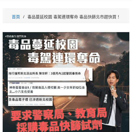
首頁
毒品蔓延校園 毒駕連環奪命 毒品快篩北市趕快買！