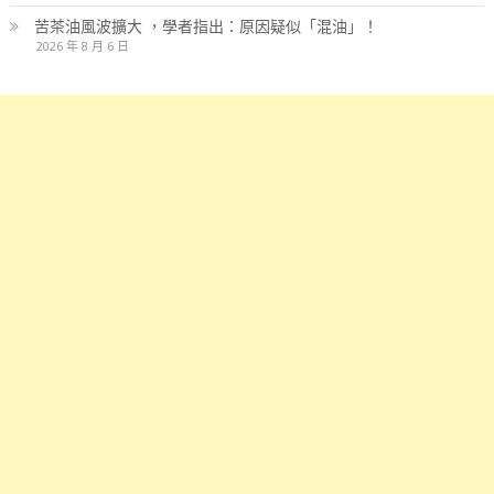
苦茶油風波擴大 ，學者指出：原因疑似「混油」！
2026 年 8 月 6 日