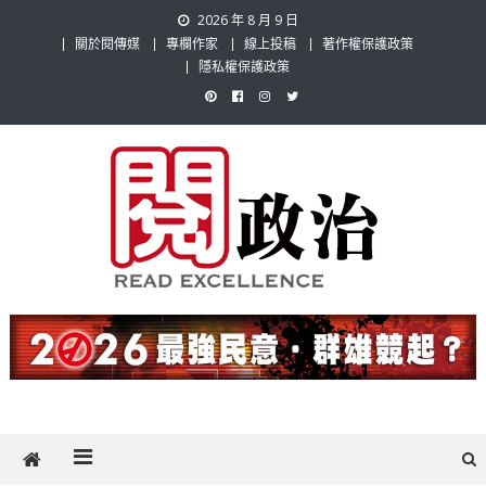
Skip
2026 年 8 月 9 日
to
關於閱傳媒
專欄作家
線上投稿
著作權保護政策
content
隱私權保護政策
閱政治 Read Gov News
任何事，談對的事；任何觀點，說出自己的觀點！政治不僅是全民話
題，也要專業評論，閱政治與多元的政治評論家與專欄作家邀稿合作，
讓讀者有最多元和專業的選擇。