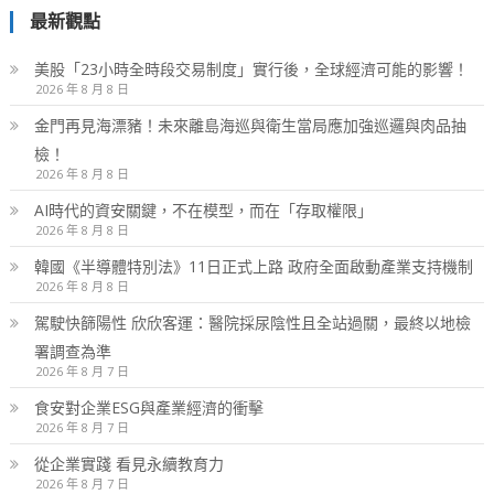
最新觀點
美股「23小時全時段交易制度」實行後，全球經濟可能的影響！
2026 年 8 月 8 日
金門再見海漂豬！未來離島海巡與衛生當局應加強巡邏與肉品抽
檢！
2026 年 8 月 8 日
AI時代的資安關鍵，不在模型，而在「存取權限」
2026 年 8 月 8 日
韓國《半導體特別法》11日正式上路 政府全面啟動產業支持機制
2026 年 8 月 8 日
駕駛快篩陽性 欣欣客運：醫院採尿陰性且全站過關，最終以地檢
署調查為準
2026 年 8 月 7 日
食安對企業ESG與產業經濟的衝擊
2026 年 8 月 7 日
從企業實踐 看見永續教育力
2026 年 8 月 7 日