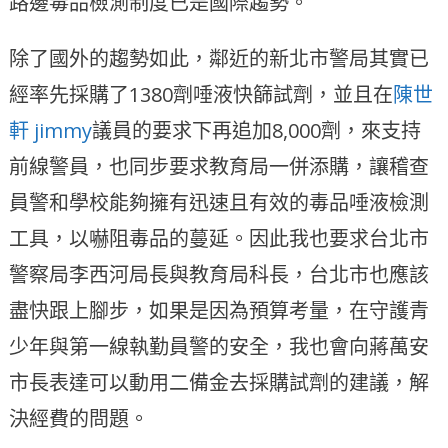
路邊毒品檢測制度已是國際趨勢。
除了國外的趨勢如此，鄰近的新北市警局其實已
經率先採購了1380劑唾液快篩試劑，並且在
陳世
軒 jimmy
議員的要求下再追加8,000劑，來支持
前線警員，也同步要求教育局一併添購，讓稽查
員警和學校能夠擁有迅速且有效的毒品唾液檢測
工具，以嚇阻毒品的蔓延。因此我也要求台北市
警察局李西河局長與教育局科長，台北市也應該
盡快跟上腳步，如果是因為預算考量，在守護青
少年與第一線執勤員警的安全，我也會向蔣萬安
市長表達可以動用二備金去採購試劑的建議，解
決經費的問題。