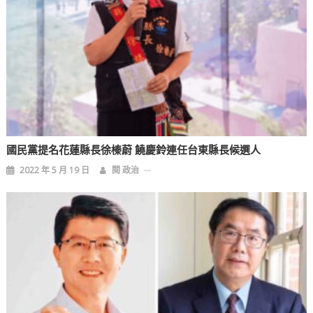
國民黨提名花蓮縣長徐榛蔚 饒慶鈴連任台東縣長候選人
2022 年 5 月 19 日
閱 政治