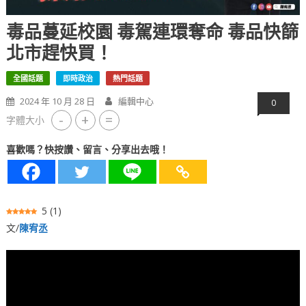
毒品蔓延校園 毒駕連環奪命 毒品快篩
北市趕快買！
全國話題
即時政治
熱門話題
2024 年 10 月 28 日
編輯中心
0
-
+
=
字體大小
喜歡嗎？快按讚、留言、分享出去哦！
5
(
1
)
文/
陳宥丞