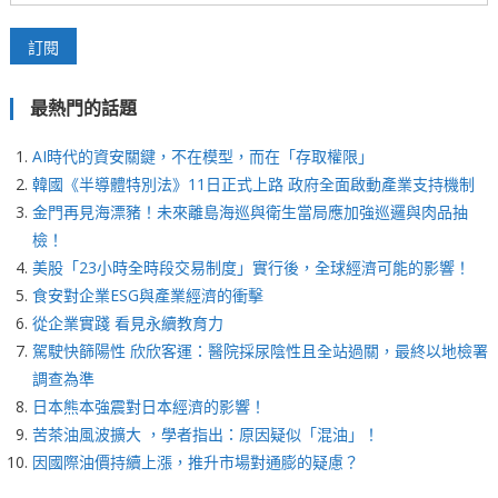
最熱門的話題
AI時代的資安關鍵，不在模型，而在「存取權限」
韓國《半導體特別法》11日正式上路 政府全面啟動產業支持機制
金門再見海漂豬！未來離島海巡與衛生當局應加強巡邏與肉品抽
檢！
美股「23小時全時段交易制度」實行後，全球經濟可能的影響！
食安對企業ESG與產業經濟的衝擊
從企業實踐 看見永續教育力
駕駛快篩陽性 欣欣客運：醫院採尿陰性且全站過關，最終以地檢署
調查為準
日本熊本強震對日本經濟的影響！
苦茶油風波擴大 ，學者指出：原因疑似「混油」！
因國際油價持續上漲，推升市場對通膨的疑慮？