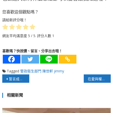
您喜歡這個觀點嗎？
請給新評分哦！
網友平均滿意度
5
/ 5. 評分人數
1
喜歡嗎？快按讚、留言、分享出去哦！
Tagged
警政衛生部門
陳世軒 jimmy
文
誓言成為台灣的Kaikai Kiki ! 「333 GALLERY」集結藝術家在「ART TAIPEI 2024」Live Painting
在愛與權力間 探索東西方文化的橋樑 傳統到創新 詮釋東方哲學的當代力量
章
相關新聞
導
覽