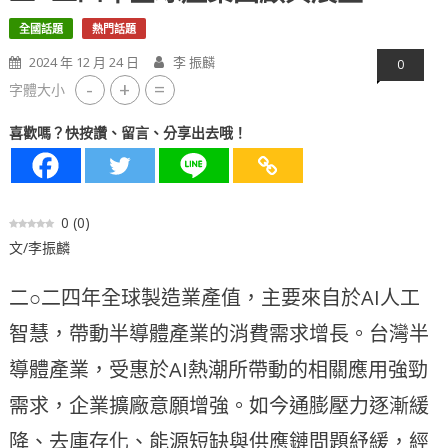
全國話題
熱門話題
2024 年 12 月 24 日
李 振麟
0
-
+
=
字體大小
喜歡嗎？快按讚、留言、分享出去哦！
0
(
0
)
文/李振麟
二○二四年全球製造業產值，主要來自於AI人工
智慧，帶動半導體產業的消費需求增長。台灣半
導體產業，受惠於AI熱潮所帶動的相關應用強勁
需求，企業擴廠意願增強。如今通膨壓力逐漸緩
降、去庫存化、能源短缺與供應鏈問題紓緩，經