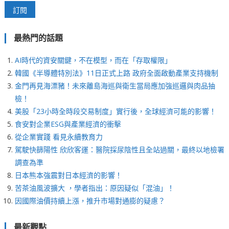
最熱門的話題
AI時代的資安關鍵，不在模型，而在「存取權限」
韓國《半導體特別法》11日正式上路 政府全面啟動產業支持機制
金門再見海漂豬！未來離島海巡與衛生當局應加強巡邏與肉品抽
檢！
美股「23小時全時段交易制度」實行後，全球經濟可能的影響！
食安對企業ESG與產業經濟的衝擊
從企業實踐 看見永續教育力
駕駛快篩陽性 欣欣客運：醫院採尿陰性且全站過關，最終以地檢署
調查為準
日本熊本強震對日本經濟的影響！
苦茶油風波擴大 ，學者指出：原因疑似「混油」！
因國際油價持續上漲，推升市場對通膨的疑慮？
最新觀點