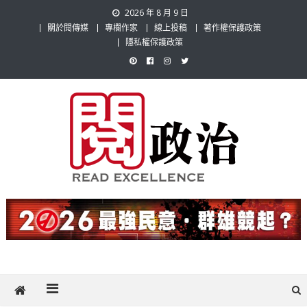
Skip
2026 年 8 月 9 日
to
關於閱傳媒
專欄作家
線上投稿
著作權保護政策
content
隱私權保護政策
閱政治 Read Gov News
任何事，談對的事；任何觀點，說出自己的觀點！政治不僅是全民話
題，也要專業評論，閱政治與多元的政治評論家與專欄作家邀稿合作，
讓讀者有最多元和專業的選擇。