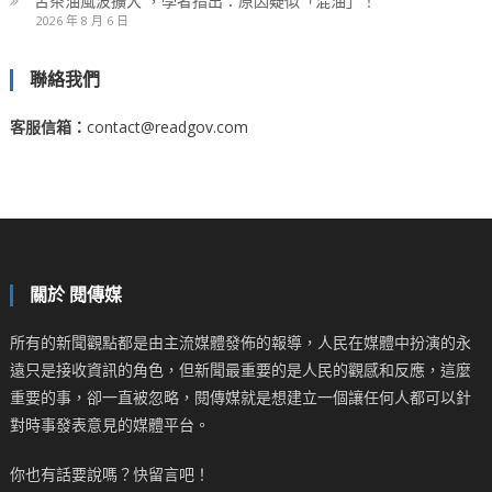
苦茶油風波擴大 ，學者指出：原因疑似「混油」！
2026 年 8 月 6 日
聯絡我們
客服信箱：
contact@readgov.com
關於 閱傳媒
所有的新聞觀點都是由主流媒體發佈的報導，人民在媒體中扮演的永
遠只是接收資訊的角色，但新聞最重要的是人民的觀感和反應，這麼
重要的事，卻一直被忽略，閱傳媒就是想建立一個讓任何人都可以針
對時事發表意見的媒體平台。
你也有話要說嗎？快留言吧！