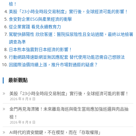
檢！
美股「23小時全時段交易制度」實行後，全球經濟可能的影響！
食安對企業ESG與產業經濟的衝擊
從企業實踐 看見永續教育力
駕駛快篩陽性 欣欣客運：醫院採尿陰性且全站過關，最終以地檢署
調查為準
日本熊本強震對日本經濟的影響！
行動網路降速斷網並無因應配套 替代使用功能恐需自己想辦法
因國際油價持續上漲，推升市場對通膨的疑慮？
最新觀點
美股「23小時全時段交易制度」實行後，全球經濟可能的影響！
2026 年 8 月 8 日
金門再見海漂豬！未來離島海巡與衛生當局應加強巡邏與肉品抽
檢！
2026 年 8 月 8 日
AI時代的資安關鍵，不在模型，而在「存取權限」