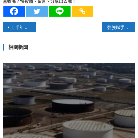
喜歡嗎？快按讚、留言、分享出去哦！
文
上半年亮眼數據隱藏大隱憂
強強聯手打造最頂尖財富管理中心
章
相關新聞
導
覽