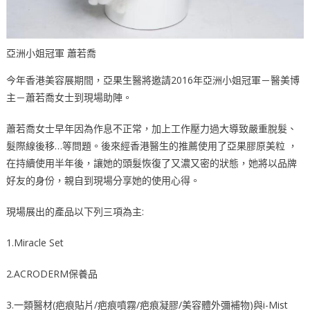
亞洲小姐冠軍 蕭若喬
今年香港美容展期間，亞果生醫將邀請2016年亞洲小姐冠軍－醫美博
主－蕭若喬女士到現場助陣。
蕭若喬女士早年因為作息不正常，加上工作壓力過大導致嚴重脫髮、
髮際線後移…等問題。後來經香港醫生的推薦使用了亞果膠原美粒 ，
在持續使用半年後，讓她的頭髮恢復了又濃又密的狀態，她將以品牌
好友的身份，親自到現場分享她的使用心得。
現場展出的產品以下列三項為主:
1.Miracle Set
2.ACRODERM保養品
3.一類醫材(疤痕貼片/疤痕噴霧/疤痕凝膠/美容體外彌補物)與i-Mist