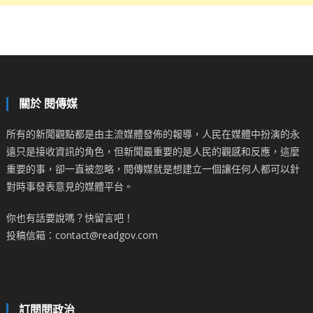
關於 閱傳媒
所有的新聞觀點都是由主流媒體發佈的報導，人民在媒體中扮演的永
遠只是接收資訊的角色，但新聞最重要的是人民的觀感和反應，這麼
重要的事，卻一直被忽略，閱傳媒就是想建立一個讓任何人都可以針
對時事發表意見的媒體平台。
你也有話要說嗎？快留言吧！
投稿信箱：contact@readgov.com
訂閱閱政治