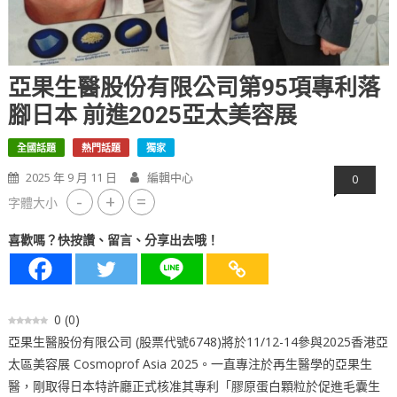
亞果生醫股份有限公司第95項專利落
腳日本 前進2025亞太美容展
全國話題
熱門話題
獨家
2025 年 9 月 11 日
編輯中心
0
-
+
=
字體大小
喜歡嗎？快按讚、留言、分享出去哦！
0
(
0
)
亞果生醫股份有限公司 (股票代號6748)將於11/12-14參與2025香港亞
太區美容展 Cosmoprof Asia 2025。一直專注於再生醫學的亞果生
醫，剛取得日本特許廳正式核准其專利「膠原蛋白顆粒於促進毛囊生