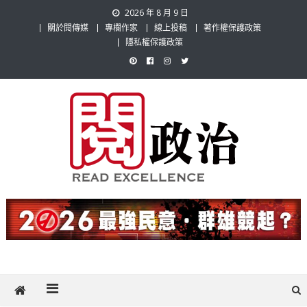
Skip
2026 年 8 月 9 日
to
關於閱傳媒
專欄作家
線上投稿
著作權保護政策
content
隱私權保護政策
閱政治 Read Gov News
任何事，談對的事；任何觀點，說出自己的觀點！政治不僅是全民話
題，也要專業評論，閱政治與多元的政治評論家與專欄作家邀稿合作，
讓讀者有最多元和專業的選擇。