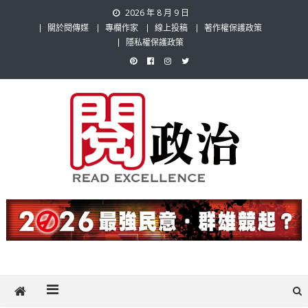
Skip
2026 年 8 月 9 日
to
關於閱傳媒
專欄作家
線上投稿
著作權保護政策
content
隱私權保護政策
閱政治 Read Gov News
任何事，談對的事；任何觀點，說出自己的觀點！政治不僅是全民話
題，也要專業評論，閱政治與多元的政治評論家與專欄作家邀稿合作，
讓讀者有最多元和專業的選擇。