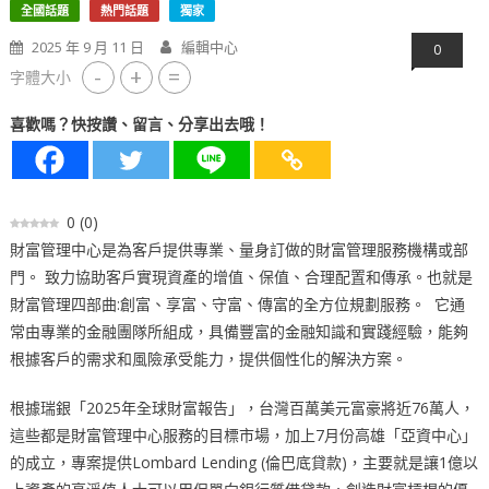
全國話題
熱門話題
獨家
2025 年 9 月 11 日
編輯中心
0
-
+
=
字體大小
喜歡嗎？快按讚、留言、分享出去哦！
0
(
0
)
財富管理中心是為客戶提供專業、量身訂做的財富管理服務機構或部
門。 致力協助客戶實現資產的增值、保值、合理配置和傳承。也就是
財富管理四部曲:創富、享富、守富、傳富的全方位規劃服務。 它通
常由專業的金融團隊所組成，具備豐富的金融知識和實踐經驗，能夠
根據客戶的需求和風險承受能力，提供個性化的解決方案。
根據瑞銀「2025年全球財富報告」，台灣百萬美元富豪將近76萬人，
這些都是財富管理中心服務的目標市場，加上7月份高雄「亞資中心」
的成立，專案提供Lombard Lending (倫巴底貸款)，主要就是讓1億以