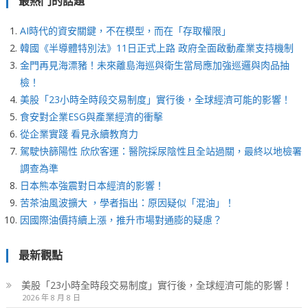
最熱門的話題
AI時代的資安關鍵，不在模型，而在「存取權限」
韓國《半導體特別法》11日正式上路 政府全面啟動產業支持機制
金門再見海漂豬！未來離島海巡與衛生當局應加強巡邏與肉品抽
檢！
美股「23小時全時段交易制度」實行後，全球經濟可能的影響！
食安對企業ESG與產業經濟的衝擊
從企業實踐 看見永續教育力
駕駛快篩陽性 欣欣客運：醫院採尿陰性且全站過關，最終以地檢署
調查為準
日本熊本強震對日本經濟的影響！
苦茶油風波擴大 ，學者指出：原因疑似「混油」！
因國際油價持續上漲，推升市場對通膨的疑慮？
最新觀點
美股「23小時全時段交易制度」實行後，全球經濟可能的影響！
2026 年 8 月 8 日