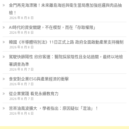
金門再見海漂豬！未來離島海巡與衛生當局應加強巡邏與肉品抽
檢！
2026 年 8 月 8 日
AI時代的資安關鍵，不在模型，而在「存取權限」
2026 年 8 月 8 日
韓國《半導體特別法》11日正式上路 政府全面啟動產業支持機制
2026 年 8 月 8 日
駕駛快篩陽性 欣欣客運：醫院採尿陰性且全站過關，最終以地檢
署調查為準
2026 年 8 月 7 日
食安對企業ESG與產業經濟的衝擊
2026 年 8 月 7 日
從企業實踐 看見永續教育力
2026 年 8 月 7 日
苦茶油風波擴大 ，學者指出：原因疑似「混油」！
2026 年 8 月 6 日