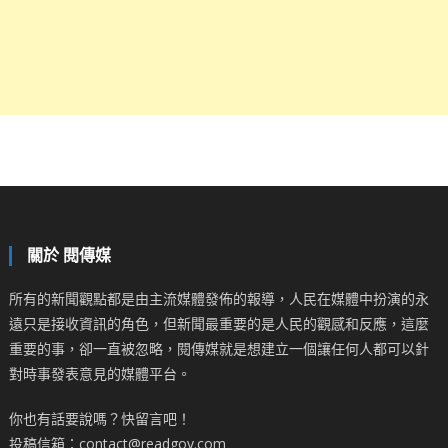
關於 閱傳媒
所有的新聞觀點都是由主流媒體發佈的報導，人民在媒體中扮演的永
遠只是接收資訊的角色，但新聞最重要的是人民的觀感和反應，這麼
重要的事，卻一直被忽略，閱傳媒就是想建立一個讓任何人都可以針
對時事發表意見的媒體平台。
你也有話要說嗎？快留言吧！
投稿信箱：contact@readgov.com