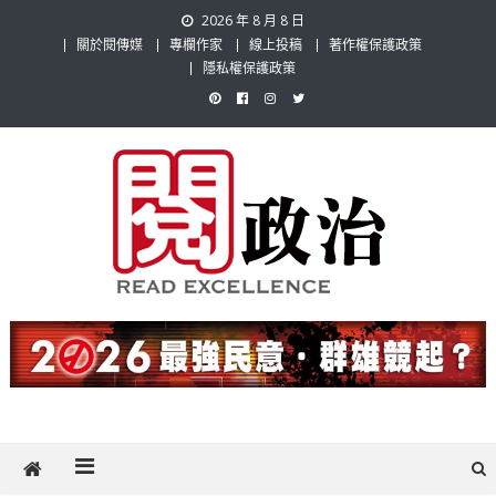
Skip
2026 年 8 月 8 日
to
關於閱傳媒
專欄作家
線上投稿
著作權保護政策
content
隱私權保護政策
閱政治 Read Gov News
任何事，談對的事；任何觀點，說出自己的觀點！政治不僅是全民話
題，也要專業評論，閱政治與多元的政治評論家與專欄作家邀稿合作，
讓讀者有最多元和專業的選擇。