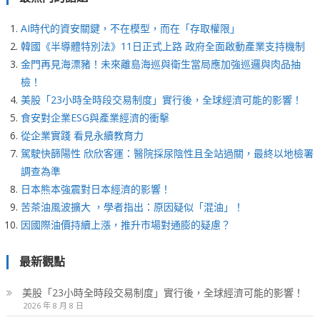
AI時代的資安關鍵，不在模型，而在「存取權限」
韓國《半導體特別法》11日正式上路 政府全面啟動產業支持機制
金門再見海漂豬！未來離島海巡與衛生當局應加強巡邏與肉品抽
檢！
美股「23小時全時段交易制度」實行後，全球經濟可能的影響！
食安對企業ESG與產業經濟的衝擊
從企業實踐 看見永續教育力
駕駛快篩陽性 欣欣客運：醫院採尿陰性且全站過關，最終以地檢署
調查為準
日本熊本強震對日本經濟的影響！
苦茶油風波擴大 ，學者指出：原因疑似「混油」！
因國際油價持續上漲，推升市場對通膨的疑慮？
最新觀點
美股「23小時全時段交易制度」實行後，全球經濟可能的影響！
2026 年 8 月 8 日