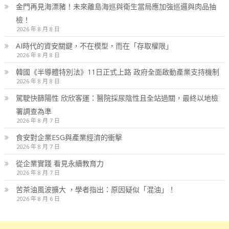
金門再見海漂豬！未來離島海巡與衛生當局應加強巡邏與肉品抽
檢！
2026 年 8 月 8 日
AI時代的資安關鍵，不在模型，而在「存取權限」
2026 年 8 月 8 日
韓國《半導體特別法》11日正式上路 政府全面啟動產業支持機制
2026 年 8 月 8 日
駕駛快篩陽性 欣欣客運：醫院採尿陰性且全站過關，最終以地檢
署調查為準
2026 年 8 月 7 日
食安對企業ESG與產業經濟的衝擊
2026 年 8 月 7 日
從企業實踐 看見永續教育力
2026 年 8 月 7 日
苦茶油風波擴大 ，學者指出：原因疑似「混油」！
2026 年 8 月 6 日