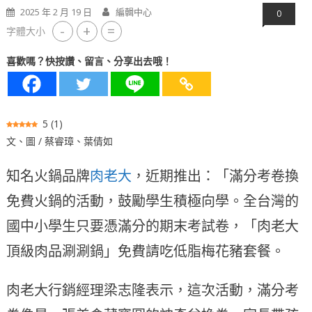
2025 年 2 月 19 日
編輯中心
0
-
+
=
字體大小
喜歡嗎？快按讚、留言、分享出去哦！
5
(
1
)
文、圖 / 蔡睿璋、葉倩如
知名火鍋品牌
肉老大
，近期推出：「滿分考卷換
免費火鍋的活動，鼓勵學生積極向學。全台灣的
國中小學生只要憑滿分的期末考試卷，「肉老大
頂級肉品涮涮鍋」免費請吃低脂梅花豬套餐。
肉老大行銷經理梁志隆表示，這次活動，滿分考