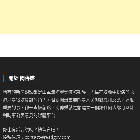
關於 閱傳媒
所有的新聞觀點都是由主流媒體發佈的報導，人民在媒體中扮演的永
遠只是接收資訊的角色，但新聞最重要的是人民的觀感和反應，這麼
重要的事，卻一直被忽略，閱傳媒就是想建立一個讓任何人都可以針
對時事發表意見的媒體平台。
你也有話要說嗎？快留言吧！
投稿信箱：contact@readgov.com