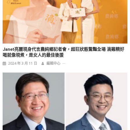
Janet亮麗現身代言農純鄉記者會，超狂狀態驚豔全場 滴雞精好
喝就像現煮，是女人的最佳後援
2024 年 3 月 11 日
編輯中心