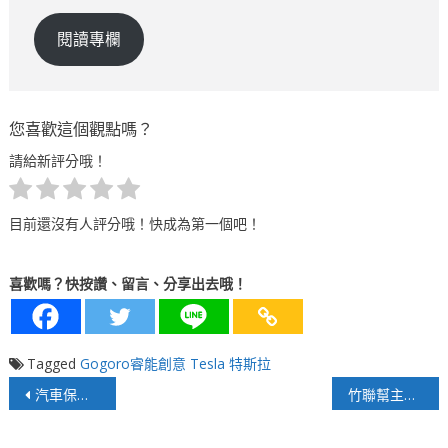
閱讀專欄
您喜歡這個觀點嗎？
請給新評分哦！
目前還沒有人評分哦！快成為第一個吧！
喜歡嗎？快按讚、留言、分享出去哦！
Tagged
Gogoro睿能創意
Tesla 特斯拉
文
汽車保護膜界的愛馬仕XPEL 為您的美好生活帶來最佳防護
竹聯幫主治喪委員名單展現豐沛人脈，低調翻轉黑幫治喪型態
章