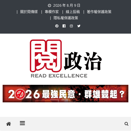
Skip
2026 年 8 月 9 日
to
關於閱傳媒
專欄作家
線上投稿
著作權保護政策
content
隱私權保護政策
閱政治 Read Gov News
任何事，談對的事；任何觀點，說出自己的觀點！政治不僅是全民話
題，也要專業評論，閱政治與多元的政治評論家與專欄作家邀稿合作，
讓讀者有最多元和專業的選擇。