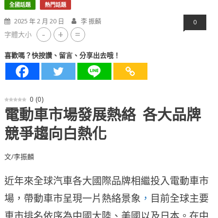
全國話題
熱門話題
2025 年 2 月 20 日
李 振麟
0
-
+
=
字體大小
喜歡嗎？快按讚、留言、分享出去哦！
0
(
0
)
電動車市場發展熱絡 各大品牌
競爭趨向白熱化
文/李振麟
近年來全球汽車各大國際品牌相繼投入電動車市
場，帶動車市呈現一片熱絡景象
，
目前全球主要
車市排名依序為中國大陸、美國以及日本。在中