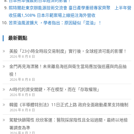
日本熊本強震對日本經濟的影響！
熙特爾赴東京辦能源技術交流會 臺日產學重磅專家齊聚 上半年營
收狂飆1,508% 日本示範案場上線挹注海外營收
苦茶油風波擴大 ，學者指出：原因疑似「混油」！
最新觀點
美股「23小時全時段交易制度」實行後，全球經濟可能的影響！
2026 年 8 月 8 日
金門再見海漂豬！未來離島海巡與衛生當局應加強巡邏與肉品抽
檢！
2026 年 8 月 8 日
AI時代的資安關鍵，不在模型，而在「存取權限」
2026 年 8 月 8 日
韓國《半導體特別法》11日正式上路 政府全面啟動產業支持機制
2026 年 8 月 8 日
駕駛快篩陽性 欣欣客運：醫院採尿陰性且全站過關，最終以地檢
署調查為準
2026 年 8 月 7 日