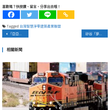
喜歡嗎？快按讚、留言、分享出去哦！
Tagged
台灣智慧淨零建築產業聯盟
文
「亞亞」無傷大雅
矽谷「夢幻職場」光環不再
章
相關新聞
導
覽