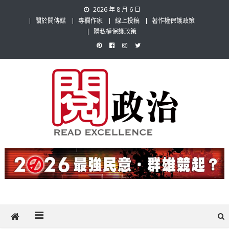
Skip
2026 年 8 月 6 日
to
關於閱傳媒
專欄作家
線上投稿
著作權保護政策
content
隱私權保護政策
閱政治 Read Gov News
任何事，談對的事；任何觀點，說出自己的觀點！政治不僅是全民話
題，也要專業評論，閱政治與多元的政治評論家與專欄作家邀稿合作，
讓讀者有最多元和專業的選擇。