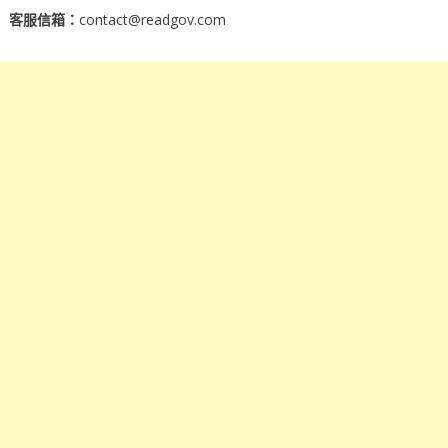
客服信箱：
contact@readgov.com