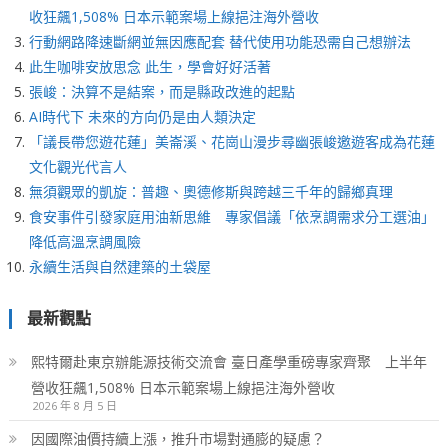
收狂飆1,508% 日本示範案場上線挹注海外營收
行動網路降速斷網並無因應配套 替代使用功能恐需自己想辦法
此生咖啡安放思念 此生，學會好好活著
張峻：決算不是結案，而是縣政改進的起點
AI時代下 未來的方向仍是由人類決定
「議長帶您遊花蓮」美崙溪、花崗山漫步尋幽張峻邀遊客成為花蓮
文化觀光代言人
無須觀眾的凱旋：普趣、奧德修斯與跨越三千年的歸鄉真理
食安事件引發家庭用油新思維 專家倡議「依烹調需求分工選油」
降低高溫烹調風險
永續生活與自然建築的土袋屋
最新觀點
熙特爾赴東京辦能源技術交流會 臺日產學重磅專家齊聚 上半年
營收狂飆1,508% 日本示範案場上線挹注海外營收
2026 年 8 月 5 日
因國際油價持續上漲，推升市場對通膨的疑慮？