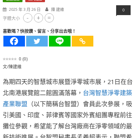
2025 年 3 月 26 日
陳 建維
0
-
+
=
字體大小
喜歡嗎？快按讚、留言、分享出去哦！
0
(
0
)
文/陳建維
為期四天的智慧城市展暨淨零城市展，21日在台
北南港展覽館二館圓滿落幕，
台灣智慧淨零建築
產業聯盟
（以下簡稱台智盟）會員此次參展，吸
引美國、印度、菲律賓等國家外賓組團專程前往
攤位參觀，希望能了解台灣廠商在淨零領域的最
新技術進展。台智盟秘書長孟義超表示，聯盟希