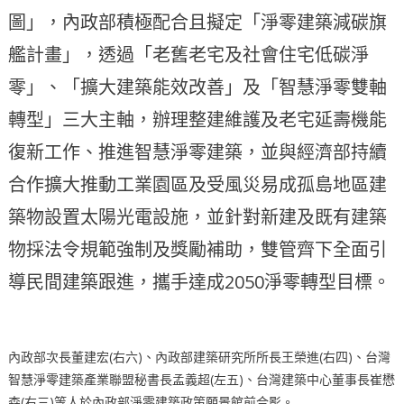
圖」，內政部積極配合且擬定「淨零建築減碳旗
艦計畫」，透過「老舊老宅及社會住宅低碳淨
零」、「擴大建築能效改善」及「智慧淨零雙軸
轉型」三大主軸，辦理整建維護及老宅延壽機能
復新工作、推進智慧淨零建築，並與經濟部持續
合作擴大推動工業園區及受風災易成孤島地區建
築物設置太陽光電設施，並針對新建及既有建築
物採法令規範強制及獎勵補助，雙管齊下全面引
導民間建築跟進，攜手達成2050淨零轉型目標。
內政部次長董建宏(右六)、內政部建築研究所所長王榮進(右四)、台灣
智慧淨零建築產業聯盟秘書長孟義超(左五)、台灣建築中心董事長崔懋
森(右三)等人於內政部淨零建築政策願景館前合影。