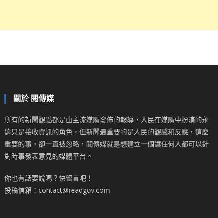
關於 閱傳媒
所有的新聞觀點都是由主流媒體發佈的報導，人民在媒體中扮演的永
遠只是接收資訊的角色，但新聞最重要的是人民的觀感和反應，這麼
重要的事，卻一直被忽略，閱傳媒就是想建立一個讓任何人都可以針
對時事發表意見的媒體平台。
你也有話要說嗎？快留言吧！
投稿信箱：contact@readgov.com