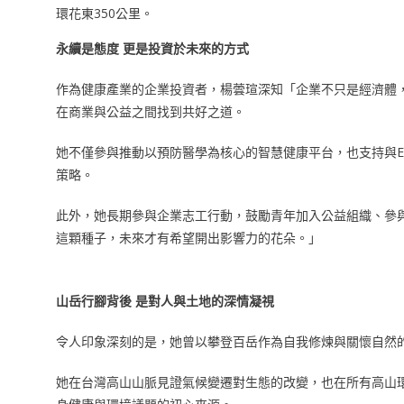
環花東350公里。
永續是態度 更是投資於未來的方式
作為健康產業的企業投資者，楊蕓瑄深知「企業不只是經濟體
在商業與公益之間找到共好之道。
她不僅參與推動以預防醫學為核心的智慧健康平台，也支持與E
策略。
此外，她長期參與企業志工行動，鼓勵青年加入公益組織、參
這顆種子，未來才有希望開出影響力的花朵。」
山岳行腳背後 是對人與土地的深情凝視
令人印象深刻的是，她曾以攀登百岳作為自我修煉與關懷自然
她在台灣高山山脈見證氣候變遷對生態的改變，也在所有高山