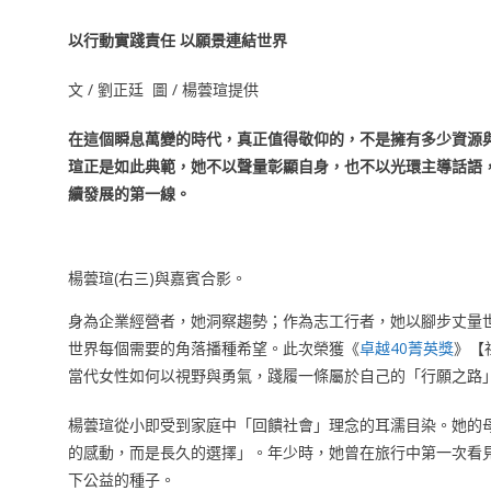
以行動實踐責任 以願景連結世界
文 / 劉正廷 圖 / 楊蕓瑄提供
在這個瞬息萬變的時代，真正值得敬仰的，不是擁有多少資源
瑄正是如此典範，她不以聲量彰顯自身，也不以光環主導話語
續發展的第一線。
楊蕓瑄(右三)與嘉賓合影。
身為企業經營者，她洞察趨勢；作為志工行者，她以腳步丈量
世界每個需要的角落播種希望。此次榮獲《
卓越40菁英獎
》【
當代女性如何以視野與勇氣，踐履一條屬於自己的「行願之路
楊蕓瑄從小即受到家庭中「回饋社會」理念的耳濡目染。她的
的感動，而是長久的選擇」。年少時，她曾在旅行中第一次看
下公益的種子。