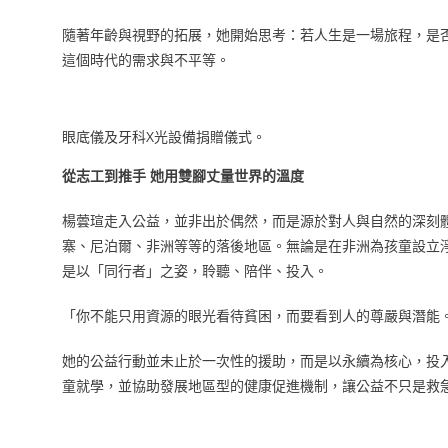
隨著年齡與視野的拓展，她開始思考：若人生是一場旅程，是
這個時代的需求與不平等。
眼底儀及牙科X光設備捐贈儀式。
從志工到推手 她用雙腳丈量世界的溫度
楊蕓瑄走入公益，並非出於偶然，而是源於對人與自然的深刻
寨、尼泊爾、非洲等等的落後地區。無論是在非洲為孩童設立
是以「同行者」之姿，聆聽、陪伴、投入。
「你不能只用資源的眼光看待貧困，而要看到人的尊嚴與潛能
她的公益行動並未止於一次性的援助，而是以永續為核心，投
童就學，並協助發展地區型的健康促進機制，讓公益不只是救