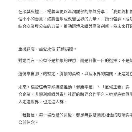
在頒獎典禮上，楊蕓瑄更以溫潤誠摯的語氣分享：「我始終相
個小小的善意，終將匯聚成改變世界的力量。」她也強調，成
結合商業與公益的力量，推動環境永續與產業創新，為未來打
重機送暖‧齒愛永傳 花蓮捐贈。
對她而言，公益不是抽象的理想，而是日復一日的選擇；不是
這份來自腳下的堅定、胸懷的柔軟，以及眼界的開闊，正是她
未來，楊蕓瑄希望能持續推動「健康平權」、「氣候正義」與
合企業、非營利組織與青年社群的跨界合作平台。她期許這個
人走進世界，也走進人群。
「我相信，每一場改變的背後，都是無數雙願意相信的眼睛與
公益信念。