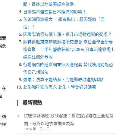
關，最終以地檢署調查為準
日本熊本強震對日本經濟的影響！
苦茶油風波擴大 ，學者指出：原因疑似「混
油」！
因國際油價持續上漲，推升市場對通膨的疑慮？
楊蕓
熙特爾赴東京辦能源技術交流會 臺日產學重磅專
與永
家齊聚 上半年營收狂飆1,508% 日本示範案場上
線挹注海外營收
行動網路降速斷網並無因應配套 替代使用功能恐
需自己想辦法
張峻：決算不是結案，而是縣政改進的起點
此生咖啡安放思念 此生，學會好好活著
，在
位
最新觀點
駕駛快篩陽性 欣欣客運：醫院採尿陰性且全站過
一時
關，最終以地檢署調查為準
中埋
2026 年 8 月 7 日