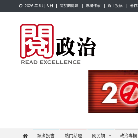
Skip
2026 年 8 月 8 日
關於閱傳媒
專欄作家
線上投稿
著作
to
content
閱政治 Read Gov News
任何事，談對的事；任何觀點，說出自己的觀點！政治不僅是
讀者投書
熱門話題
閱民調
政治專欄