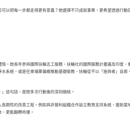
否可以把每一步都走得更有意義？她選擇不只成就事業，更希望透過行動
體悟。她長年參與國際扶輪志工服務，扶輪社的國際服務計畫遍及印度、
淨水系統，或是在柬埔寨偏鄉推動基礎衛教，扶輪從不以「施與者」自居
。」這句話，是她多次行動後的深刻總結。
入長期性的改善工程。例如與非營利組織合作設立教育支持系統，援助當
急，更能翻轉命運。