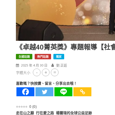
《卓越40菁英獎》專題報導【社
全國話題
熱門話題
獨家
2025 年 4 月 30 日
劉 正廷
-
+
=
字體大小
喜歡嗎？快按讚、留言、分享出去哦！
0
(
0
)
走在山之巔 行在愛之路 楊蕓瑄的全球公益足跡