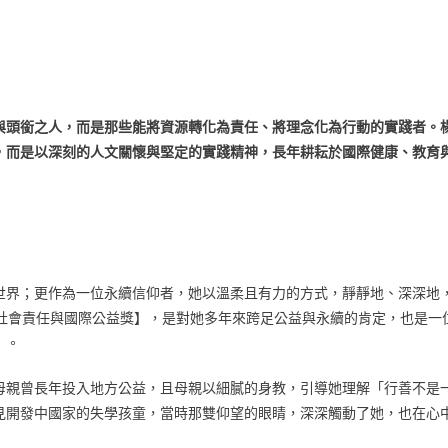
與頭銜之人，而是那些能將資源轉化為責任、將理念化為行動的實踐者。
，而是以深刻的人文關懷與堅定的實踐精神，長年耕耘於國際健康、教育
世界；更作為一位永續信仰者，她以溫柔且有力的方式，靜靜地、深深地
社會責任與國際公益獎】，是對她多年來跨足公益與永續的肯定，也是一
」。
母親曾長年投入地方公益，且母親以細膩的身教，引導她理解「行善不是
見開發中國家的失學孩童，當時那雙仰望的眼睛，深深觸動了她，也在心