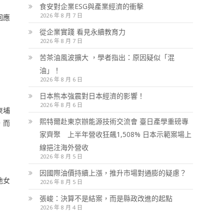
食安對企業ESG與產業經濟的衝擊
2026 年 8 月 7 日
回應
從企業實踐 看見永續教育力
2026 年 8 月 7 日
苦茶油風波擴大 ，學者指出：原因疑似「混
油」！
2026 年 8 月 6 日
日本熊本強震對日本經濟的影響！
2026 年 8 月 6 日
柬埔
熙特爾赴東京辦能源技術交流會 臺日產學重磅專
，而
家齊聚 上半年營收狂飆1,508% 日本示範案場上
線挹注海外營收
2026 年 8 月 5 日
因國際油價持續上漲，推升市場對通膨的疑慮？
地女
2026 年 8 月 5 日
張峻：決算不是結案，而是縣政改進的起點
2026 年 8 月 4 日