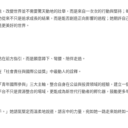
信，改變世界並不需要驚天動地的壯舉，而是來自一次次的行動與堅持；
功從來不只是追求成長的結果，而是能否創造正向影響的過程；她期許自
造更美好的世界。
站在前方指引，而是願意蹲下、彎腰、陪伴走過。
在「社會責任與國際公益獎」中最動人的詮釋。
「青年國際參與」三大主軸，整合自身在公益與投資領域的經驗，建立一
平台不只是資源整合的場域，更能成為新世代行動者的孵化器，鼓勵更多
手。」她語氣堅定而溫柔地說道，語言中的力量，宛如她一路走來始終如