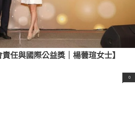
會責任與國際公益獎｜楊蕓瑄女士】
0