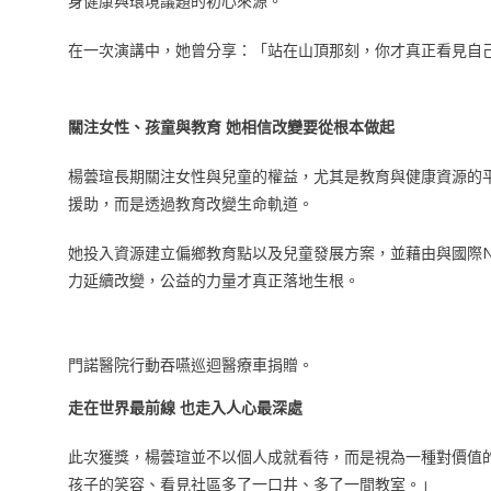
身健康與環境議題的初心來源。
在一次演講中，她曾分享：「站在山頂那刻，你才真正看見自
關注女性、孩童與教育 她相信改變要從根本做起
楊蕓瑄長期關注女性與兒童的權益，尤其是教育與健康資源的
援助，而是透過教育改變生命軌道。
她投入資源建立偏鄉教育點以及兒童發展方案，並藉由與國際
力延續改變，公益的力量才真正落地生根。
門諾醫院行動吞嚥巡迴醫療車捐贈。
走在世界最前線 也走入人心最深處
此次獲獎，楊蕓瑄並不以個人成就看待，而是視為一種對價值
孩子的笑容、看見社區多了一口井、多了一間教室。」