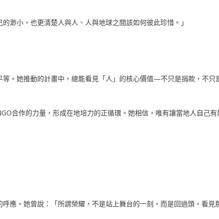
己的渺小，也更清楚人與人、人與地球之間該如何彼此珍惜。」
平等。她推動的計畫中，總能看見「人」的核心價值—不只是捐款，不只
NGO合作的力量，形成在地培力的正循環。她相信，唯有讓當地人自己有
的呼應。她曾說：「所謂榮耀，不是站上舞台的一刻，而是回過頭，看見