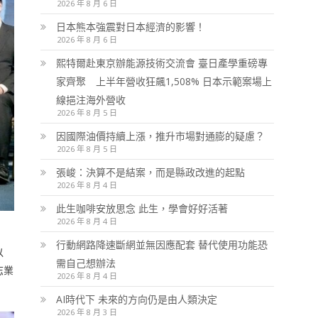
2026 年 8 月 6 日
日本熊本強震對日本經濟的影響！
2026 年 8 月 6 日
熙特爾赴東京辦能源技術交流會 臺日產學重磅專
家齊聚 上半年營收狂飆1,508% 日本示範案場上
線挹注海外營收
2026 年 8 月 5 日
因國際油價持續上漲，推升市場對通膨的疑慮？
2026 年 8 月 5 日
張峻：決算不是結案，而是縣政改進的起點
2026 年 8 月 4 日
此生咖啡安放思念 此生，學會好好活著
2026 年 8 月 4 日
行動網路降速斷網並無因應配套 替代使用功能恐
以
需自己想辦法
志業
2026 年 8 月 4 日
AI時代下 未來的方向仍是由人類決定
2026 年 8 月 3 日