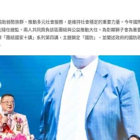
協助弱勢族群、推動多元社會服務，是維持社會穩定的重要力量。今年國
芬則接任總監，兩人共同肩負該區團結與公益推動大任。為彰顯獅子會為重
舉辦「團結國家十講」系列第四講，主題鎖定「國防」，並闡述政府的國防
。