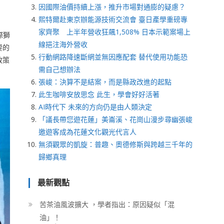
因國際油價持續上漲，推升市場對通膨的疑慮？
熙特爾赴東京辦能源技術交流會 臺日產學重磅專
家齊聚 上半年營收狂飆1,508% 日本示範案場上
際獅
線挹注海外營收
要的
行動網路降速斷網並無因應配套 替代使用功能恐
政策
需自己想辦法
張峻：決算不是結案，而是縣政改進的起點
此生咖啡安放思念 此生，學會好好活著
AI時代下 未來的方向仍是由人類決定
「議長帶您遊花蓮」美崙溪、花崗山漫步尋幽張峻
邀遊客成為花蓮文化觀光代言人
無須觀眾的凱旋：普趣、奧德修斯與跨越三千年的
歸鄉真理
最新觀點
苦茶油風波擴大 ，學者指出：原因疑似「混
油」！