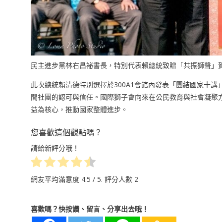
民主進步黨林右昌袐書長，特別代表賴總統致贈「共振獅聲」
此次總統賴清德特別選擇於300A1會館內發表「團結國家十
間社團的認可與信任。國際獅子會向來在公民教育與社會凝聚方
益為核心，推動國家整體進步。
您喜歡這個觀點嗎？
請給新評分哦！
網友平均滿意度
4.5
/ 5. 評分人數
2
喜歡嗎？快按讚、留言、分享出去哦！