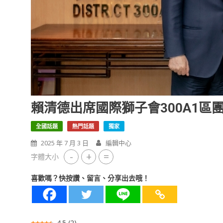
賴清德出席國際獅子會300A1區
全國話題
熱門話題
獨家
2025 年 7 月 3 日
編輯中心
-
+
=
字體大小
喜歡嗎？快按讚、留言、分享出去哦！
4.5
(
2
)