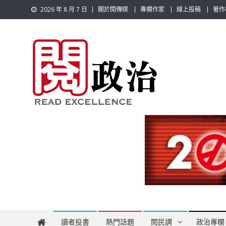
Skip
2026 年 8 月 7 日
關於閱傳媒
專欄作家
線上投稿
著作
to
content
閱政治 Read Gov News
任何事，談對的事；任何觀點，說出自己的觀點！政治不僅是
讀者投書
熱門話題
閱民調
政治專欄