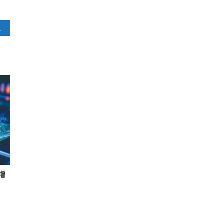
驅動力
增