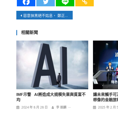
文
惡意抹黑絕不姑息， 鄭正鈐提告柯建銘等人
章
相關新聞
導
覽
IMF示警 AI將造成大規模失業與貧富不
讓未來觸手可
均
想像的金融旅
2024 年 8 月 28 日
李 振麟
2025 年 2 月 