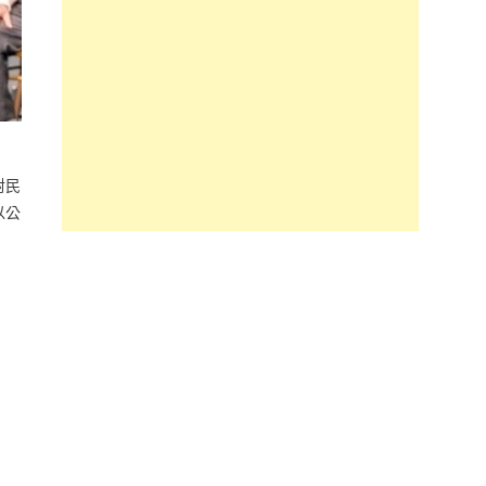
對民
以公