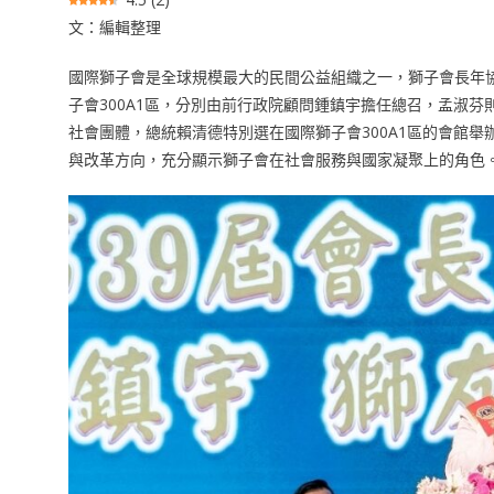
文：編輯整理
國際獅子會是全球規模最大的民間公益組織之一，獅子會長年
子會300A1區，分別由前行政院顧問鍾鎮宇擔任總召，孟淑
社會團體，總統賴清德特別選在國際獅子會300A1區的會館
與改革方向，充分顯示獅子會在社會服務與國家凝聚上的角色