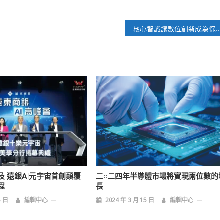
核心智識讓數位創新成為保險業永續發展的
及 遠銀AI元宇宙首創顛覆
二○二四年半導體市場將實現兩位數的
程
長
5 日
編輯中心
2024 年 3 月 15 日
編輯中心