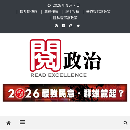
Skip
2026 年 8 月 7 日
to
關於閱傳媒
專欄作家
線上投稿
著作權保護政策
content
隱私權保護政策
閱政治 Read Gov News
任何事，談對的事；任何觀點，說出自己的觀點！政治不僅是全民話
題，也要專業評論，閱政治與多元的政治評論家與專欄作家邀稿合作，
讓讀者有最多元和專業的選擇。