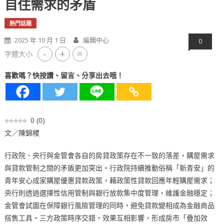
自住需求的矛盾
熱門話題
2025 年 10 月 1 日
編輯中心
0
-
+
=
字體大小
喜歡嗎？快按讚、留言、分享出去哦！
0
(
0
)
文／陳錦稷
行政院、央行與金管會各自的房貸政策存在不一致的落差，購屋需求
與貸款管制之間的矛盾更加突出。行政院持續推動俗稱「新青安」的
青年安心成家購屋優惠貸款政策，藉政策性貸款回應年輕購屋需求；
央行則透過選擇性信用管制與銀行放款集中度管理，維護金融穩定；
金管會試圖在保障銀行風險管理的同時，避免貸款變相成為金融商品
搭售工具。三方政策時序交錯，效果互相影響，形成房市「疊加效