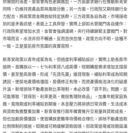
供需間的落差。金管會角色更顯尷尬，一方面要求銀行在推動新青安
同時，仍維持資產品質與風險分散；另一方面，行政院又期待銀行全
力配合，將政策資金釋放給特定族群。三方政策各自為政，市場接收
到的是矛盾訊號。表面上工具齊發，實際上卻如水管閥門各自運作：
行政院希望增加水流、金管會強調濾網、央行持續鎖緊主要閥門。對
市場而言，水流非但不暢通，反而忽快忽慢，政策方向不明，這種不
一致，正是當前房市氛圍的真實寫照。
新青安政策以青年成家為名，但過度利率補貼設計，實際上助長房市
過熱。首購族以一‧七％利率貸八成房價，短期購屋需求增加支撐房
價，甚至墊高房價，形成「先貸先贏」搶貸現象。補貼利率成為短期
誘因，使房地產價格僵固，房價修正有限，而資產價格泡沫化的疑慮
升溫。新增排除不動產放款比率限制，未必改善「貸不到」問題，反
可能導致「貸得到、利率更高、需搭售理財商品」，加重年輕家庭負
擔。寬限期或利率補貼到期後，本息壓力將排擠日常消費，生活成本
與貸款負擔雙重加重。新青安推行兩年確實推升交易量與貸款成長，
但也加劇房價僵固，使首購族更難等待價格合理化。排除不動產放款
比例限制的措施，短期或可稍緩解貸款困境，但政策退場或效期屆滿