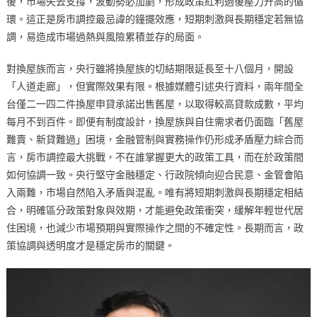
後，市場失去支撐，波動勢必加劇，形成政策紅利過後壓力升高的循
環。這正是房市調控最忌諱的鐘擺效應，短期刺激與長期穩定若無協
調，易造成市場過熱與風險累積並存的局面。
對換屋族而言，央行雖將換屋族的切結期限延長至十八個月，開設
「人道走廊」，但實際效果有限。根據媒體引述央行資料，兩年間全
台僅二一四二件換屋申貸承諾出售舊屋，以取得較高貸款成數，平均
每月不到百件。即便有制度設計，換屋族與自住需求者仍面臨「舊屋
難賣、新貸難過」困境，金融管制與實務操作仍形成矛盾壓力綜合而
言，房市調控最大挑戰，不在誰掌握更大的政策工具，而在於政策間
如何協調一致。央行堅守金融穩定、行政院傾向迎合民意、金管會陷
入兩難，市場自然陷入矛盾與混亂。唯有將短期刺激與長期穩定相結
合，明確區分政策對象與效期，才能避免政策衝突，緩解年輕世代居
住困境，也減少市場預期與實際操作之間的不確定性。長期而言，政
策協調與透明度才是穩定房市的關鍵。