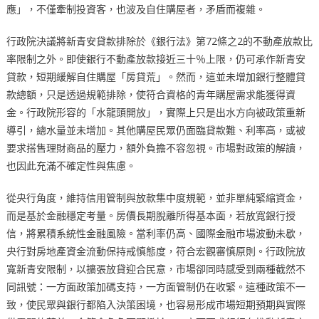
應」，不僅牽制投資客，也波及自住購屋者，矛盾而複雜。
行政院決議將新青安貸款排除於《銀行法》第72條之2的不動產放款比
率限制之外。即使銀行不動產放款接近三十％上限，仍可承作新青安
貸款，短期緩解自住購屋「房貸荒」。然而，這並未增加銀行整體貸
款總額，只是透過規範排除，使符合資格的青年購屋需求能獲得資
金。行政院形容的「水龍頭開放」，實際上只是出水方向被政策重新
導引，總水量並未增加。其他購屋民眾仍面臨貸款難、利率高，或被
要求搭售理財商品的壓力，額外負擔不容忽視。市場對政策的解讀，
也因此充滿不確定性與焦慮。
從央行角度，維持信用管制與放款集中度規範，並非單純緊縮資金，
而是基於金融穩定考量。房價長期脫離所得基本面，若放寬銀行授
信，將累積系統性金融風險。當利率仍高、國際金融市場波動未歇，
央行對房地產資金流動保持戒慎態度，符合宏觀審慎原則。行政院放
寬新青安限制，以擴張放貸迎合民意，市場卻同時感受到兩種截然不
同訊號：一方面政策加碼支持，一方面管制仍在收緊。這種政策不一
致，使民眾與銀行都陷入決策困境，也容易形成市場短期預期與實際