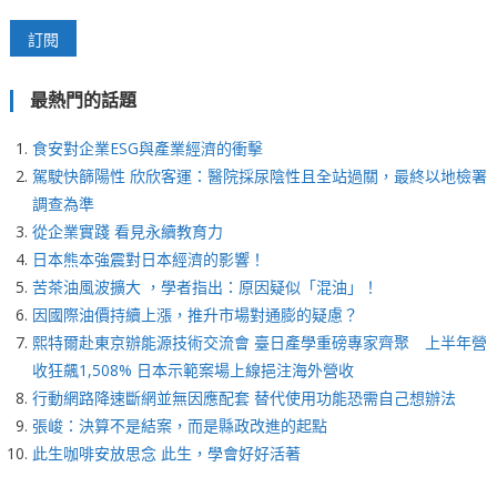
最熱門的話題
食安對企業ESG與產業經濟的衝擊
駕駛快篩陽性 欣欣客運：醫院採尿陰性且全站過關，最終以地檢署
調查為準
從企業實踐 看見永續教育力
日本熊本強震對日本經濟的影響！
苦茶油風波擴大 ，學者指出：原因疑似「混油」！
因國際油價持續上漲，推升市場對通膨的疑慮？
熙特爾赴東京辦能源技術交流會 臺日產學重磅專家齊聚 上半年營
收狂飆1,508% 日本示範案場上線挹注海外營收
行動網路降速斷網並無因應配套 替代使用功能恐需自己想辦法
張峻：決算不是結案，而是縣政改進的起點
此生咖啡安放思念 此生，學會好好活著