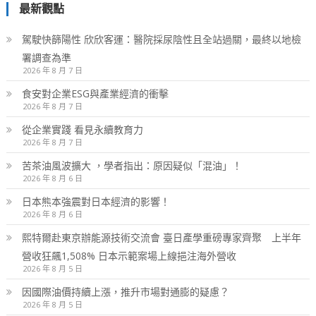
最新觀點
駕駛快篩陽性 欣欣客運：醫院採尿陰性且全站過關，最終以地檢
署調查為準
2026 年 8 月 7 日
食安對企業ESG與產業經濟的衝擊
2026 年 8 月 7 日
從企業實踐 看見永續教育力
2026 年 8 月 7 日
苦茶油風波擴大 ，學者指出：原因疑似「混油」！
2026 年 8 月 6 日
日本熊本強震對日本經濟的影響！
2026 年 8 月 6 日
熙特爾赴東京辦能源技術交流會 臺日產學重磅專家齊聚 上半年
營收狂飆1,508% 日本示範案場上線挹注海外營收
2026 年 8 月 5 日
因國際油價持續上漲，推升市場對通膨的疑慮？
2026 年 8 月 5 日