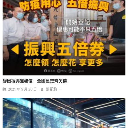
紓困振興靠舉債 全國民眾齊欠債
2021 年 9 月 30 日
張 凱鈞