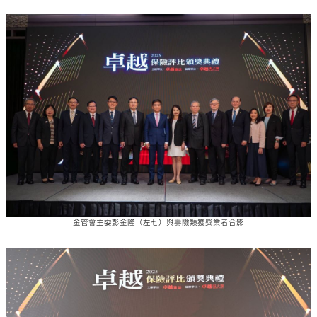
金管會主委彭金隆（左七）與壽險類獲獎業者合影