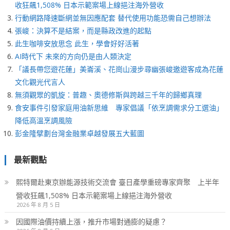
收狂飆1,508% 日本示範案場上線挹注海外營收
行動網路降速斷網並無因應配套 替代使用功能恐需自己想辦法
張峻：決算不是結案，而是縣政改進的起點
此生咖啡安放思念 此生，學會好好活著
AI時代下 未來的方向仍是由人類決定
「議長帶您遊花蓮」美崙溪、花崗山漫步尋幽張峻邀遊客成為花蓮
文化觀光代言人
無須觀眾的凱旋：普趣、奧德修斯與跨越三千年的歸鄉真理
食安事件引發家庭用油新思維 專家倡議「依烹調需求分工選油」
降低高溫烹調風險
彭金隆擘劃台灣金融業卓越發展五大藍圖
最新觀點
熙特爾赴東京辦能源技術交流會 臺日產學重磅專家齊聚 上半年
營收狂飆1,508% 日本示範案場上線挹注海外營收
2026 年 8 月 5 日
因國際油價持續上漲，推升市場對通膨的疑慮？