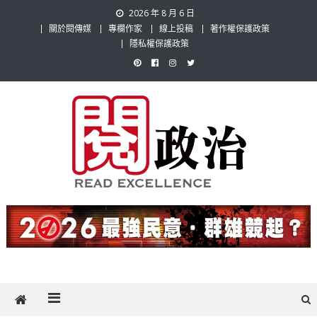
Skip
2026 年 8 月 6 日
to
關於閱傳媒
專欄作家
線上投稿
著作權保護政策
content
隱私權保護政策
閱政治 Read Gov News
任何事，談對的事；任何觀點，說出自己的觀點！政治不僅是全民話
題，也要專業評論，閱政治與多元的政治評論家與專欄作家邀稿合作，
讓讀者有最多元和專業的選擇。