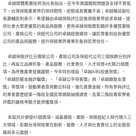
卓越媒體集團徐邦浩社長指出，在今年美國關稅問題及全球不景氣
下，台灣保險產業界仍保持靭性，逆勢成長實屬不易；卓越雜誌副社
長蕭輔民則表示，希望藉由卓越保險評比促進保險業界追求卓越，提
供社會大眾更優質的商品與服務，更用卓越保險獎彰顯許多優質壽險
公司、產險公司、保經代公司的卓越經營績效，讓民眾看到這些優質
公司的產品與服務，提升保險業界專業形象與民眾信任。
卓越保險評比分壽險公司、產險公司及保經代公司三個族群分別評
比，再設立品牌形象、產品服務、社會責任、人才培育4大類25個獎
項。為呼應產業發展趨勢，今年特別增設「卓越AI科技運用獎」、
「卓越防範金融詐騙獎」、「卓越公平待客獎」與「卓越銀髮友善
獎」等獎項，鼓勵業者善用數位科技，強化普惠金融。所有參與評比
的業者要歷經第一階段全國民眾網路抽樣調查，及第二階段專家學者
評鑑的嚴格考驗才能榮獲獎項。
本屆共計頒發65個獎項，涵蓋壽險、產險、保險經紀人與代理人三
大領域，彰顯台灣保險業在創新、服務、人才與社會責任上的全面發
展與多元面貌。