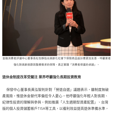
金融消費者評議中心董事長杜怡靜指出高齡化社會下保險商品設計應更加友善，呼籲業者
強化對高齡族群與醫療需求的保障，真正實踐「消費者保護的卓越」。
退休金制度改革受關注
業界呼籲強化長期投資教育
保發中心董事長黃泓智則針對「勞退自選」議題表示，雖制度無破
產風險，惟退休金替代率偏低令人憂心。他呼籲強化年輕人對長期、
紀律性投資的理解與參與，例如推廣「人生週期型資產配置」、台灣
版的個人投資儲蓄帳戶TISA等工具，以複利效益提高退休準備水準，