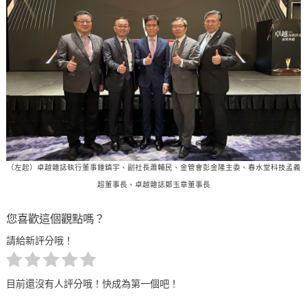
（左起）卓越雜誌執行董事鍾鎮宇、副社長蕭輔民、金管會彭金隆主委、春水堂科技孟義
超董事長、卓越雜誌鄭玉章董事長
您喜歡這個觀點嗎？
請給新評分哦！
目前還沒有人評分哦！快成為第一個吧！