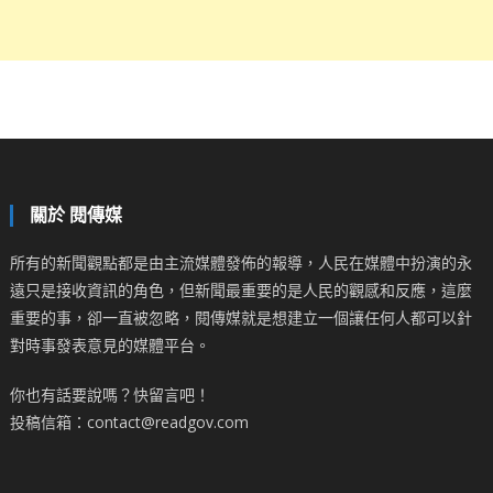
關於 閱傳媒
所有的新聞觀點都是由主流媒體發佈的報導，人民在媒體中扮演的永
遠只是接收資訊的角色，但新聞最重要的是人民的觀感和反應，這麼
重要的事，卻一直被忽略，閱傳媒就是想建立一個讓任何人都可以針
對時事發表意見的媒體平台。
你也有話要說嗎？快留言吧！
投稿信箱：contact@readgov.com