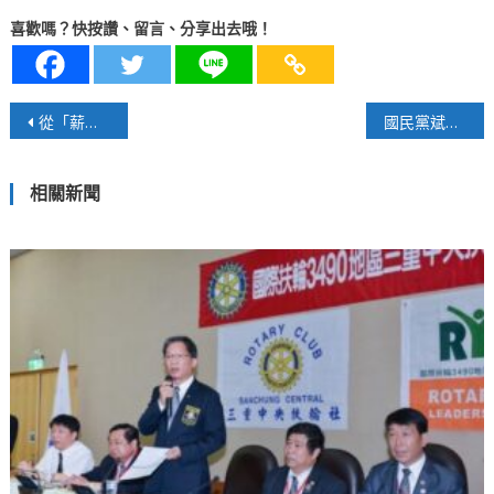
喜歡嗎？快按讚、留言、分享出去哦！
文
從「薪情平台」看如何財富小自由
國民黨斌麗之爭
章
相關新聞
導
覽