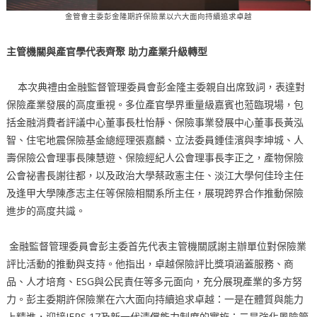
金管會主委彭金隆期許保險業以六大面向持續追求卓越
主管機關與產官學代表齊聚
助力產業升級轉型
本次典禮由金融監督管理委員會彭金隆主委親自出席致詞，表達對
保險產業發展的高度重視。多位產官學界重量級嘉賓也蒞臨現場，包
括金融消費者評議中心董事長杜怡靜、保險事業發展中心董事長黃泓
智、住宅地震保險基金總經理張嘉麟、立法委員鍾佳濱與李坤城、人
壽保險公會理事長陳慧遊、保險經紀人公會理事長李正之，產物保險
公會祕書長謝往都，以及政治大學蔡政憲主任、淡江大學何佳玲主任
及逢甲大學陳彥志主任等保險相關系所主任，展現跨界合作推動保險
進步的高度共識。
金融監督管理委員會彭主委首先代表主管機關感謝主辦單位對保險業
評比活動的推動與支持。他指出，卓越保險評比獎項涵蓋服務、商
品、人才培育、ESG與公民責任等多元面向，充分展現產業的多方努
力。彭主委期許保險業在六大面向持續追求卓越：一是在體質與能力
上精進，迎接IFRS 17及新一代清償能力制度的實施；二是強化風險管