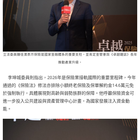
立法委員鍾佳濱表示保險是國家金融體系的重要支柱，並肯定金管會與《卓越雜誌》長年
推動產業升級。
李坤城委員則指出，2026年是保險業接軌國際的重要里程碑，今年
通過的《保險法》修法亦排除小額終老保險及保單解約金14.6萬元免
於強制執行，具體展現對高齡與弱勢族群的保障。他呼籲保險資金可
進一步投入公共建設與資產管理中心計畫，為國家發展注入資金動
能。