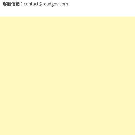
客服信箱：
contact@readgov.com