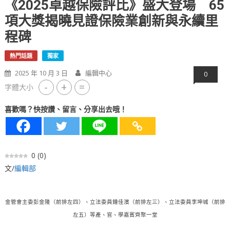
《2025卓越保險評比》盛大登場 65
項大獎揭曉見證保險業創新與永續里
程碑
熱門話題
獨家
2025 年 10 月 3 日
編輯中心
0
-
+
=
字體大小
喜歡嗎？快按讚、留言、分享出去哦！
0
(
0
)
文/
編輯部
金管會主委彭金隆（前排左四）、立法委員鍾佳濱（前排左三）、立法委員李坤城（前排
左五）等產、官、學嘉賓齊聚一堂