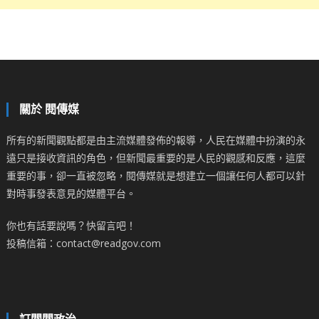
關於 閱傳媒
所有的新聞觀點都是由主流媒體發佈的報導，人民在媒體中扮演的永
遠只是接收資訊的角色，但新聞最重要的是人民的觀感和反應，這麼
重要的事，卻一直被忽略，閱傳媒就是想建立一個讓任何人都可以針
對時事發表意見的媒體平台。
你也有話要說嗎？快留言吧！
投稿信箱：contact@readgov.com