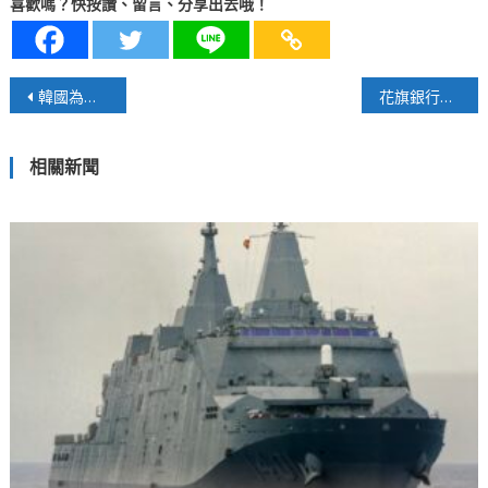
喜歡嗎？快按讚、留言、分享出去哦！
文
韓國為迎接AI時代全方位投資－2026年度預算編列達728兆韓元
花旗銀行深耕台灣逾六十年 協助企業拓展國際布局與永續發展
章
相關新聞
導
覽