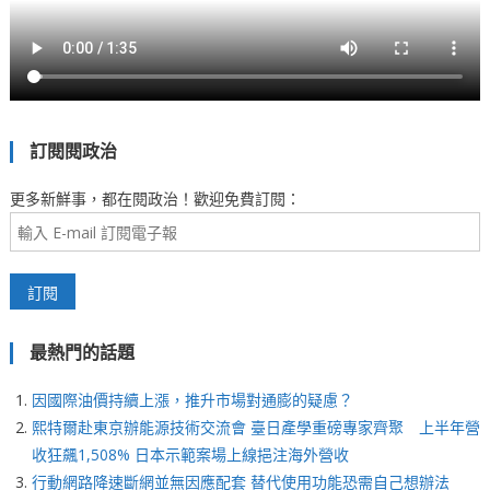
訂閱閱政治
更多新鮮事，都在閱政治！歡迎免費訂閱：
最熱門的話題
因國際油價持續上漲，推升市場對通膨的疑慮？
熙特爾赴東京辦能源技術交流會 臺日產學重磅專家齊聚 上半年營
收狂飆1,508% 日本示範案場上線挹注海外營收
行動網路降速斷網並無因應配套 替代使用功能恐需自己想辦法