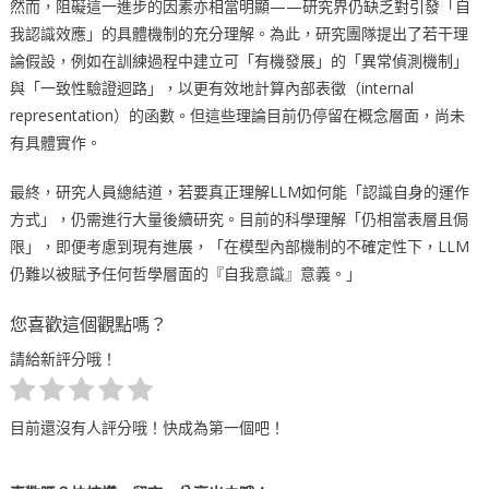
然而，阻礙這一進步的因素亦相當明顯——研究界仍缺乏對引發「自
我認識效應」的具體機制的充分理解。為此，研究團隊提出了若干理
論假設，例如在訓練過程中建立可「有機發展」的「異常偵測機制」
與「一致性驗證迴路」，以更有效地計算內部表徵（internal
representation）的函數。但這些理論目前仍停留在概念層面，尚未
有具體實作。
最終，研究人員總結道，若要真正理解LLM如何能「認識自身的運作
方式」，仍需進行大量後續研究。目前的科學理解「仍相當表層且侷
限」，即便考慮到現有進展，「在模型內部機制的不確定性下，LLM
仍難以被賦予任何哲學層面的『自我意識』意義。」
您喜歡這個觀點嗎？
請給新評分哦！
目前還沒有人評分哦！快成為第一個吧！