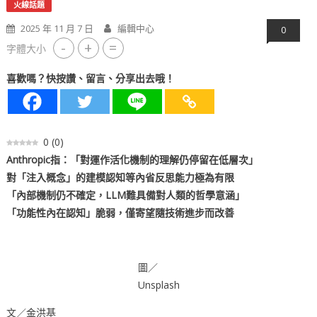
火線話題
2025 年 11 月 7 日
編輯中心
0
-
+
=
字體大小
喜歡嗎？快按讚、留言、分享出去哦！
0
(
0
)
Anthropic
指：「對運作活化機制的理解仍停留在低層次」
對「注入
概
念」的建模認知等內省反思能力極
為
有限
「內部機制仍不確定，LLM難具備對人類的哲學意涵」
「功能性內在認知」脆弱，僅寄望隨技術進步而改善
圖／
Unsplash
文／金洪基