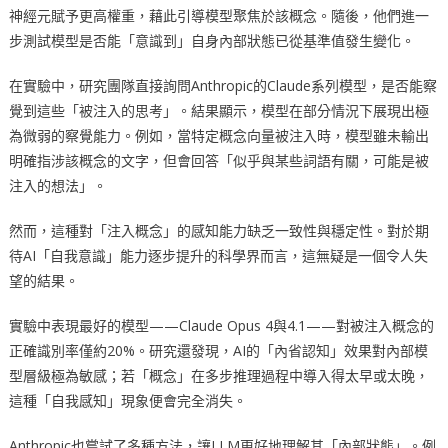
神經元賦予更高權重，藉此引導模型聚焦於該概念。隨後，他們進一
步測試模型是否能「意識到」自身內部狀態已從基準值發生變化。
在實驗中，研究團隊直接詢問Anthropic的Claude系列模型，是否能察
覺到這些「被注入的思考」。結果顯示，模型在部分情況下展現出極
為微弱的察覺能力。例如，當特定概念向量被注入時，模型雖未輸出
明確指涉該概念的文字，但會回答「似乎與某些詞語有關，可能是被
注入的想法」。
然而，這種對「注入概念」的感知能力缺乏一致性與穩定性。對於期
待AI「自我意識」能力逐步提升的科學界而言，這無疑是一個令人失
望的結果。
實驗中表現最好的模型——Claude Opus 4與4.1——對被注入概念的
正確識別率僅約20%。研究還發現，AI的「內省認知」效果對內部模
型層級極為敏感；若「概念」在多步推理過程中導入得太早或太晚，
這種「自我感知」現象便會完全消失。
Anthropic也嘗試了多種方法，讓LLM更好地理解其「內部狀態」。例