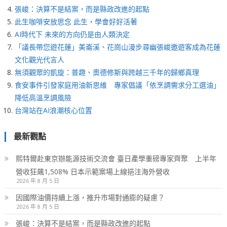
張峻：決算不是結案，而是縣政改進的起點
此生咖啡安放思念 此生，學會好好活著
AI時代下 未來的方向仍是由人類決定
「議長帶您遊花蓮」美崙溪、花崗山漫步尋幽張峻邀遊客成為花蓮
文化觀光代言人
無須觀眾的凱旋：普趣、奧德修斯與跨越三千年的歸鄉真理
食安事件引發家庭用油新思維 專家倡議「依烹調需求分工選油」
降低高溫烹調風險
台灣站在AI浪潮核心位置
最新觀點
熙特爾赴東京辦能源技術交流會 臺日產學重磅專家齊聚 上半年
營收狂飆1,508% 日本示範案場上線挹注海外營收
2026 年 8 月 5 日
因國際油價持續上漲，推升市場對通膨的疑慮？
2026 年 8 月 5 日
張峻：決算不是結案，而是縣政改進的起點