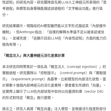
性認知」的研究內容。研究團隊首先將LLM人工神經元所表現的「思
考過程」與模型自身聲稱能描述該過程的「文字輸出功能」進行區
分。
研究結果顯示，現階段的AI模型雖然能以文字形式描述其「內部運作
機制」，但Anthropic指出：「這樣的解釋水準遠不足以被承認或信
任」，並補充道：「這顯示目前LLM在『內省性認知』方面的能力仍
極為有限。」
「
概
念注入」與大量神經元活化差異計算
本次研究同時聚焦於一項名為「概念注入（concept injection）」的
實驗過程。研究團隊以「控制提示」（control prompt）與「實驗提
示」（experiment prompt）為基準，比較模型的內部活化狀態。當
計算數十億個內部神經元的活化差異時，便會產生所謂的「向量」，
這實際上顯示了LLM在內部狀態中如何以向量資料庫（vector DB）
的形式對特定「概念」進行建模。
換言之，研究人員將「概念向量」注入模型，並根據活化程度對部分