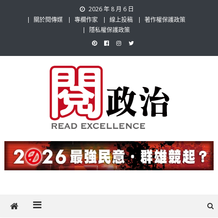
Skip
2026 年 8 月 6 日
to
關於閱傳媒
專欄作家
線上投稿
著作權保護政策
content
隱私權保護政策
閱政治 Read Gov News
任何事，談對的事；任何觀點，說出自己的觀點！政治不僅是全民話
題，也要專業評論，閱政治與多元的政治評論家與專欄作家邀稿合作，
讓讀者有最多元和專業的選擇。