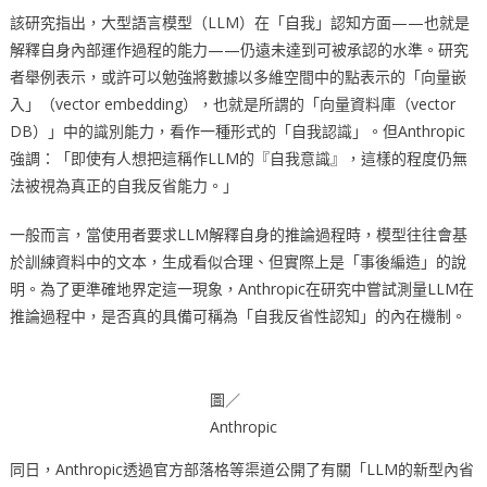
該研究指出，大型語言模型（LLM）在「自我」認知方面——也就是
解釋自身內部運作過程的能力——仍遠未達到可被承認的水準。研究
者舉例表示，或許可以勉強將數據以多維空間中的點表示的「向量嵌
入」（vector embedding），也就是所謂的「向量資料庫（vector
DB）」中的識別能力，看作一種形式的「自我認識」。但Anthropic
強調：「即使有人想把這稱作LLM的『自我意識』，這樣的程度仍無
法被視為真正的自我反省能力。」
一般而言，當使用者要求LLM解釋自身的推論過程時，模型往往會基
於訓練資料中的文本，生成看似合理、但實際上是「事後編造」的說
明。為了更準確地界定這一現象，Anthropic在研究中嘗試測量LLM在
推論過程中，是否真的具備可稱為「自我反省性認知」的內在機制。
圖／
Anthropic
同日，Anthropic透過官方部落格等渠道公開了有關「LLM的新型內省