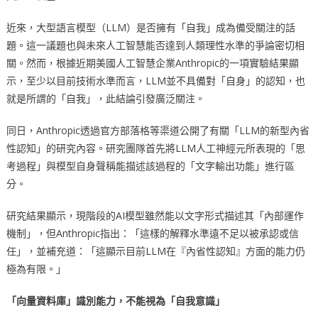
近來，大型語言模型（LLM）是否擁有「自我」成為備受關注的話
題。這一議題也與未來人工智慧能否達到人類理性水準的爭論密切相
關。然而，根據近期美國人工智慧企業Anthropic的一項實驗結果顯
示，至少以目前技術水準而言，LLM並不具備對「自身」的認知，也
就是所謂的「自我」，此結論引發廣泛關注。
同日，Anthropic透過官方部落格等渠道公開了有關「LLM的新型內省
性認知」的研究內容。研究團隊首先將LLM人工神經元所表現的「思
考過程」與模型自身聲稱能描述該過程的「文字輸出功能」進行區
分。
研究結果顯示，現階段的AI模型雖然能以文字形式描述其「內部運作
機制」，但Anthropic指出：「這樣的解釋水準遠不足以被承認或信
任」，並補充道：「這顯示目前LLM在『內省性認知』方面的能力仍
極為有限。」
「向量資料庫」識別能力，不能視
為
「自我意識」