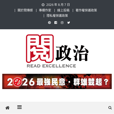
Skip
2026 年 8 月 7 日
to
關於閱傳媒
專欄作家
線上投稿
著作權保護政策
content
隱私權保護政策
閱政治 Read Gov News
任何事，談對的事；任何觀點，說出自己的觀點！政治不僅是全民話
題，也要專業評論，閱政治與多元的政治評論家與專欄作家邀稿合作，
讓讀者有最多元和專業的選擇。