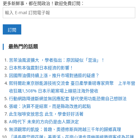
更多新鮮事，都在閱政治！歡迎免費訂閱：
最熱門的話題
苦茶油風波擴大 ，學者指出：原因疑似「混油」！
日本熊本強震對日本經濟的影響！
因國際油價持續上漲，推升市場對通膨的疑慮？
熙特爾赴東京辦能源技術交流會 臺日產學重磅專家齊聚 上半年營
收狂飆1,508% 日本示範案場上線挹注海外營收
行動網路降速斷網並無因應配套 替代使用功能恐需自己想辦法
張峻：決算不是結案，而是縣政改進的起點
此生咖啡安放思念 此生，學會好好活著
AI時代下 未來的方向仍是由人類決定
無須觀眾的凱旋：普趣、奧德修斯與跨越三千年的歸鄉真理
「議長帶您遊花蓮」美崙溪、花崗山漫步尋幽張峻邀遊客成為花蓮