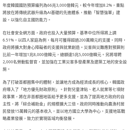
年度韓國國防預算編列為66兆3,000億韓元，較今年增加8.2%，重點
將放在將傳統武器升級為AI基礎的先進體系，推動「智慧強軍」建
設，以強化自主國防能力。
在社會安全網方面，政府也投入大量預算。基準中位所得將上調
6.51%，以四人家庭為例，每月可獲得超過200萬韓元的支援。同時，
政府將擴大對身心障礙者的支援與就業創造。災害與災難應對預算則
比前一年增加1兆8,000億韓元，總額達5兆5,000億韓元。另將增聘
2,000名勞動監督官，並加強在工業災害多發產業及建築工地的安全設
施。
為了打破首都圈集中的體制，並讓地方成為經濟成長的核心，韓國政
府導入了「地方優先財政原則」。針對兒童津貼、老人就業等七項財
政事業，將在非首都圈地區給予更多支援，並為了提高地方政府的自
主性，將「綜合補助金」的規模擴大三倍。政府同時推動向農漁村居
民發放15萬韓元的基本收入，並以地方國立大學為中心，支援地區戰
略產業發展，致力於實現區域均衡發展。