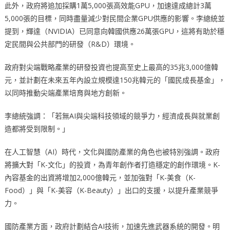
此外，政府將追加採購1萬5,000張高效能GPU，加速達成總計3萬
5,000張的目標，同時盡量減少對民間企業GPU供應的影響。李總統並
提到，輝達（NVIDIA）已同意向韓國供應26萬張GPU，這將有助於穩
定民間與公共部門的研發（R&D）環境。
政府對尖端戰略產業的研發投資也提高至史上最高的35兆3,000億韓
元，並計劃在未來五年內設立規模達150兆韓元的「國民成長基金」，
以同時推動尖端產業培育與地方創新。
李總統強調：「若無AI與尖端科技領域的競爭力，經濟成長與就業創
造都將受到限制。」
在人工智慧（AI）時代，文化與國防產業的角色也被特別強調。政府
將擴大對「K-文化」的投資，為青年創作者打造穩定的創作環境。K-
內容基金的出資將增加2,000億韓元，並加強對「K-美食（K-
Food）」與「K-美容（K-Beauty）」出口的支援，以提升產業競爭
力。
國防產業方面，政府計劃結合AI技術，加速先進武器系統的開發。明