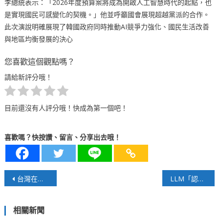
李總統表示：「2026年度預算案將成為開啟人工智慧時代的起點，也
是實現國民可感變化的契機。」他並呼籲國會展現超越黨派的合作。
此次演說明確展現了韓國政府同時推動AI競爭力強化、國民生活改善
與地區均衡發展的決心
您喜歡這個觀點嗎？
請給新評分哦！
目前還沒有人評分哦！快成為第一個吧！
喜歡嗎？快按讚、留言、分享出去哦！
文
台灣在創新科技產業的軟實力經濟
LLM「認識你自己」？…研究結論：「AI並不存在自我」
章
相關新聞
導