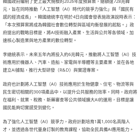
韓國政府編制了史上最大規模的2026年度預算案，總額達728兆韓
元，旨在同時推動「人工智慧（AI）時代的競爭力強化」與「國民有
感的經濟成長」。韓國總統李在明於4日向國會發表施政演說時表示：
「本次預算案將成為韓國社會數位轉型與區域均衡發展的起點。」政
府提出的戰略目標是，將AI技術融入產業、生活與公共等各領域，加
速核心製造業與地方產業的數位轉型。
李總統表示，未來五年內將投入約6兆韓元，推動將人工智慧（AI）技
術應用於機器人、汽車、造船、家電與半導體等主要產業，並在各地
建立AI據點，推行大型研發（R&D）與實證專案。
政府也計劃將人工智慧（AI）技術應用於生物健康、住宅、物流等與
民生密切相關的300項產品中，以提升公共服務的效率。同時，政府將
在福利、就業、稅務、新藥審查等公共領域擴大AI的運用，目標是讓
國民能夠切實感受到變化。
為了強化人工智慧（AI）競爭力，政府計劃培育1萬1,000名高階人
才，並透過各世代量身訂製的教育課程，協助全民具備AI應用能力。