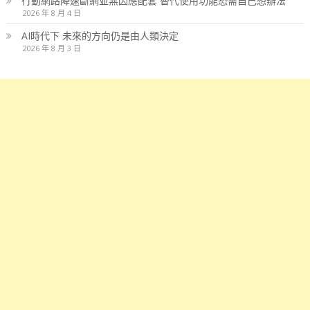
行動網路降速斷網並無因應配套 替代使用功能恐需自己想辦法
2026 年 8 月 4 日
AI時代下 未來的方向仍是由人類決定
2026 年 8 月 3 日