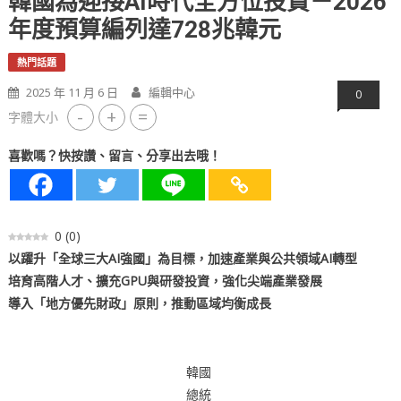
韓國為迎接AI時代全方位投資－2026
年度預算編列達728兆韓元
熱門話題
2025 年 11 月 6 日
編輯中心
0
-
+
=
字體大小
喜歡嗎？快按讚、留言、分享出去哦！
0
(
0
)
以躍升「全球三大AI
強
國」
為
目標，加速
產
業與公共領域
AI
轉型
培育高階人才、擴充GPU與
研
發投資，
強
化尖端
產
業發展
導入「地方優先財政」原則，推動區域均衡成長
韓國
總統