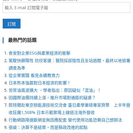
最熱門的話題
食安對企業ESG與產業經濟的衝擊
駕駛快篩陽性 欣欣客運：醫院採尿陰性且全站過關，最終以地檢署
調查為準
從企業實踐 看見永續教育力
日本熊本強震對日本經濟的影響！
苦茶油風波擴大 ，學者指出：原因疑似「混油」！
因國際油價持續上漲，推升市場對通膨的疑慮？
熙特爾赴東京辦能源技術交流會 臺日產學重磅專家齊聚 上半年營
收狂飆1,508% 日本示範案場上線挹注海外營收
行動網路降速斷網並無因應配套 替代使用功能恐需自己想辦法
張峻：決算不是結案，而是縣政改進的起點