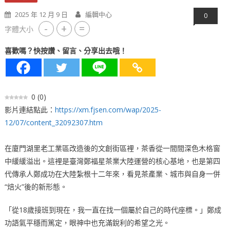
2025 年 12 月 9 日
編輯中心
0
-
+
=
字體大小
喜歡嗎？快按讚、留言、分享出去哦！
0
(
0
)
影片連結點此：
https://xm.fjsen.com/wap/2025-
12/07/content_32092307.htm
在廈門湖里老工業區改造後的文創街區裡，茶香從一間間深色木格窗
中緩緩溢出。這裡是臺灣鄭福星茶業大陸運營的核心基地，也是第四
代傳承人鄭成功在大陸紮根十二年來，看見茶產業、城市與自身一併
“焙火”後的新形態。
「從18歲接班到現在，我一直在找一個屬於自己的時代座標。」鄭成
功語氣平穩而篤定，眼神中也充滿銳利的希望之光。