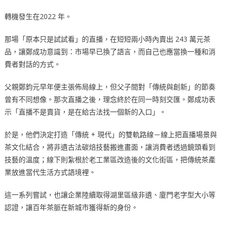
轉機發生在2022 年。
那場「原本只是試試看」的直播，在短短兩小時內賣出 243 萬元茶
品，讓鄭成功意識到：市場早已換了語言，而自己也應當換一種和消
費者對話的方式。
父親鄭鈞元早年便主張佈局線上，但父子間對「傳統與創新」的節奏
曾有不同想像。那次直播之後，理念終於在同一時刻交匯。鄭成功表
示「直播不是賣貨，是在給古法找一個新的入口」。
於是，他們決定打造「傳統 + 現代」的雙軌路線－線上把直播場景與
茶文化結合，將非遺古法碳焙技藝搬進畫面，讓消費者透過鏡頭看到
技藝的溫度；線下則紮根於老工業區改造後的文化街區，把傳統茶產
業放進當代生活方式語境裡。
這一系列嘗試，也讓企業陸續取得湖里區級非遺、廈門老字型大小等
認證，讓百年茶脈在新城市獲得新的身份。