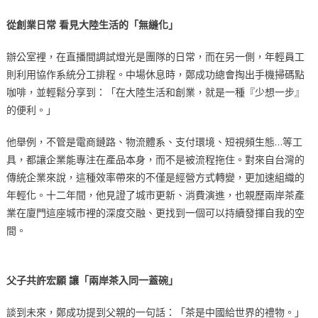
從創業日常 看見大陸生活的「無縫化」
辦公室裡，在直播間調試燈光是團隊的日常，而在另一側，年輕員工
則利用協作系統分工排程。中場休息時，鄭成功總會掏出手機掃碼點
咖啡，並輕鬆分享到：「在大陸生活和創業，就是一種『少想一步』
的便利。」
他舉例，不管是電商鏈路、物流體系、支付環境、短視頻生態…等工
具，都讓企業能專注在產品本身，而不是被流程拖住。對來自台灣的
傳統企業來說，這種效率帶來的不僅是經營方式轉變，更加速組織的
年輕化。十二年間，他見證了城市更新、消費演進，也親歷兩岸茶產
業在廈門這座城市裡的深度交融、更找到一個可以持續發揮自我的空
間。
父子共許宏願 讓「兩岸茶入同一蓋碗」
談到未來，鄭成功提到父親的一句話：「茶是中國給世界的禮物。」