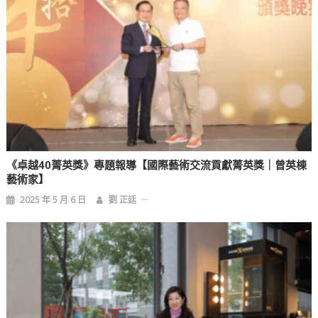
《卓越40菁英獎》專題報導【國際藝術交流貢獻菁英獎｜曾英棟
藝術家】
2025 年 5 月 6 日
劉 正廷