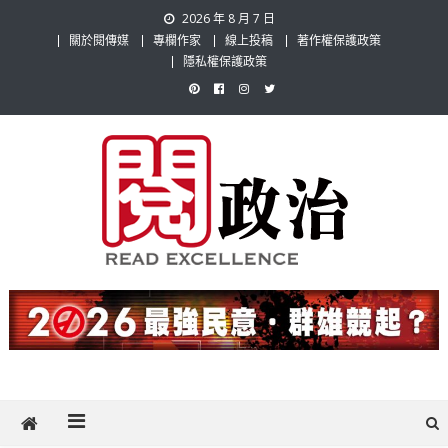
Skip
2026 年 8 月 7 日
to
關於閱傳媒
專欄作家
線上投稿
著作權保護政策
content
隱私權保護政策
閱政治 Read Gov News
任何事，談對的事；任何觀點，說出自己的觀點！政治不僅是全民話
題，也要專業評論，閱政治與多元的政治評論家與專欄作家邀稿合作，
讓讀者有最多元和專業的選擇。