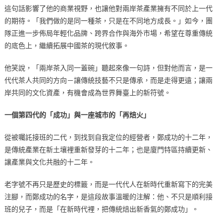
這句話影響了他的商業視野，也讓他對兩岸茶產業擁有不同於上一代
的期待。「我們做的是同一種茶，只是在不同地方成長。」如今，團
隊正進一步佈局年輕化品牌、跨界合作與海外市場，希望在尊重傳統
的底色上，繼續拓展中國茶的現代敘事。
他笑說，「兩岸茶入同一蓋碗」聽起來像一句詩，但對他而言，是一
代代茶人共同的方向－讓傳統技藝不只是傳承，而是走得更遠；讓兩
岸共同的文化資產，有機會成為世界舞臺上的新符號。
一個第四代的「成功」與一座城市的「再焙火」
從被囑託接班的二代，到找到自我定位的經營者，鄭成功的十二年，
是傳統產業在新土壤裡重新發芽的十二年；也是廈門特區持續更新、
讓產業與文化共融的十二年。
老字號不再只是歷史的標籤，而是一代代人在新時代重新寫下的完美
注腳，而鄭成功的名字，是這段故事溫暖的注解：他、不只是順利接
班的兒子，而是「在新時代裡，把傳統焙出新香氣的鄭成功」。