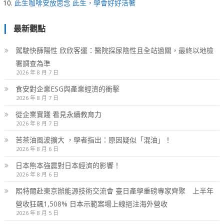
此生咖啡安放思念 此生，學會好好活著
最新觀點
駕駛快篩陽性 欣欣客運：醫院採尿陰性且全站過關，最終以地檢
署調查為準
2026 年 8 月 7 日
食安對企業ESG與產業經濟的衝擊
2026 年 8 月 7 日
從企業實踐 看見永續教育力
2026 年 8 月 7 日
苦茶油風波擴大 ，學者指出：原因疑似「混油」！
2026 年 8 月 6 日
日本熊本強震對日本經濟的影響！
2026 年 8 月 6 日
熙特爾赴東京辦能源技術交流會 臺日產學重磅專家齊聚 上半年
營收狂飆1,508% 日本示範案場上線挹注海外營收
2026 年 8 月 5 日