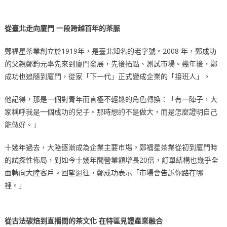
從臺北走向廈門 一段跨越百年的茶脈
鄭福星茶業創立於1919年，是臺北知名的老字號。2008 年，鄭成功
的父親鄭鈞元率先來到廈門發展，先後拓點、測試市場。幾年後，鄭
成功也追隨到廈門，從家「下一代」正式變成企業的「接班人」。
他記得，那是一個對青年而言極不輕鬆的角色轉換：「有一陣子，大
家稱呼我是一個成功的兒子。那時想的不是做大，而是怎麼證明自己
能做好。」
十幾年過去，大陸逐漸成為企業主要市場。鄭福星茶業從初到廈門時
的試探性佈局，到如今十幾年間營業額增長20倍，訂單結構也幾乎全
面轉向大陸客戶。回望過往，鄭成功表示「市場會告訴你路在哪
裡。」
從古法碳焙到直播間的茶文化 在特區見證產業融合