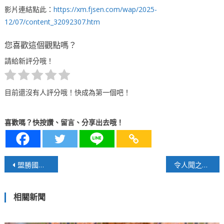
影片連結點此：
https://xm.fjsen.com/wap/2025-
12/07/content_32092307.htm
您喜歡這個觀點嗎？
請給新評分哦！
目前還沒有人評分哦！快成為第一個吧！
喜歡嗎？快按讚、留言、分享出去哦！
文
盟勝國際聯網以尖端生技 共築「公益即品牌」直銷新生態
令人聞之色變的胰臟癌 該如何檢測及預防？
章
相關新聞
導
覽