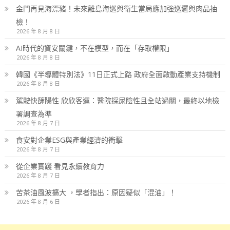
金門再見海漂豬！未來離島海巡與衛生當局應加強巡邏與肉品抽
檢！
2026 年 8 月 8 日
AI時代的資安關鍵，不在模型，而在「存取權限」
2026 年 8 月 8 日
韓國《半導體特別法》11日正式上路 政府全面啟動產業支持機制
2026 年 8 月 8 日
駕駛快篩陽性 欣欣客運：醫院採尿陰性且全站過關，最終以地檢
署調查為準
2026 年 8 月 7 日
食安對企業ESG與產業經濟的衝擊
2026 年 8 月 7 日
從企業實踐 看見永續教育力
2026 年 8 月 7 日
苦茶油風波擴大 ，學者指出：原因疑似「混油」！
2026 年 8 月 6 日