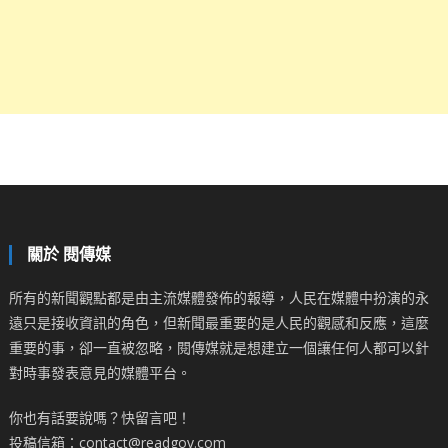
關於 閱傳媒
所有的新聞觀點都是由主流媒體發佈的報導，人民在媒體中扮演的永
遠只是接收資訊的角色，但新聞最重要的是人民的觀感和反應，這麼
重要的事，卻一直被忽略，閱傳媒就是想建立一個讓任何人都可以針
對時事發表意見的媒體平台。
你也有話要說嗎？快留言吧！
投稿信箱：contact@readgov.com