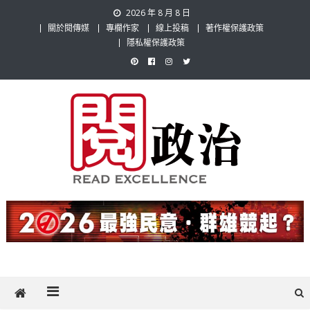
Skip
2026 年 8 月 8 日
to
關於閱傳媒
專欄作家
線上投稿
著作權保護政策
content
隱私權保護政策
閱政治 Read Gov News
任何事，談對的事；任何觀點，說出自己的觀點！政治不僅是全民話
題，也要專業評論，閱政治與多元的政治評論家與專欄作家邀稿合作，
讓讀者有最多元和專業的選擇。