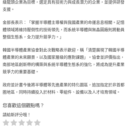
級龍頭企業為目標，選定具有技術力與成長潛力的企業，並提供研發
支援。
金部長表示：「掌握半導體主導權與我國產業的命運息息相關。記憶
體領域將維持壓倒性的技術領先，而系統半導體與無晶圓廠則將動員
整個生態系，全力提升競爭力。」
韓國半導體產業協會對此次戰略表示歡迎，稱「清楚展現了韓國半導
體產業的未來願景，以及國家層級的應對課題」。協會並評價指出，
南部地區創新帶的構築與系統半導體生態系的強化，將成為提升產業
競爭力的重要基礎。
政府並計畫今後將半導體等先進產業的特化園區，追加指定於非首都
圈地區，同時持續投入於材料、零組件、設備以及人才培育領域。
您喜歡這個觀點嗎？
請給新評分哦！