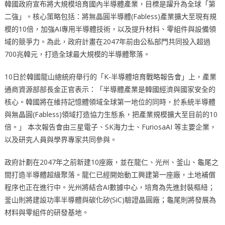
韓國政府宣布將大規模培育國內半導體產業，目標是躍升為全球「第
二強」。核心策略包括：將無晶圓半導體(Fabless)產業擴大至現有規
模的10倍，加強AI專用半導體技術，以及提升材料、零組件與設備領
域的競爭力。為此，政府計畫在2047年前由公私部門共同投入超過
700兆韓元，打造全球最大規模的半導體聚落。
10日於韓國龍山總統府舉行的「K-半導體培育戰略報告會」上，產業
通商資源部部長金正官表示：「半導體產業是韓國經濟與國家安全的
核心。韓國將在維持記憶體領域全球第一地位的同時，於系統半導體
與無晶圓(Fabless)領域打造協力生態系，把產業規模擴大至目前的10
倍。」 本次報告會由三星電子、SK海力士、FuriosaAI 等主要企業，
以及研究人員與學界專家共同參與。
政府計劃在2047年之前新建10座廠，並在龍仁、光州、釜山、龜尾之
間打造半導體超級聚落。龍仁已經開始動工興建第一座廠，土地補償
程序也正在進行中。光州將結合AI數據中心，培育為先進封裝樞紐；
釜山則將建設功率半導體與碳化矽(SiC)驗證晶圓廠；龜尾則將發展為
材料與零組件的研發基地。