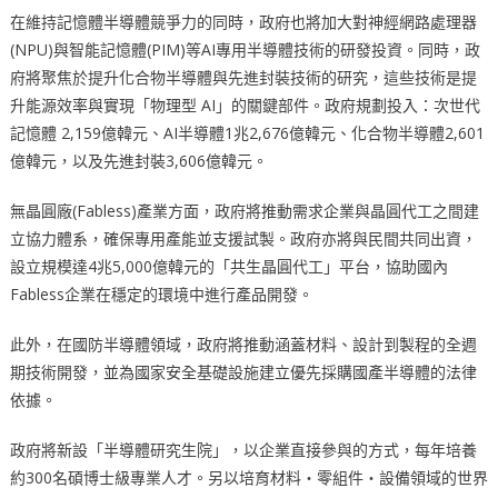
在維持記憶體半導體競爭力的同時，政府也將加大對神經網路處理器
(NPU)與智能記憶體(PIM)等AI專用半導體技術的研發投資。同時，政
府將聚焦於提升化合物半導體與先進封裝技術的研究，這些技術是提
升能源效率與實現「物理型 AI」的關鍵部件。政府規劃投入：次世代
記憶體 2,159億韓元、AI半導體1兆2,676億韓元、化合物半導體2,601
億韓元，以及先進封裝3,606億韓元。
無晶圓廠(Fabless)產業方面，政府將推動需求企業與晶圓代工之間建
立協力體系，確保專用產能並支援試製。政府亦將與民間共同出資，
設立規模達4兆5,000億韓元的「共生晶圓代工」平台，協助國內
Fabless企業在穩定的環境中進行產品開發。
此外，在國防半導體領域，政府將推動涵蓋材料、設計到製程的全週
期技術開發，並為國家安全基礎設施建立優先採購國產半導體的法律
依據。
政府將新設「半導體研究生院」，以企業直接參與的方式，每年培養
約300名碩博士級專業人才。另以培育材料・零組件・設備領域的世界