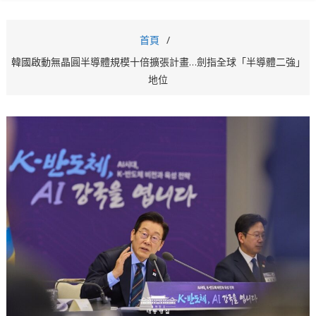
首頁
韓國啟動無晶圓半導體規模十倍擴張計畫…劍指全球「半導體二強」
地位