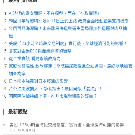
最熱門的話題
AI時代的資安關鍵，不在模型，而在「存取權限」
韓國《半導體特別法》11日正式上路 政府全面啟動產業支持機制
金門再見海漂豬！未來離島海巡與衛生當局應加強巡邏與肉品抽
檢！
美股「23小時全時段交易制度」實行後，全球經濟可能的影響！
食安對企業ESG與產業經濟的衝擊
從企業實踐 看見永續教育力
駕駛快篩陽性 欣欣客運：醫院採尿陰性且全站過關，最終以地檢署
調查為準
日本熊本強震對日本經濟的影響！
苦茶油風波擴大 ，學者指出：原因疑似「混油」！
因國際油價持續上漲，推升市場對通膨的疑慮？
最新觀點
美股「23小時全時段交易制度」實行後，全球經濟可能的影響！
2026 年 8 月 8 日