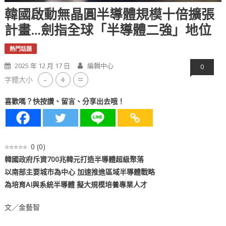
韓國啟動無晶圓半導體規模十倍擴張
計畫…劍指全球「半導體二強」地位
熱門話題
2025 年 12 月 17 日
編輯中心
0
-
+
=
字體大小
喜歡嗎？快按讚、留言、分享出去哦！
0
(
0
)
韓國政府斥資700兆韓元打造半導體超級聚落
以南部主要城市為中心 加速推進區域半導體戰略
為培育AI與系統半導體 擬大規模培養專業人才
文／金藝智