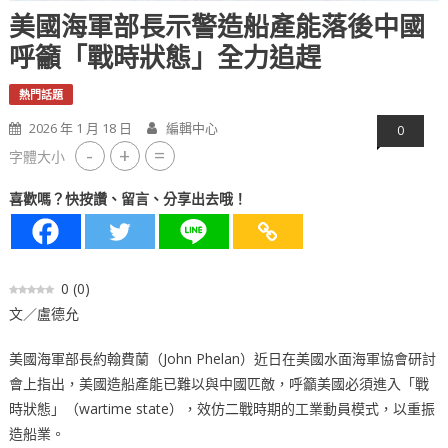
美國海軍部長示警造船產能落後中國
呼籲「戰時狀態」全力追趕
熱門話題
2026 年 1 月 18 日
編輯中心
0
-
+
=
字體大小
喜歡嗎？快按讚、留言、分享出去哦！
0
(
0
)
文／盧德允
美國海軍部長約翰費蘭（John Phelan）近日在美國水面海軍協會研討
會上指出，美國造船產能已難以與中國匹敵，呼籲美國必須進入「戰
時狀態」（wartime state），效仿二戰時期的工業動員模式，以重振
造船業。