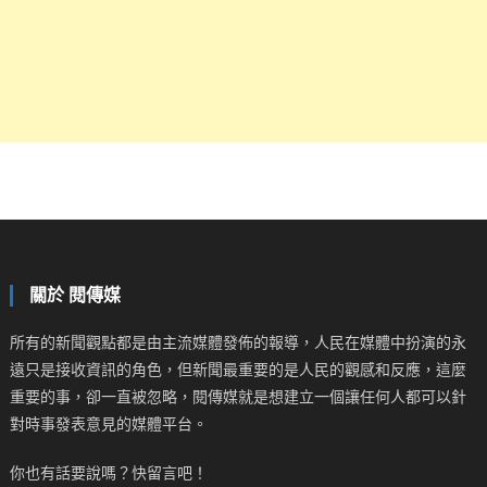
關於 閱傳媒
所有的新聞觀點都是由主流媒體發佈的報導，人民在媒體中扮演的永
遠只是接收資訊的角色，但新聞最重要的是人民的觀感和反應，這麼
重要的事，卻一直被忽略，閱傳媒就是想建立一個讓任何人都可以針
對時事發表意見的媒體平台。
你也有話要說嗎？快留言吧！