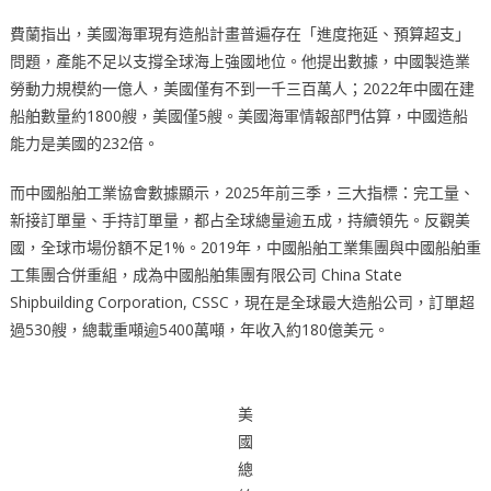
費蘭指出，美國海軍現有造船計畫普遍存在「進度拖延、預算超支」
問題，產能不足以支撐全球海上強國地位。他提出數據，中國製造業
勞動力規模約一億人，美國僅有不到一千三百萬人；2022年中國在建
船舶數量約1800艘，美國僅5艘。美國海軍情報部門估算，中國造船
能力是美國的232倍。
而中國船舶工業協會數據顯示，2025年前三季，三大指標：完工量、
新接訂單量、手持訂單量，都占全球總量逾五成，持續領先。反觀美
國，全球市場份額不足1%。2019年，中國船舶工業集團與中國船舶重
工集團合併重組，成為中國船舶集團有限公司 China State
Shipbuilding Corporation, CSSC，現在是全球最大造船公司，訂單超
過530艘，總載重噸逾5400萬噸，年收入約180億美元。
美
國
總