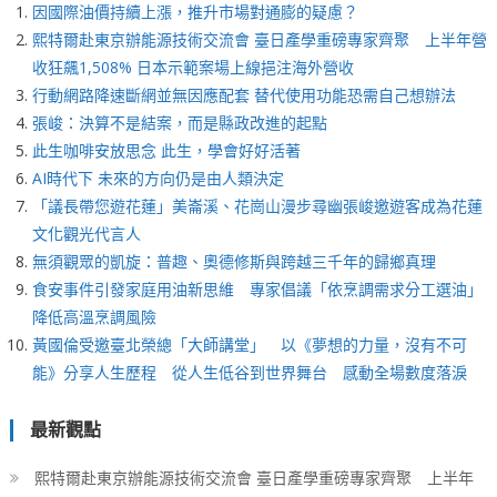
因國際油價持續上漲，推升市場對通膨的疑慮？
熙特爾赴東京辦能源技術交流會 臺日產學重磅專家齊聚 上半年營
收狂飆1,508% 日本示範案場上線挹注海外營收
行動網路降速斷網並無因應配套 替代使用功能恐需自己想辦法
張峻：決算不是結案，而是縣政改進的起點
此生咖啡安放思念 此生，學會好好活著
AI時代下 未來的方向仍是由人類決定
「議長帶您遊花蓮」美崙溪、花崗山漫步尋幽張峻邀遊客成為花蓮
文化觀光代言人
無須觀眾的凱旋：普趣、奧德修斯與跨越三千年的歸鄉真理
食安事件引發家庭用油新思維 專家倡議「依烹調需求分工選油」
降低高溫烹調風險
黃國倫受邀臺北榮總「大師講堂」 以《夢想的力量，沒有不可
能》分享人生歷程 從人生低谷到世界舞台 感動全場數度落淚
最新觀點
熙特爾赴東京辦能源技術交流會 臺日產學重磅專家齊聚 上半年