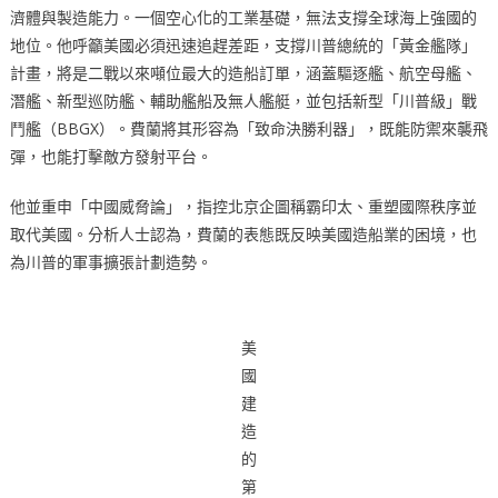
濟體與製造能力。一個空心化的工業基礎，無法支撐全球海上強國的
地位。他呼籲美國必須迅速追趕差距，支撐川普總統的「黃金艦隊」
計畫，將是二戰以來噸位最大的造船訂單，涵蓋驅逐艦、航空母艦、
潛艦、新型巡防艦、輔助艦船及無人艦艇，並包括新型「川普級」戰
鬥艦（BBGX）。費蘭將其形容為「致命決勝利器」，既能防禦來襲飛
彈，也能打擊敵方發射平台。
他並重申「中國威脅論」，指控北京企圖稱霸印太、重塑國際秩序並
取代美國。分析人士認為，費蘭的表態既反映美國造船業的困境，也
為川普的軍事擴張計劃造勢。
美
國
建
造
的
第