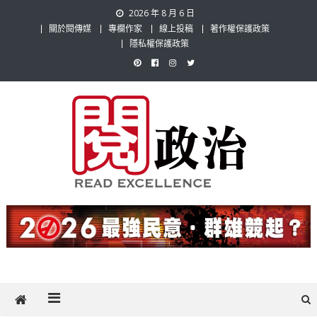
Skip
2026 年 8 月 6 日
to
關於閱傳媒
專欄作家
線上投稿
著作權保護政策
content
隱私權保護政策
閱政治 Read Gov News
任何事，談對的事；任何觀點，說出自己的觀點！政治不僅是全民話
題，也要專業評論，閱政治與多元的政治評論家與專欄作家邀稿合作，
讓讀者有最多元和專業的選擇。