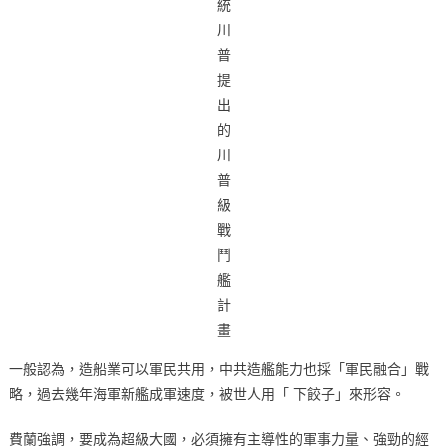
統
川
普
提
出
的
川
普
級
戰
鬥
艦
計
畫
一般認為，造船業可以軍民共用，中共造艦能力也採「軍民融合」戰
略，過去幾年海軍新艦成軍速度，被世人用「 下餃子」來形容。
費蘭強調，要成為超級大國，必須擁有主導性的軍事力量、強勁的經