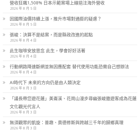
營收狂飆1,508% 日本示範案場上線挹注海外營收
2026 年 8 月 5 日
因國際油價持續上漲，推升市場對通膨的疑慮？
2026 年 8 月 5 日
張峻：決算不是結案，而是縣政改進的起點
2026 年 8 月 4 日
此生咖啡安放思念 此生，學會好好活著
2026 年 8 月 4 日
行動網路降速斷網並無因應配套 替代使用功能恐需自己想辦法
2026 年 8 月 4 日
AI時代下 未來的方向仍是由人類決定
2026 年 8 月 3 日
「議長帶您遊花蓮」美崙溪、花崗山漫步尋幽張峻邀遊客成為花蓮
文化觀光代言人
2026 年 8 月 3 日
無須觀眾的凱旋：普趣、奧德修斯與跨越三千年的歸鄉真理
2026 年 8 月 3 日