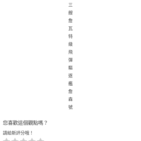
三
艘
詹
瓦
特
級
飛
彈
驅
逐
艦
詹
森
號
您喜歡這個觀點嗎？
請給新評分哦！