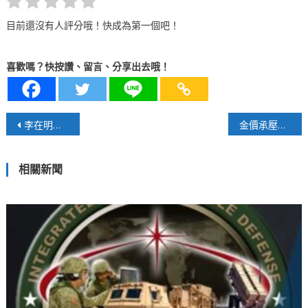
目前還沒有人評分哦！快成為第一個吧！
喜歡嗎？快按讚、留言、分享出去哦！
文
李在明總統訪日圓滿落幕 韓日關係邁向務實合作新階段
金價承壓走跌或上漲之分析
章
相關新聞
導
覽