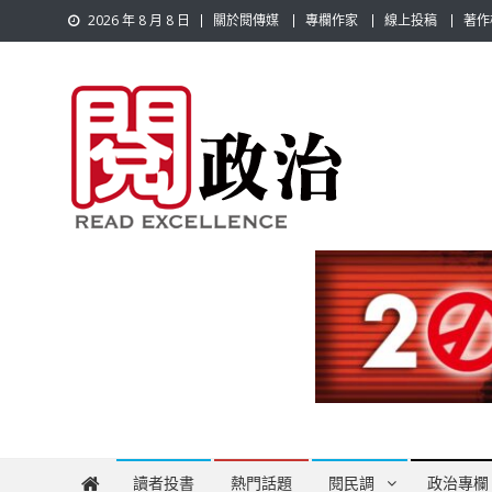
Skip
2026 年 8 月 8 日
關於閱傳媒
專欄作家
線上投稿
著作
to
content
閱政治 Read Gov News
任何事，談對的事；任何觀點，說出自己的觀點！政治不僅是
讀者投書
熱門話題
閱民調
政治專欄