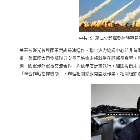
中共191箱式火箭彈發射時亟
美軍被曝光參與國軍戰訓操演運作，聯合火力協調中心並非首
推，美軍印太司令部聯五次長巴格倫少將就坐在顧部長身旁，
調，國軍涉外軍事交流合作，均依年度計畫執行，細節援例未
「聯合作戰指揮機制」，辦理相關編組開設及作業，相關細節