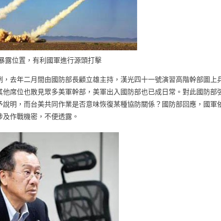
易暴露位置，有利國軍進行源頭打擊
例，去年二月間由國防部長顧立雄主持，漢光四十一號演習高階幹部圖上
其他席位也散見眾多美軍幹部，美軍出入國防部也已成日常。對此國防部
予說明，而台美共同作業是否意味恢復某種協防關係？國防部回應，國軍
涉及作戰機密，不便透露。