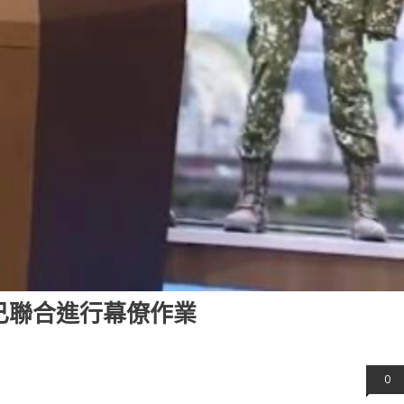
已聯合進行幕僚作業
0