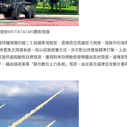
射M57/ATACMS戰術飛彈
屬特種飛彈的雄二Ｅ與雄隼增程型、雲峰高空高速巡弋飛彈、接裝中的海
接裝岸置魚叉飛彈系統，如以前進部署方式，亦可對沿岸實施精準打擊。上述
星提供遠程動態目標情資，獲得對岸目標動態便需籍由其他管道。據專家
下，藉由接收美軍「聯合數位火力系統」情資，由台美合議律定攻擊計畫