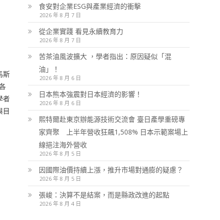
食安對企業ESG與產業經濟的衝擊
2026 年 8 月 7 日
從企業實踐 看見永續教育力
2026 年 8 月 7 日
苦茶油風波擴大 ，學者指出：原因疑似「混
油」！
馬斯
2026 年 8 月 6 日
各
日本熊本強震對日本經濟的影響！
學者
2026 年 8 月 6 日
與目
熙特爾赴東京辦能源技術交流會 臺日產學重磅專
家齊聚 上半年營收狂飆1,508% 日本示範案場上
線挹注海外營收
2026 年 8 月 5 日
因國際油價持續上漲，推升市場對通膨的疑慮？
2026 年 8 月 5 日
張峻：決算不是結案，而是縣政改進的起點
2026 年 8 月 4 日