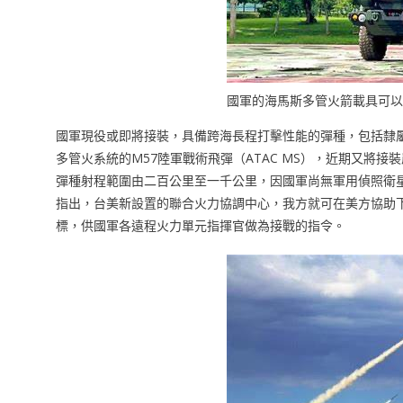
國軍的海馬斯多管火箭載具可以發
國軍現役或即將接裝，具備跨海長程打擊性能的彈種，包括隸
多管火系統的M57陸軍戰術飛彈（ATAC MS），近期又將
彈種射程範圍由二百公里至一千公里，因國軍尚無軍用偵照衛
指出，台美新設置的聯合火力協調中心，我方就可在美方協助
標，供國軍各遠程火力單元指揮官做為接戰的指令。