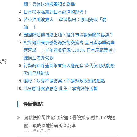
關，最終以地檢署調查為準
日本熊本強震對日本經濟的影響！
苦茶油風波擴大 ，學者指出：原因疑似「混
油」！
因國際油價持續上漲，推升市場對通膨的疑慮？
熙特爾赴東京辦能源技術交流會 臺日產學重磅專
家齊聚 上半年營收狂飆1,508% 日本示範案場上
線挹注海外營收
及戰
行動網路降速斷網並無因應配套 替代使用功能恐
需自己想辦法
張峻：決算不是結案，而是縣政改進的起點
此生咖啡安放思念 此生，學會好好活著
最新觀點
駕駛快篩陽性 欣欣客運：醫院採尿陰性且全站過
關，最終以地檢署調查為準
2026 年 8 月 7 日