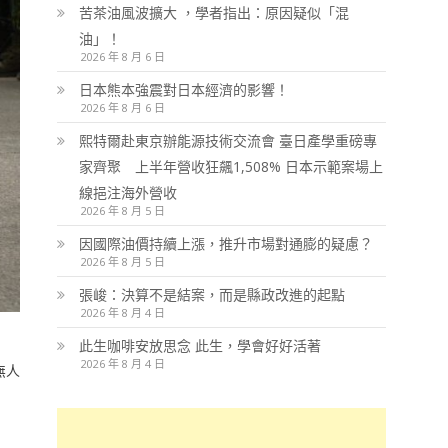
苦茶油風波擴大 ，學者指出：原因疑似「混
油」！
2026 年 8 月 6 日
日本熊本強震對日本經濟的影響！
2026 年 8 月 6 日
熙特爾赴東京辦能源技術交流會 臺日產學重磅專
家齊聚 上半年營收狂飆1,508% 日本示範案場上
線挹注海外營收
2026 年 8 月 5 日
因國際油價持續上漲，推升市場對通膨的疑慮？
2026 年 8 月 5 日
張峻：決算不是結案，而是縣政改進的起點
2026 年 8 月 4 日
此生咖啡安放思念 此生，學會好好活著
2026 年 8 月 4 日
無人