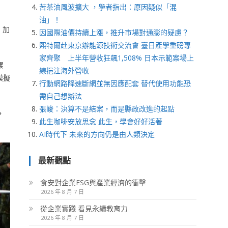
苦茶油風波擴大 ，學者指出：原因疑似「混
油」！
，加
因國際油價持續上漲，推升市場對通膨的疑慮？
熙特爾赴東京辦能源技術交流會 臺日產學重磅專
家齊聚 上半年營收狂飆1,508% 日本示範案場上
累
線挹注海外營收
模擬
行動網路降速斷網並無因應配套 替代使用功能恐
需自己想辦法
張峻：決算不是結案，而是縣政改進的起點
，
此生咖啡安放思念 此生，學會好好活著
AI時代下 未來的方向仍是由人類決定
最新觀點
食安對企業ESG與產業經濟的衝擊
2026 年 8 月 7 日
從企業實踐 看見永續教育力
2026 年 8 月 7 日