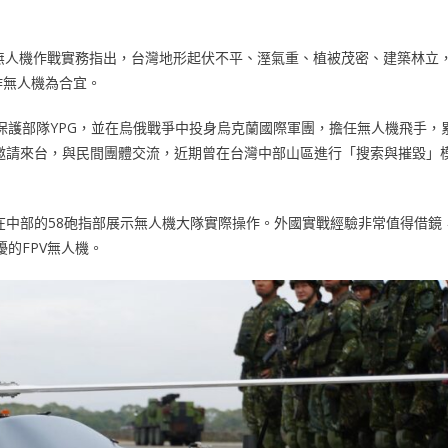
來台交流無人機作戰實務指出，台灣地形起伏不平、溼氣重、植被茂密、建築林立
作無人機為合宜。
人民保護部隊YPG，並在烏俄戰爭中投身烏克蘭國際軍團，擔任無人機飛手，
邀請來台，與民間團體交流，近期曾在台灣中部山區進行「搜索與摧毀」
在中部的58砲指部展示無人機大隊實際操作。外國實戰經驗非常值得借鏡
擾的FPV無人機。