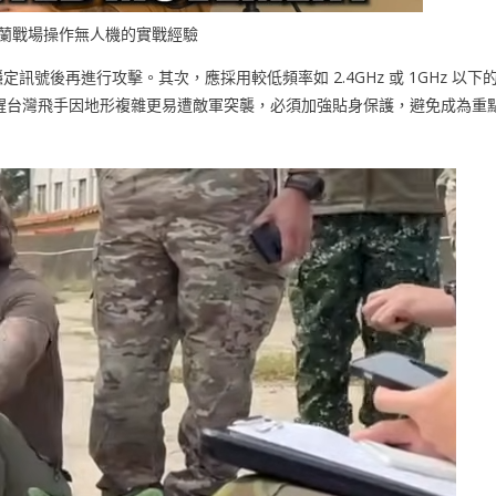
 有烏克蘭戰場操作無人機的實戰經驗
穩定訊號後再進行攻擊。其次，應採用較低頻率如 2.4GHz 或 1GHz 以下
醒台灣飛手因地形複雜更易遭敵軍突襲，必須加強貼身保護，避免成為重