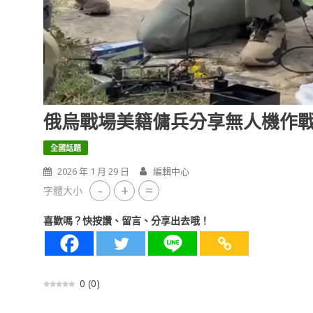
俄烏戰場美籍傭兵分享無人機作
全國話題
2026 年 1 月 29 日
編輯中心
-
+
=
字體大小
喜歡嗎？快按讚、留言、分享出去哦！
0
(
0
)