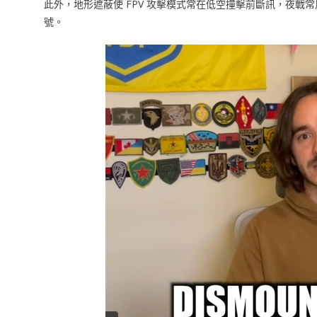
此外，地形遮蔽使 FPV 攻擊模式常在低空撞擊前斷訊，夜
號。