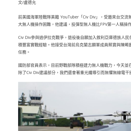
文/盧德允
前美國海軍陸戰隊美籍 YouTuber「Civ Div」，受邀
大無人機操作困難，他建議，投彈型無人機比FPV第一人稱操
Civ Div參與過伊拉克戰爭，退役後自願加入敘利亞庫德族
積豐富實戰經驗。他接受台灣前烏克蘭志願軍成員蔡寶與陳晞
任務。
國防部官員表示，目前野戰部隊積極建力無人機戰力，今天並
除了Civ Div建議部分，我們還會著重光纖導引而無懼無線電干