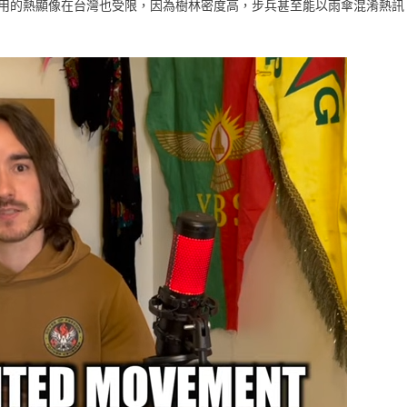
戰常用的熱顯像在台灣也受限，因為樹林密度高，步兵甚至能以雨傘混淆熱訊