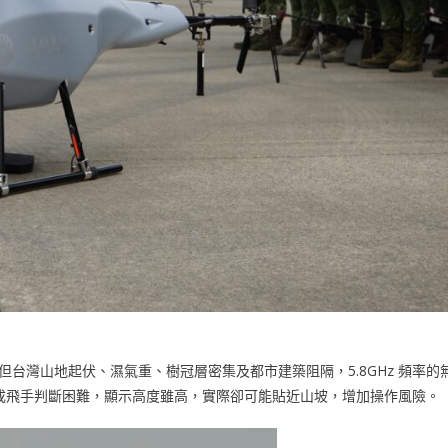
，但台灣山地起伏、濕氣重、樹冠層密集及都市建築阻隔，5.8GHz 頻率的
成飛手判斷困難，顯示高度雖高，實際卻可能貼近山坡，增加操作風險。