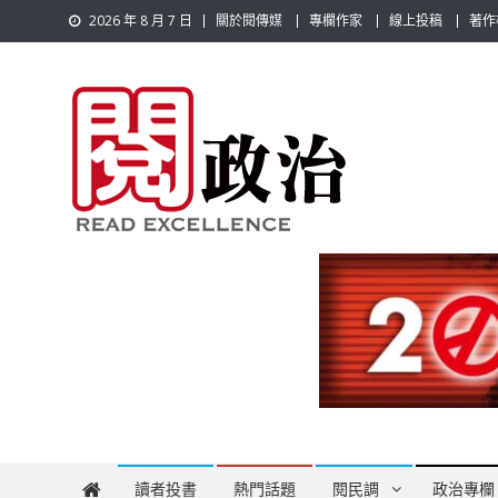
Skip
2026 年 8 月 7 日
關於閱傳媒
專欄作家
線上投稿
著作
to
content
閱政治 Read Gov News
任何事，談對的事；任何觀點，說出自己的觀點！政治不僅是
讀者投書
熱門話題
閱民調
政治專欄