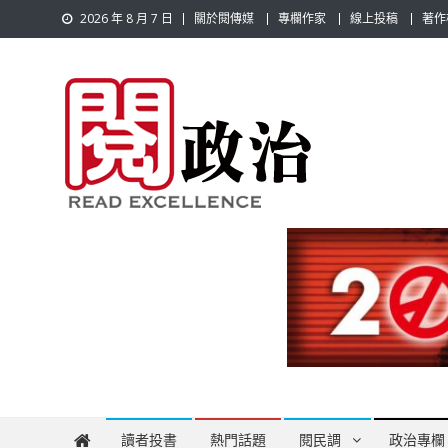
Skip
2026 年 8 月 7 日
關於閱傳媒
專欄作家
線上投稿
著作
to
content
閱政治 Read Gov News
任何事，談對的事；任何觀點，說出自己的觀點！政治不僅是
讀者投書
熱門話題
閱民調
政治專欄