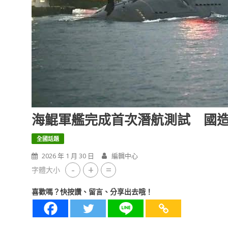
海鯤軍艦完成首次潛航測試 國
全國話題
2026 年 1 月 30 日
編輯中心
-
+
=
字體大小
喜歡嗎？快按讚、留言、分享出去哦！