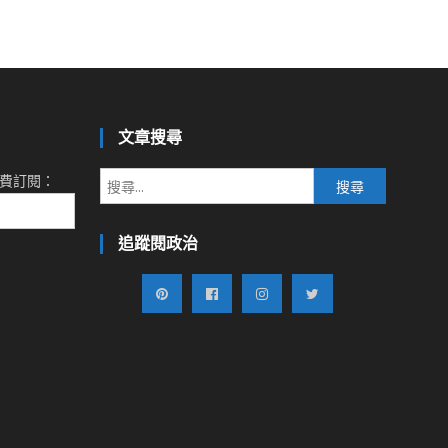
文章搜尋
搜
費訂閱：
尋
關
追蹤閱政治
鍵
字: