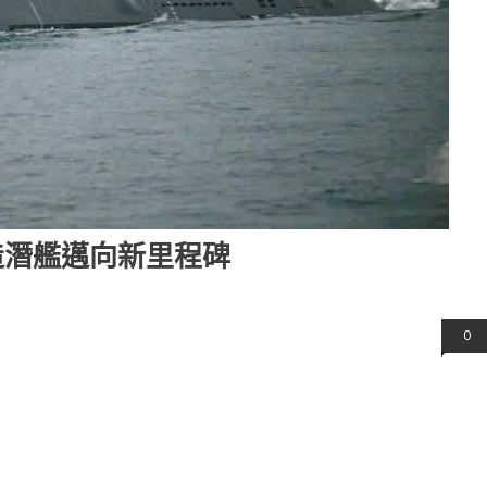
造潛艦邁向新里程碑
0