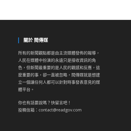
關於 閱傳媒
所有的新聞觀點都是由主流媒體發佈的報導，
人民在媒體中扮演的永遠只是接收資訊的角
色，但新聞最重要的是人民的觀感和反應，這
麼重要的事，卻一直被忽略，閱傳媒就是想建
立一個讓任何人都可以針對時事發表意見的媒
體平台。
你也有話要說嗎？快留言吧！
投稿信箱：contact@readgov.com