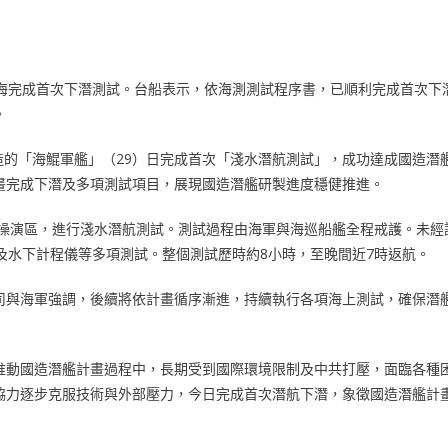
近海完成首次下潛測試。台船表示，依海測測試程序書，已順利完成首次下
。
承造的「海鯤軍艦」（29）日完成首次「淺水潛航測試」，成功達成國造潛
畫完成下潛及多項測試項目，展現國造潛艦研製進度穩健推進。
的操演區，進行淺水潛航測試。測試過程由海軍與海巡船艦全程戒護。未經
及水下計程儀等多項測試。整個測試歷時約8小時，至晚間近7時返航。
司與海軍強調，後續將依計畫循序漸進，持續執行各項海上測試，確保潛
推動國造潛艦計畫過程中，長期受到國際環境限制及中共打壓，面臨各種
協力逐步克服技術與外部壓力，今日完成首次潛航下潛，象徵國造潛艦計