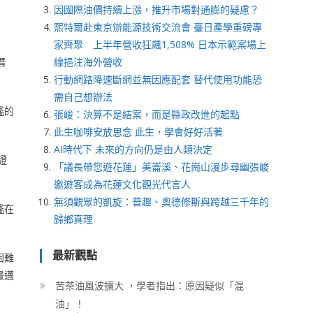
因國際油價持續上漲，推升市場對通膨的疑慮？
熙特爾赴東京辦能源技術交流會 臺日產學重磅專
家齊聚 上半年營收狂飆1,508% 日本示範案場上
線挹注海外營收
潛
行動網路降速斷網並無因應配套 替代使用功能恐
需自己想辦法
艦的
張峻：決算不是結案，而是縣政改進的起點
此生咖啡安放思念 此生，學會好好活著
AI時代下 未來的方向仍是由人類決定
證
「議長帶您遊花蓮」美崙溪、花崗山漫步尋幽張峻
邀遊客成為花蓮文化觀光代言人
無須觀眾的凱旋：普趣、奧德修斯與跨越三千年的
艦在
歸鄉真理
最新觀點
困難
畫邁
苦茶油風波擴大 ，學者指出：原因疑似「混
油」！