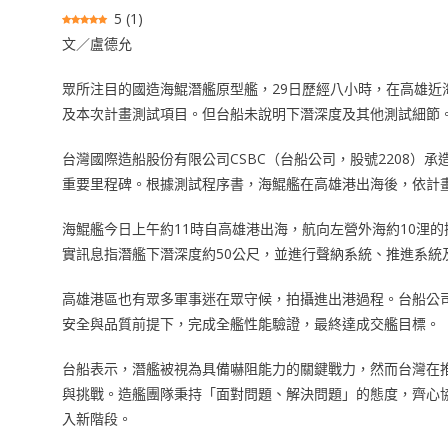
5
(
1
)
文／盧德允
眾所注目的國造海鯤潛艦原型艦，29日歷經八小時，在高雄
及本次計畫測試項目。但台船未說明下潛深度及其他測試細節
台灣國際造船股份有限公司CSBC（台船公司，股號2208）
重要里程碑。根據測試程序書，海鯤艦在高雄港出海後，依計
海鯤艦今日上午約11時自高雄港出海，航向左營外海約10浬
實訊息指潛艦下潛深度約50公尺，並進行聲納系統、推進系統
高雄港區也有眾多軍事迷在眾守候，拍攝進出港過程。台船公
安全與品質前提下，完成全艦性能驗證，最終達成交艦目標。
台船表示，潛艦被視為具備嚇阻能力的關鍵戰力，然而台灣在
與挑戰。造艦團隊秉持「面對問題、解決問題」的態度，齊心
入新階段。