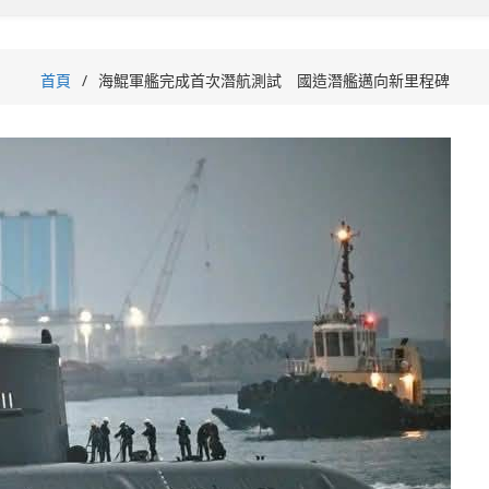
首頁
海鯤軍艦完成首次潛航測試 國造潛艦邁向新里程碑