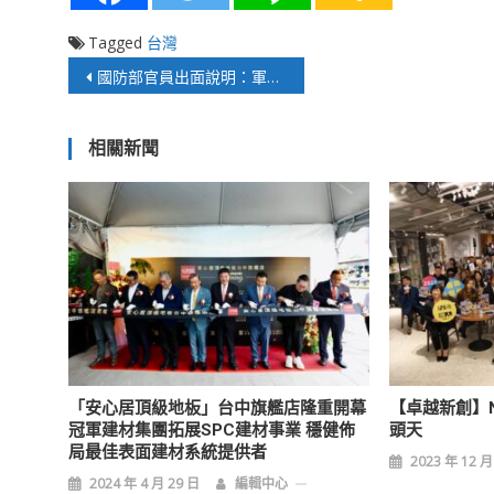
Tagged
台灣
文
國防部官員出面說明：軍購透明度與特別預算爭議
章
相關新聞
導
覽
「安心居頂級地板」台中旗艦店隆重開幕
【卓越新創】
冠軍建材集團拓展SPC建材事業 穩健佈
頭天
局最佳表面建材系統提供者
2023 年 12 月
2024 年 4 月 29 日
編輯中心