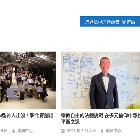
跨界法稅的轉譯者 劉育誠以「金融、法制、稅制」三本柱 打破專業盲區
N型神人出沒！彰化青創出
宗教自由的法制挑戰 在多元信仰中尋
平衡之道
 6 日
編輯中心
2025 年 3 月 4 日
編輯中心