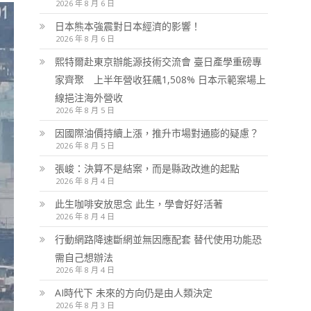
2026 年 8 月 6 日
日本熊本強震對日本經濟的影響！
2026 年 8 月 6 日
熙特爾赴東京辦能源技術交流會 臺日產學重磅專
家齊聚 上半年營收狂飆1,508% 日本示範案場上
線挹注海外營收
2026 年 8 月 5 日
因國際油價持續上漲，推升市場對通膨的疑慮？
2026 年 8 月 5 日
張峻：決算不是結案，而是縣政改進的起點
2026 年 8 月 4 日
此生咖啡安放思念 此生，學會好好活著
2026 年 8 月 4 日
行動網路降速斷網並無因應配套 替代使用功能恐
需自己想辦法
2026 年 8 月 4 日
AI時代下 未來的方向仍是由人類決定
2026 年 8 月 3 日