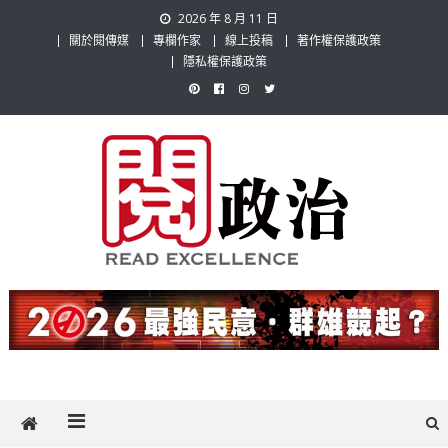
Skip
2026 年 8 月 11 日
to
關於閱傳媒
專欄作家
線上投稿
著作權保護政策
content
隱私權保護政策
閱政治 Read Gov News
任何事，談對的事；任何觀點，說出自己的觀點！政治不僅是全民話
題，也要專業評論，閱政治與多元的政治評論家與專欄作家邀稿合作，
讓讀者有最多元和專業的選擇。