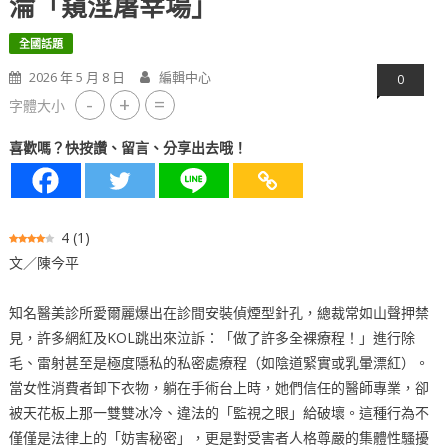
淪「窺淫屠宰場」
全國話題
2026 年 5 月 8 日
編輯中心
0
-
+
=
字體大小
喜歡嗎？快按讚、留言、分享出去哦！
4
(
1
)
文／陳今平
知名醫美診所愛爾麗爆出在診間安裝偵煙型針孔，總裁常如山聲押禁
見，許多網紅及KOL跳出來泣訴：「做了許多全裸療程！」進行除
毛、雷射甚至是極度隱私的私密處療程（如陰道緊實或乳暈漂紅）。
當女性消費者卸下衣物，躺在手術台上時，她們信任的醫師專業，卻
被天花板上那一雙雙冰冷、違法的「監視之眼」給破壞。這種行為不
僅僅是法律上的「妨害秘密」，更是對受害者人格尊嚴的集體性騷擾