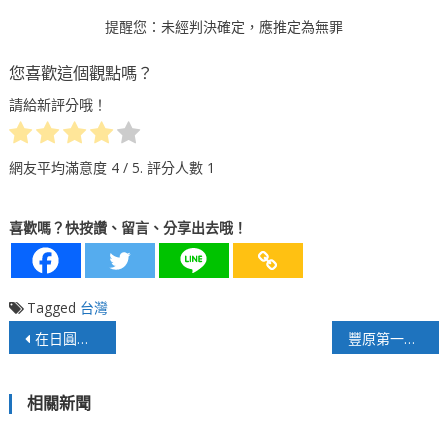
提醒您：未經判決確定，應推定為無罪
您喜歡這個觀點嗎？
請給新評分哦！
網友平均滿意度
4
/ 5. 評分人數
1
喜歡嗎？快按讚、留言、分享出去哦！
Tagged
台灣
文
在日圓貶破160後，日銀以藉買入日圓、賣出美元干預匯市之探討！
豐原第一市場食安升級！邱愛珊議員召開「產品責任險」說明會
章
相關新聞
導