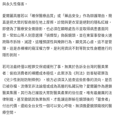
與永久性傷害。
愛爾麗高層若以「確保醫療品質」或「藥品安全」作為辯護理由，簡
直是把大眾的智商按在地上摩擦。診間與更衣室是絕對的隱私紅線，
即便為了醫療安全需錄影，也必須在顯眼處告示並取得病患書面同
意。常如山等人刻意選擇「偵煙型」偽裝鏡頭，並在東窗事發後火速
跨縣市拆除、滅證，這種預謀性與掩飾行為，顯見其心虛。這不是管
理，這是赤裸裸的窺淫權力學，是利用資訊不對等對女性身體進行的
隱形剝削。
若司法最終僅以輕罪交保或緩刑了事，無異於告訴全台灣的醫美業
者：偷拍消費者的裸體成本極低。此案涉及《刑法》妨害秘密罪及
《兒少性剝削防制條例》，檢方必須深入追查這些影像的流向，是否
已被存檔、流傳至非法論壇或成為高層的私藏玩物？愛爾麗作為連鎖
醫美集團，其行為已摧毀大眾對醫美產業的信任度。唯有最嚴厲的法
律制裁，甚至撤銷其執業執照，才能讓這群躲在鏡頭後的「獵食者」
付出代價，還給全台女性一個可以安心呼吸、無須擔憂鏡頭窺視的醫
療空間。