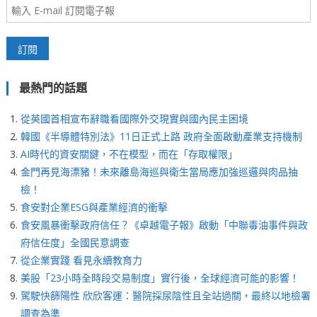
最熱門的話題
從英國首相宣布辭職看國際外交現實與國內民主困境
韓國《半導體特別法》11日正式上路 政府全面啟動產業支持機制
AI時代的資安關鍵，不在模型，而在「存取權限」
金門再見海漂豬！未來離島海巡與衛生當局應加強巡邏與肉品抽
檢！
食安對企業ESG與產業經濟的衝擊
食安風暴衝擊政府信任？《卓越電子報》啟動「中聯毒油事件與政
府信任度」全國民意調查
從企業實踐 看見永續教育力
美股「23小時全時段交易制度」實行後，全球經濟可能的影響！
駕駛快篩陽性 欣欣客運：醫院採尿陰性且全站過關，最終以地檢署
調查為準