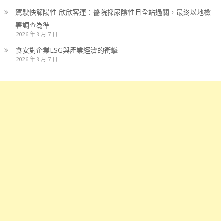
駕駛快篩陽性 欣欣客運：醫院採尿陰性且全站過關，最終以地檢
署調查為準
2026 年 8 月 7 日
食安對企業ESG與產業經濟的衝擊
2026 年 8 月 7 日