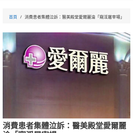
首頁
消費患者集體泣訴：醫美殿堂愛爾麗淪「窺淫屠宰場」
消費患者集體泣訴：醫美殿堂愛爾麗