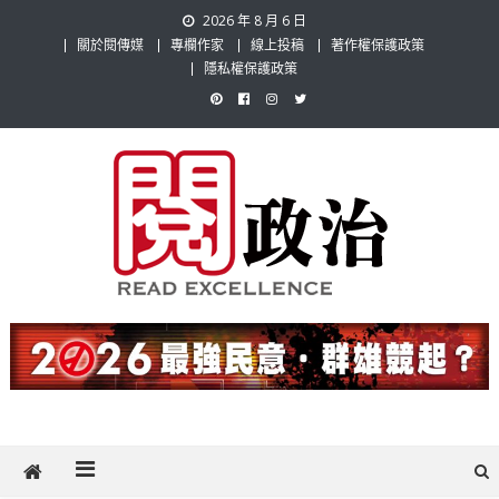
Skip
2026 年 8 月 6 日
to
關於閱傳媒
專欄作家
線上投稿
著作權保護政策
content
隱私權保護政策
閱政治 Read Gov News
任何事，談對的事；任何觀點，說出自己的觀點！政治不僅是全民話
題，也要專業評論，閱政治與多元的政治評論家與專欄作家邀稿合作，
讓讀者有最多元和專業的選擇。