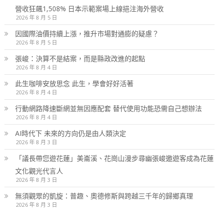
營收狂飆1,508% 日本示範案場上線挹注海外營收
2026 年 8 月 5 日
因國際油價持續上漲，推升市場對通膨的疑慮？
2026 年 8 月 5 日
張峻：決算不是結案，而是縣政改進的起點
2026 年 8 月 4 日
此生咖啡安放思念 此生，學會好好活著
2026 年 8 月 4 日
行動網路降速斷網並無因應配套 替代使用功能恐需自己想辦法
2026 年 8 月 4 日
AI時代下 未來的方向仍是由人類決定
2026 年 8 月 3 日
「議長帶您遊花蓮」美崙溪、花崗山漫步尋幽張峻邀遊客成為花蓮
文化觀光代言人
2026 年 8 月 3 日
無須觀眾的凱旋：普趣、奧德修斯與跨越三千年的歸鄉真理
2026 年 8 月 3 日