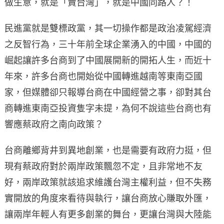
做生意，就是「賣台灣」，就是中國同路人？！
民進黨就是雙標政黨，其一切操作都是政治凌駕經濟
之反智行為，三十年前全球企業湧入的中國，中國的
崛起讓許多台商到了中國展開新的開拓人生，而近十
年來，許多台商也開始從中國轉進越南等東南亞國
家，但媒體卻只報導台商在中國經營之事，卻對其台
商轉進東南亞投資隻字未提，為何不說這些台商也有
響應蔡政府之南向政策？
台商離鄉背井到異地創業，也是需要有政府力挺，但
現有蔡政府對於兩岸政策飄忽不定，且非常地不友
好，兩岸政策就該追求維護台灣主權利益，但不失務
實開放的角度來看待與執行，讓台商放心賺取外匯，
讓兩岸年輕人有更多創業的舞台，更讓台灣與大陸能