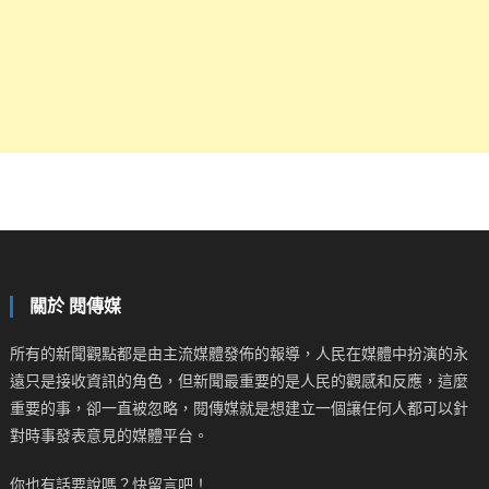
關於 閱傳媒
所有的新聞觀點都是由主流媒體發佈的報導，人民在媒體中扮演的永
遠只是接收資訊的角色，但新聞最重要的是人民的觀感和反應，這麼
重要的事，卻一直被忽略，閱傳媒就是想建立一個讓任何人都可以針
對時事發表意見的媒體平台。
你也有話要說嗎？快留言吧！