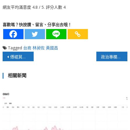
網友平均滿意度
4.8
/ 5. 評分人數
4
喜歡嗎？快按讚、留言、分享出去哦！
Tagged
台商
林昶佐
黃國昌
文
傅崐萁的位置不在國民黨選戰策略執行長
政治專欄》台灣已走向綠色民主專制
章
相關新聞
導
覽