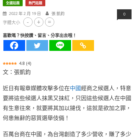
全國話題
熱門話題
2022 年 2 月 19 日
張 凱鈞
0
-
+
=
字體大小
喜歡嗎？快按讚、留言、分享出去哦！
4.8
(
4
)
文：張凱鈞
近日有報章媒體攻擊多位在
中國
經商之候選人，特意
要將這些候選人抹黑又抹紅，只因這些候選人在中國
有生意往來，就要將其加以撻伐，這就是欲加之罪，
何患無辭的惡質選舉伎倆！
百萬台商在中國，為台灣創造了多少營收，賺了多少