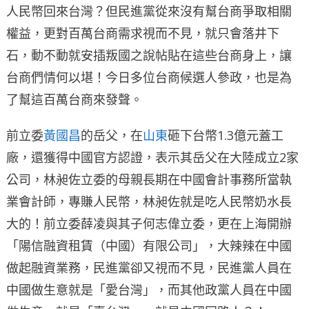
人民幣回來台灣？但民進黨從來沒有幫台商爭取相關
權益，更對百萬台商需求視而不見，就只會落井下
石，動不動就安插叛國之說帖貼在這些台商身上，讓
台商們情何以堪！今日多位台商候選人參政，也是為
了幫這百萬台商來發聲。
前立委
黃國昌
的岳父，在
山東
砸下台幣1.3億元蓋工
廠，還獲得中國官方認證，表示其岳父在大陸成立2家
公司，林昶佐立委的母親長期在中國會計事務所當執
業會計師，專賺人民幣，林昶佐就是吃人民幣奶水長
大的！前立委薛凌與其子何志偉立委，更在上海開辦
「陽信融資租賃（中國）有限公司」，大辣辣在中國
做起融資業務，民進黨卻又視而不見，民進黨人員在
中國做生意就是「愛台灣」，而其他政黨人員在中國