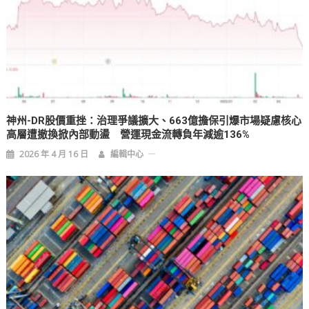
神州-DR股價重挫：治理爭議擴大、663億擔保引爆市場疑慮核心
高層遭撤換掀內部動盪 營運現金流轉負年減逾136%
2026 年 4 月 16 日
編輯中心