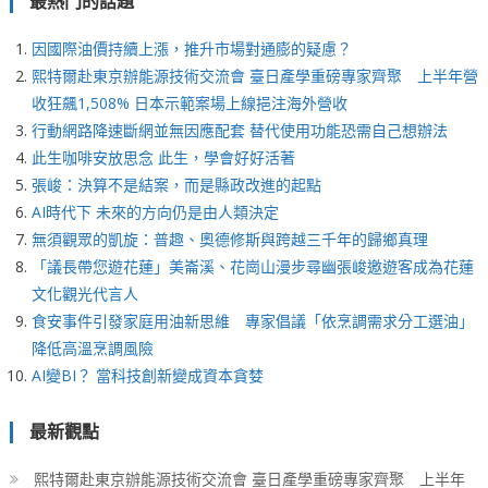
最熱門的話題
因國際油價持續上漲，推升市場對通膨的疑慮？
熙特爾赴東京辦能源技術交流會 臺日產學重磅專家齊聚 上半年營
收狂飆1,508% 日本示範案場上線挹注海外營收
行動網路降速斷網並無因應配套 替代使用功能恐需自己想辦法
此生咖啡安放思念 此生，學會好好活著
張峻：決算不是結案，而是縣政改進的起點
AI時代下 未來的方向仍是由人類決定
無須觀眾的凱旋：普趣、奧德修斯與跨越三千年的歸鄉真理
「議長帶您遊花蓮」美崙溪、花崗山漫步尋幽張峻邀遊客成為花蓮
文化觀光代言人
食安事件引發家庭用油新思維 專家倡議「依烹調需求分工選油」
降低高溫烹調風險
AI變BI？ 當科技創新變成資本貪婪
最新觀點
熙特爾赴東京辦能源技術交流會 臺日產學重磅專家齊聚 上半年