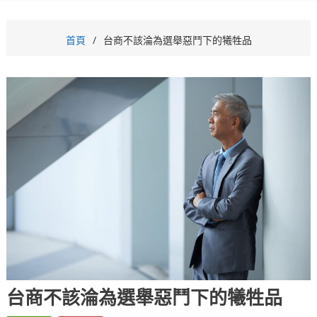
首頁
台商不該淪為選舉惡鬥下的犧牲品
台商不該淪為選舉惡鬥下的犧牲品