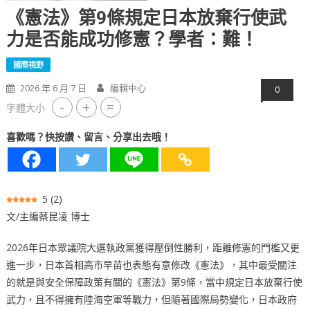
《憲法》第9條規定日本放棄行使武
力是否能成功修憲？學者：難！
國際視野
2026 年 6 月 7 日
編輯中心
0
-
+
=
字體大小
喜歡嗎？快按讚、留言、分享出去哦！
5
(
2
)
文/主編蔡昆凌 博士
2026年日本眾議院大選執政黨獲得壓倒性勝利，距離修憲的門檻又更
進一步，日本首相高市早苗也表態有意修改《憲法》，其中最受關注
的就是與安全保障政策有關的《憲法》第9條，當中規定日本放棄行使
武力，且不得擁有陸海空軍等戰力，但隨著國際局勢變化，日本政府