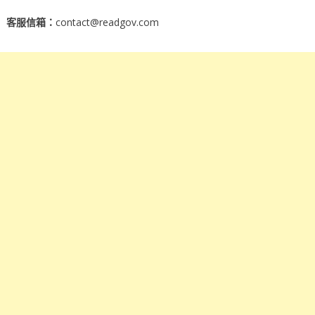
客服信箱：
contact@readgov.com