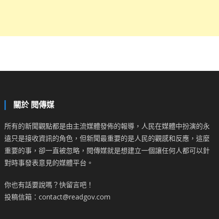
關於 閱傳媒
所有的新聞觀點都是由主流媒體發佈的報導，人民在媒體中扮演的永
遠只是接收資訊的角色，但新聞最重要的是人民的觀感和反應，這麼
重要的事，卻一直被忽略，閱傳媒就是想建立一個讓任何人都可以針
對時事發表意見的媒體平台。
你也有話要說嗎？快留言吧！
投稿信箱：contact@readgov.com