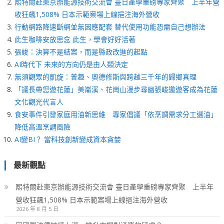
熙特爾赴東京辦能源技術交流會 臺日產學重磅專家齊聚 上半年營
收狂飆1,508% 日本示範案場上線挹注海外營收
行動網路降速斷網並無因應配套 替代使用功能恐需自己想辦法
此生咖啡安放思念 此生，學會好好活著
張峻：決算不是結案，而是縣政改進的起點
AI時代下 未來的方向仍是由人類決定
無須觀眾的凱旋：普趣、奧德修斯與跨越三千年的歸鄉真理
「議長帶您遊花蓮」美崙溪、花崗山漫步尋幽張峻邀遊客成為花蓮
文化觀光代言人
食安事件引發家庭用油新思維 專家倡議「依烹調需求分工選油」
降低高溫烹調風險
AI變BI？ 當科技創新變成資本貪婪
最新觀點
熙特爾赴東京辦能源技術交流會 臺日產學重磅專家齊聚 上半年
營收狂飆1,508% 日本示範案場上線挹注海外營收
2026 年 8 月 5 日