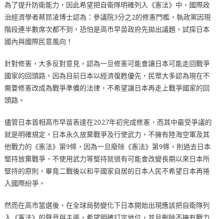
為了提升防衛能力，因此希望把自衛隊明確列入《憲法》中，國際政
治經濟學者蔡昆凌博士認為：參議院3分之2的修憲門檻，執政黨因現
階段連半數席次都不到，恐怕是高市早苗政府先拋出議題，試探日本
國內與國際民意風向！
針對修憲，大多反對意見，認為一旦修憲可能會讓日本可能走回戰爭
國家的回頭路，因為目前日本以經濟復甦優先，民眾大多認為現在不
需要修憲改成為戰爭準備的法律，不希望讓日本再走上戰爭國家的回
頭路。
儘管日本首相高市早苗表達在2027年初完成修憲，而其中最受爭議的
就是明確規定，日本永久放棄戰爭及行使武力，不擁有陸海空軍及其
他戰力的《憲法》第9條，因為一旦廢除《憲法》第9條，則過去日本
堅持放棄戰爭、不使用武力等堅持就很有可能會改變長期以來日本所
堅持的原則，畢竟二戰後以和平國家自居的日本人民不希望日本再捲
入國際紛爭。
然而在高市當選後，在全球局勢變化下日本開始出現應該把自衛隊列
入《憲法》的聲音與主張，希望明確訂定地位，並且刪除不擁有戰力