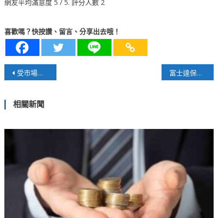
網友平均滿意度
5
/ 5. 評分人數
2
喜歡嗎？快按讚、留言、分享出去哦！
文
受市場預期美國聯準會將維持高利率，學者預測國際金價將持續下跌！
富士達保經以教育為本 打造保險專業的價值與長期競爭力
章
相關新聞
導
覽