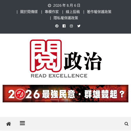
Skip
2026 年 8 月 6 日
to
關於閱傳媒
專欄作家
線上投稿
著作權保護政策
content
隱私權保護政策
閱政治 Read Gov News
任何事，談對的事；任何觀點，說出自己的觀點！政治不僅是全民話
題，也要專業評論，閱政治與多元的政治評論家與專欄作家邀稿合作，
讓讀者有最多元和專業的選擇。