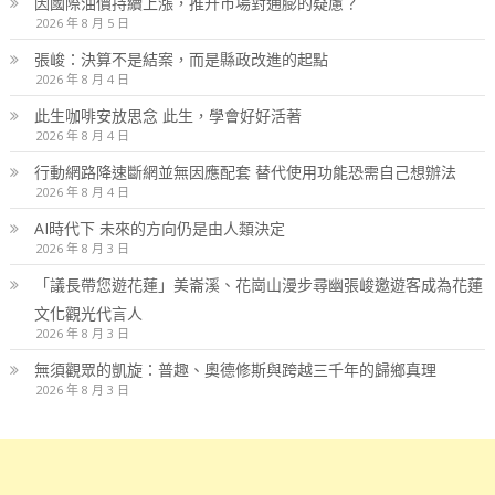
因國際油價持續上漲，推升市場對通膨的疑慮？
2026 年 8 月 5 日
張峻：決算不是結案，而是縣政改進的起點
2026 年 8 月 4 日
此生咖啡安放思念 此生，學會好好活著
2026 年 8 月 4 日
行動網路降速斷網並無因應配套 替代使用功能恐需自己想辦法
2026 年 8 月 4 日
AI時代下 未來的方向仍是由人類決定
2026 年 8 月 3 日
「議長帶您遊花蓮」美崙溪、花崗山漫步尋幽張峻邀遊客成為花蓮
文化觀光代言人
2026 年 8 月 3 日
無須觀眾的凱旋：普趣、奧德修斯與跨越三千年的歸鄉真理
2026 年 8 月 3 日