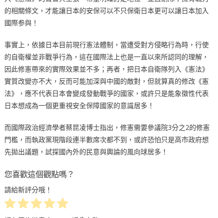
的相關條文，才能讓日本的安保可以不只保衛日本更可以讓日本加入
國際参與！
事實上，依據日本目前現行憲法體制，當遭受對方侵略行為時，行使
的自衛權並非戰爭行為，這在國際法上也是一直以來所認同的理解，
因此修憲帶來的實際效果並不多；再者，把日本自衛隊列入《憲法》
實質改變亦不大，反而可能加深與中國的敵對，但就算真的修改《憲
法》，應不代表日本會變成發動戰爭的國家，或許只是能象徵性代表
日本想成為一個更重視安全保障國家的意識居多！
而國際政治經濟學者蔡昆凌博士指出，修憲需要參議院3分之2的修憲
門檻，而執政黨現階段連半數席次都不到，或許恐怕只是高市政府想
先拋出議題，試探國內外的民意與輿論的風向球居多！
您喜歡這個觀點嗎？
請給新評分哦！