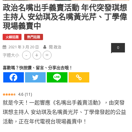
政治名嘴出手義賣活動 年代突發琪想
主持人 安幼琪及名嘴黃光芹、丁學偉
現場義賣中
火線話題
熱門話題
2021 年 3 月 20 日
閱 政治
0
-
+
=
字體大小
喜歡嗎？快按讚、留言、分享出去哦！
4.6
(
11
)
就是今天！一起響應《名嘴出手義賣活動》，由突發
琪想主持人 安幼琪及名嘴黃光芹、丁學偉發起的公益
活動，正在年代電視台現場義賣中！