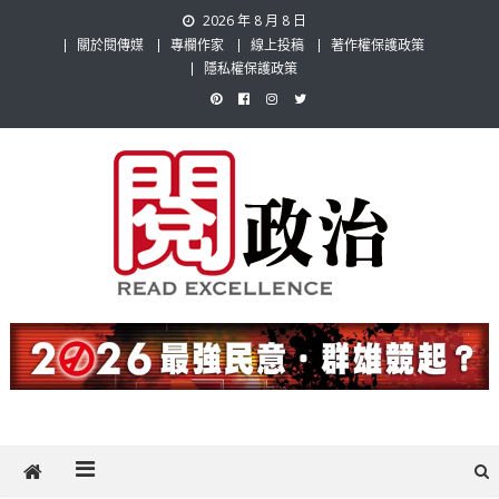
Skip
2026 年 8 月 8 日
to
關於閱傳媒
專欄作家
線上投稿
著作權保護政策
content
隱私權保護政策
閱政治 Read Gov News
任何事，談對的事；任何觀點，說出自己的觀點！政治不僅是全民話
題，也要專業評論，閱政治與多元的政治評論家與專欄作家邀稿合作，
讓讀者有最多元和專業的選擇。