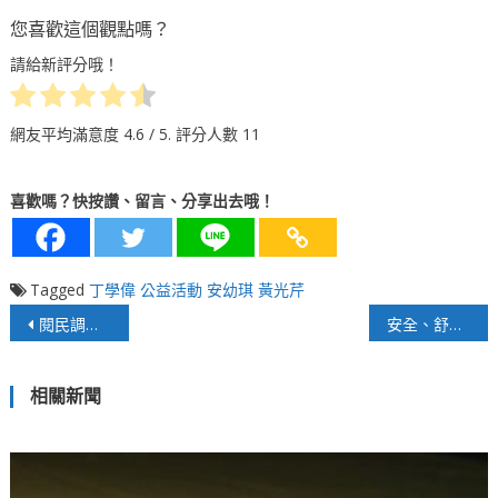
您喜歡這個觀點嗎？
請給新評分哦！
網友平均滿意度
4.6
/ 5. 評分人數
11
喜歡嗎？快按讚、留言、分享出去哦！
Tagged
丁學偉
公益活動
安幼琪
黃光芹
文
閱民調：若6年內台海開戰，你會願意共赴國難嗎？
安全、舒適、便捷！新北板橋轉運站3/16起試營運
章
相關新聞
導
覽