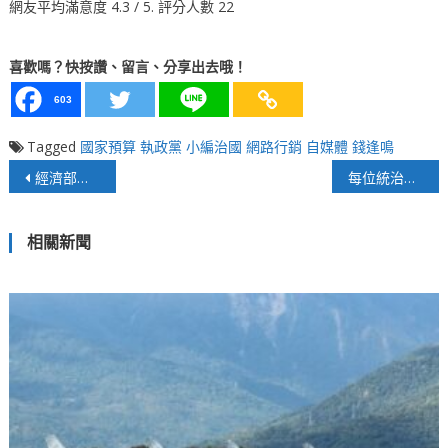
網友平均滿意度
4.3
/ 5. 評分人數
22
喜歡嗎？快按讚、留言、分享出去哦！
603
Tagged
國家預算
執政黨
小編治國
網路行銷
自媒體
錢逢鳴
文
經濟部打造電動車技術升級 王美花帶頭再創護國神山產業
每位統治者的背後都有一個偉大的小編
章
相關新聞
導
覽