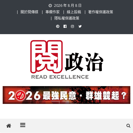
Skip
2026 年 8 月 8 日
to
關於閱傳媒
專欄作家
線上投稿
著作權保護政策
content
隱私權保護政策
閱政治 Read Gov News
任何事，談對的事；任何觀點，說出自己的觀點！政治不僅是全民話
題，也要專業評論，閱政治與多元的政治評論家與專欄作家邀稿合作，
讓讀者有最多元和專業的選擇。