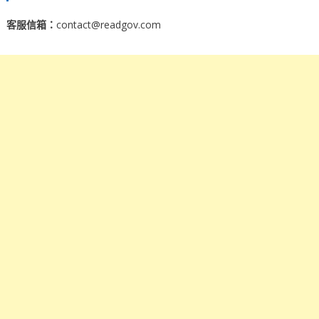
客服信箱：
contact@readgov.com