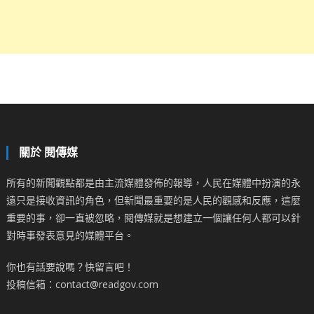
關於 閱傳媒
所有的新聞觀點都是由主流媒體發佈的報導，人民在媒體中扮演的永
遠只是接收資訊的角色，但新聞最重要的是人民的觀感和反應，這麼
重要的事，卻一直被忽略，閱傳媒就是想建立一個讓任何人都可以針
對時事發表意見的媒體平台。
你也有話要說嗎？快留言吧！
投稿信箱：contact@readgov.com