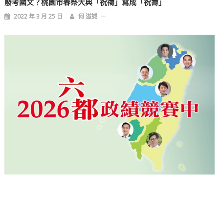
廢考國文？桃園市春祭大典「祝禱」寫成「祝壽」
2022 年 3 月 25 日
何 溢誠