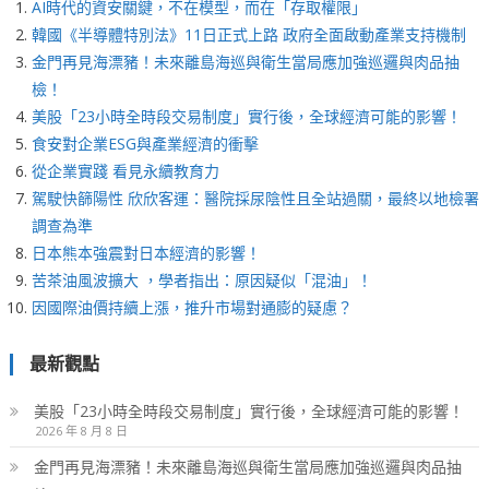
AI時代的資安關鍵，不在模型，而在「存取權限」
韓國《半導體特別法》11日正式上路 政府全面啟動產業支持機制
金門再見海漂豬！未來離島海巡與衛生當局應加強巡邏與肉品抽
檢！
美股「23小時全時段交易制度」實行後，全球經濟可能的影響！
食安對企業ESG與產業經濟的衝擊
從企業實踐 看見永續教育力
駕駛快篩陽性 欣欣客運：醫院採尿陰性且全站過關，最終以地檢署
調查為準
日本熊本強震對日本經濟的影響！
苦茶油風波擴大 ，學者指出：原因疑似「混油」！
因國際油價持續上漲，推升市場對通膨的疑慮？
最新觀點
美股「23小時全時段交易制度」實行後，全球經濟可能的影響！
2026 年 8 月 8 日
金門再見海漂豬！未來離島海巡與衛生當局應加強巡邏與肉品抽