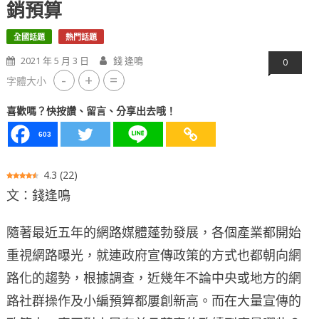
銷預算
全國話題
熱門話題
2021 年 5 月 3 日
錢 逢鳴
0
-
+
=
字體大小
喜歡嗎？快按讚、留言、分享出去哦！
603
4.3
(
22
)
文：錢逢鳴
隨著最近五年的網路媒體蓬勃發展，各個產業都開始
重視網路曝光，就連政府宣傳政策的方式也都朝向網
路化的趨勢，根據調查，近幾年不論中央或地方的網
路社群操作及小編預算都屢創新高。而在大量宣傳的