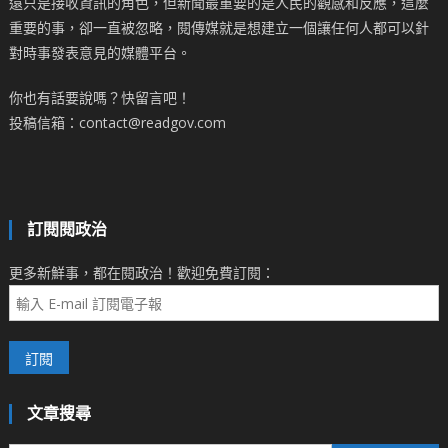
遠只是接收資訊的角色，但新聞最重要的是人民的觀感和反應，這麼
重要的事，卻一直被忽略，閱傳媒就是想建立一個讓任何人都可以針
對時事發表意見的媒體平台。
你也有話要說嗎？快留言吧！
投稿信箱：contact@readgov.com
訂閱閱政治
更多新鮮事，都在閱政治！歡迎免費訂閱：
文章搜尋