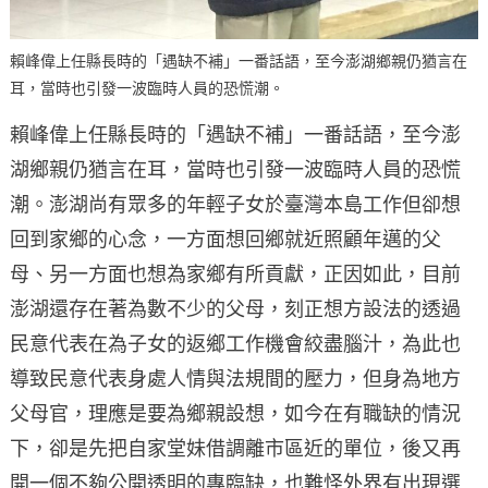
賴峰偉上任縣長時的「遇缺不補」一番話語，至今澎湖鄉親仍猶言在
耳，當時也引發一波臨時人員的恐慌潮。
賴峰偉上任縣長時的「遇缺不補」一番話語，至今澎
湖鄉親仍猶言在耳，當時也引發一波臨時人員的恐慌
潮。澎湖尚有眾多的年輕子女於臺灣本島工作但卻想
回到家鄉的心念，一方面想回鄉就近照顧年邁的父
母、另一方面也想為家鄉有所貢獻，正因如此，目前
澎湖還存在著為數不少的父母，刻正想方設法的透過
民意代表在為子女的返鄉工作機會絞盡腦汁，為此也
導致民意代表身處人情與法規間的壓力，但身為地方
父母官，理應是要為鄉親設想，如今在有職缺的情況
下，卻是先把自家堂妹借調離市區近的單位，後又再
開一個不夠公開透明的專臨缺，也難怪外界有出現選