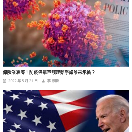
保險業哀嚎！防疫保單巨額理賠爭議誰來承擔？
2022 年 5 月 21 日
李 振麟