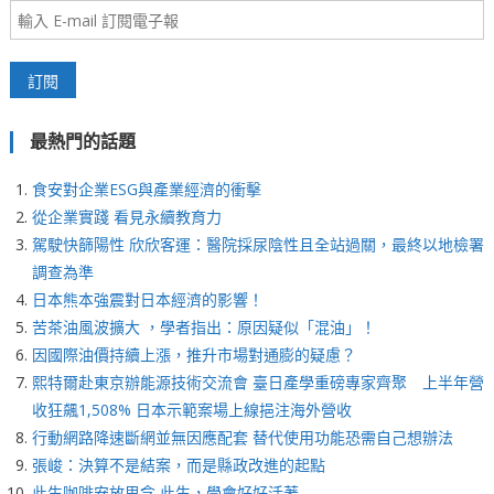
最熱門的話題
食安對企業ESG與產業經濟的衝擊
從企業實踐 看見永續教育力
駕駛快篩陽性 欣欣客運：醫院採尿陰性且全站過關，最終以地檢署
調查為準
日本熊本強震對日本經濟的影響！
苦茶油風波擴大 ，學者指出：原因疑似「混油」！
因國際油價持續上漲，推升市場對通膨的疑慮？
熙特爾赴東京辦能源技術交流會 臺日產學重磅專家齊聚 上半年營
收狂飆1,508% 日本示範案場上線挹注海外營收
行動網路降速斷網並無因應配套 替代使用功能恐需自己想辦法
張峻：決算不是結案，而是縣政改進的起點
此生咖啡安放思念 此生，學會好好活著