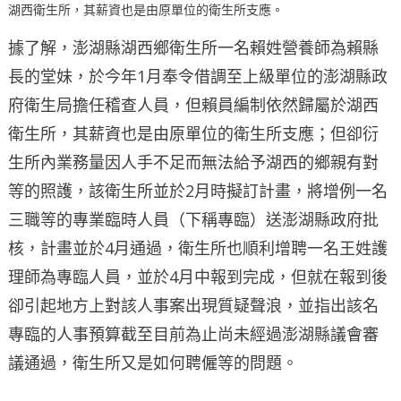
湖西衛生所，其薪資也是由原單位的衛生所支應。
據了解，澎湖縣湖西鄉衛生所一名賴姓營養師為賴縣
長的堂妹，於今年1月奉令借調至上級單位的澎湖縣政
府衛生局擔任稽查人員，但賴員編制依然歸屬於湖西
衛生所，其薪資也是由原單位的衛生所支應；但卻衍
生所內業務量因人手不足而無法給予湖西的鄉親有對
等的照護，該衛生所並於2月時擬訂計畫，將增例一名
三職等的專業臨時人員（下稱專臨）送澎湖縣政府批
核，計畫並於4月通過，衛生所也順利增聘一名王姓護
理師為專臨人員，並於4月中報到完成，但就在報到後
卻引起地方上對該人事案出現質疑聲浪，並指出該名
專臨的人事預算截至目前為止尚未經過澎湖縣議會審
議通過，衛生所又是如何聘僱等的問題。