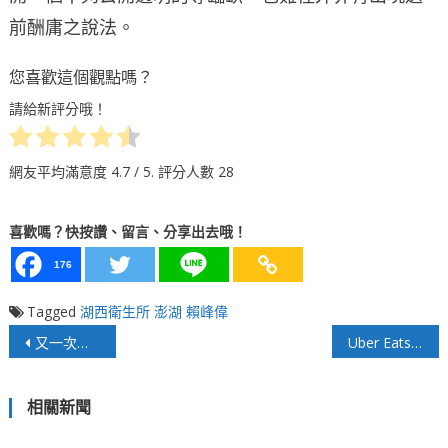
前酬庸之說法。
您喜歡這個觀點嗎？
請給新評分哦！
網友平均滿意度
4.7
/ 5. 評分人數
28
喜歡嗎？快按讚、留言、分享出去哦！
176
Tagged
湖西衛生所
澎湖
賴峰偉
文
又一次美軍侵略後的帝國墳場阿富汗
Uber Eats、Foodpanda擁百億外送商機 台灣餐飲市場受益還受害？
章
相關新聞
導