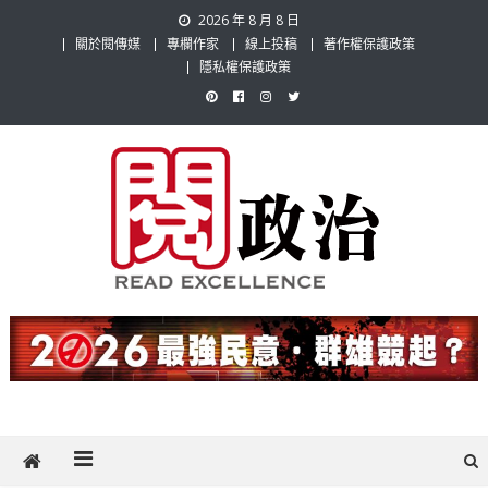
Skip
2026 年 8 月 8 日
to
關於閱傳媒
專欄作家
線上投稿
著作權保護政策
content
隱私權保護政策
閱政治 Read Gov News
任何事，談對的事；任何觀點，說出自己的觀點！政治不僅是全民話
題，也要專業評論，閱政治與多元的政治評論家與專欄作家邀稿合作，
讓讀者有最多元和專業的選擇。