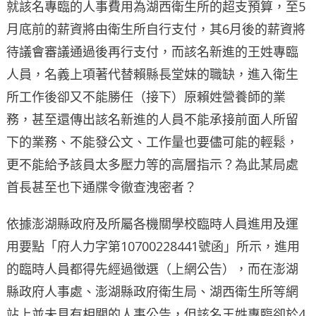
就該名專臨的人事費用為湖西衛生所的超支預算，至5
月底前的薪資將由衛生所自行支付，其6月後的薪資將
待議會審議通過後再行支付，而該名新進的王姓專臨
人員，名義上項著代替賴縣長堂妹的職缺，進入衛生
所工作後卻又不能勝任（接下）原賴姓營養師的業
務，甚至還傳出該名新進的人員不能承接前面人所留
下的業務、不能發公文、工作量也要儘可能的輕鬆，
更不能給予該員太多壓力等的高層指示？為此某局處
首長甚至也下通牒令徹查洩密者？
依據澎湖縣政府及所屬各機關學校臨時人員進用及運
用要點「府人力字第10700228441號函」所示，進用
的臨時人員都得先經過徵選（上網公告），而在澎湖
縣政府人事處、澎湖縣政府衛生局、湖西衛生所等網
站上並未見有相關的人事公告，但該名王姓專臨卻於4