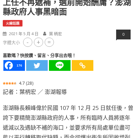
上任不再遞補，選前開始酬庸？澎湖
縣政府人事黑暗面
火線話題
2021 年 5 月 4 日
葉 柄宏
0
-
+
=
字體大小
喜歡嗎？快按讚、留言、分享出去哦！
176
4.7
(
28
)
記者：葉柄宏 ／ 澎湖報導
澎湖縣長賴峰偉於民國 107 年 12 月 25 日就任後，曾
誇下要精簡澎湖縣政府的人事，所有臨時人員將逐年
遞減以及遇缺不補的海口，並要求所有局處單位盡可
能以平行轉移取代缺額，而今卻爆出衛生所因故增列