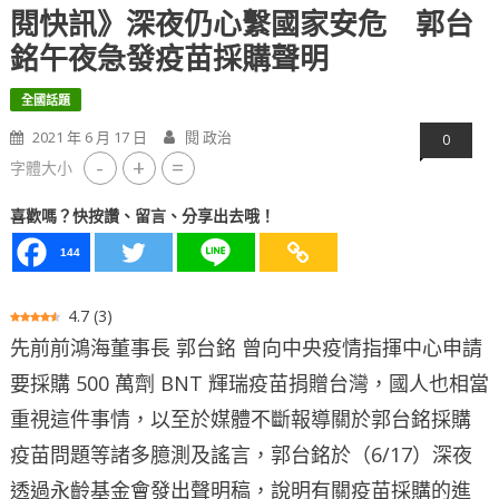
閱快訊》深夜仍心繫國家安危 郭台
銘午夜急發疫苗採購聲明
全國話題
2021 年 6 月 17 日
閱 政治
0
-
+
=
字體大小
喜歡嗎？快按讚、留言、分享出去哦！
144
4.7
(
3
)
先前前鴻海董事長 郭台銘 曾向中央疫情指揮中心申請
要採購 500 萬劑 BNT 輝瑞疫苗捐贈台灣，國人也相當
重視這件事情，以至於媒體不斷報導關於郭台銘採購
疫苗問題等諸多臆測及謠言，郭台銘於（6/17）深夜
透過永齡基金會發出聲明稿，說明有關疫苗採購的進