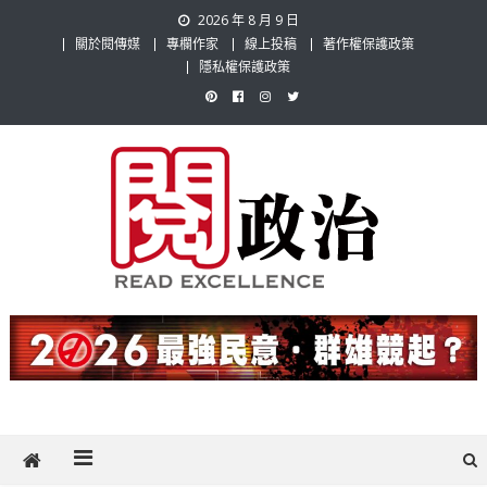
Skip
2026 年 8 月 9 日
to
關於閱傳媒
專欄作家
線上投稿
著作權保護政策
content
隱私權保護政策
閱政治 Read Gov News
任何事，談對的事；任何觀點，說出自己的觀點！政治不僅是全民話
題，也要專業評論，閱政治與多元的政治評論家與專欄作家邀稿合作，
讓讀者有最多元和專業的選擇。