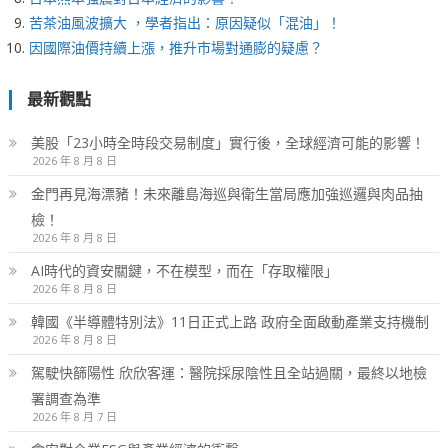
苦茶油風波擴大 ，學者指出：原因疑似「混油」！
因國際油價持續上漲，推升市場對通膨的疑慮？
最新觀點
美股「23小時全時段交易制度」實行後，全球經濟可能的影響！
2026 年 8 月 8 日
金門再見海漂豬！未來離島海巡與衛生當局應加強巡邏與肉品抽
檢！
2026 年 8 月 8 日
AI時代的資安關鍵，不在模型，而在「存取權限」
2026 年 8 月 8 日
韓國《半導體特別法》11日正式上路 政府全面啟動產業支持機制
2026 年 8 月 8 日
駕駛快篩陽性 欣欣客運：醫院採尿陰性且全站過關，最終以地檢
署調查為準
2026 年 8 月 7 日