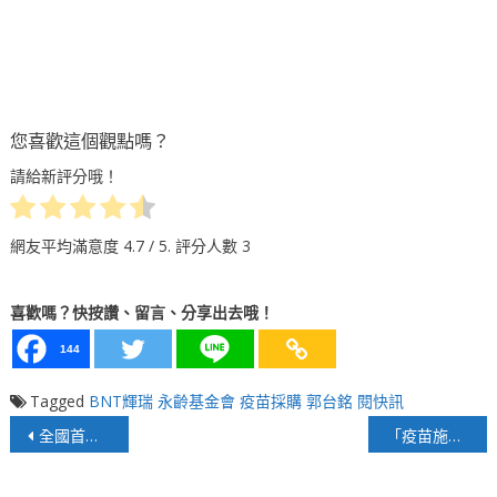
您喜歡這個觀點嗎？
請給新評分哦！
網友平均滿意度
4.7
/ 5. 評分人數
3
喜歡嗎？快按讚、留言、分享出去哦！
144
Tagged
BNT輝瑞
永齡基金會
疫苗採購
郭台銘
閱快訊
文
全國首創「教育紓困金」！ 中山大學應屆畢業生年底前可向學校申請2萬元
「疫苗施打站」成為「奪命終結站」
章