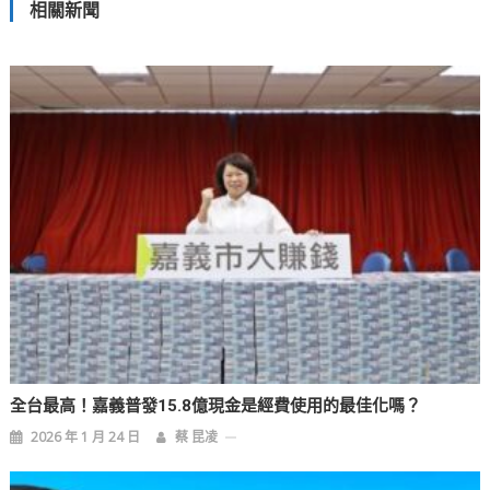
相關新聞
導
覽
全台最高！嘉義普發15.8億現金是經費使用的最佳化嗎？
2026 年 1 月 24 日
蔡 昆凌