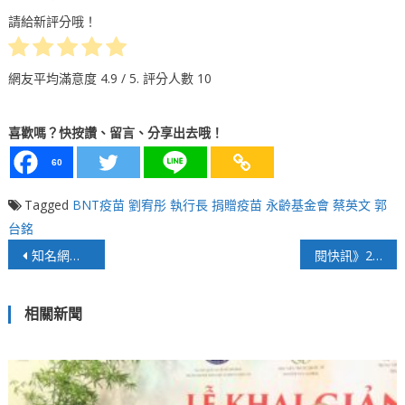
請給新評分哦！
網友平均滿意度
4.9
/ 5. 評分人數
10
喜歡嗎？快按讚、留言、分享出去哦！
60
Tagged
BNT疫苗
劉宥彤
執行長
捐贈疫苗
永齡基金會
蔡英文
郭
台銘
文
知名網紅 YouTuber 踢爆某政黨「網路水軍」
閱快訊》2021/6/18 14:00 疫情指揮中心公布新增本土確診187例、21死
章
相關新聞
導
覽