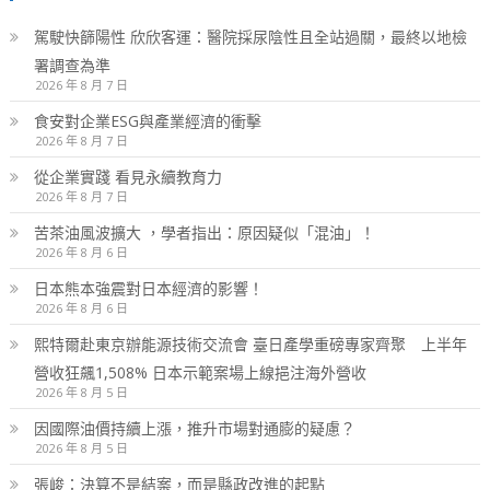
駕駛快篩陽性 欣欣客運：醫院採尿陰性且全站過關，最終以地檢
署調查為準
2026 年 8 月 7 日
食安對企業ESG與產業經濟的衝擊
2026 年 8 月 7 日
從企業實踐 看見永續教育力
2026 年 8 月 7 日
苦茶油風波擴大 ，學者指出：原因疑似「混油」！
2026 年 8 月 6 日
日本熊本強震對日本經濟的影響！
2026 年 8 月 6 日
熙特爾赴東京辦能源技術交流會 臺日產學重磅專家齊聚 上半年
營收狂飆1,508% 日本示範案場上線挹注海外營收
2026 年 8 月 5 日
因國際油價持續上漲，推升市場對通膨的疑慮？
2026 年 8 月 5 日
張峻：決算不是結案，而是縣政改進的起點