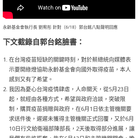
永齡基金會執行長 劉宥彤 針對（6/18）郭台銘八點聲明回應
下文截錄自郭台銘臉書：
在台灣疫苗短缺的關鍵時刻，對於蔡總統向媒體表
示要開綠燈協助永齡基金會向國外取得疫苗，本人
感到又有了希望。
我因為憂心台灣疫情肆虐，人命關天，從5月23日
起，就經由各種方式，希望與政府洽談，突破限
制，購買疫苗捐贈與政府，在6月1日依主管機關要
求送件後，遲遲未獲得主管機關正式回覆，又於6月
10日行文給衞福部陳部長，2天後取得部分進展，讓