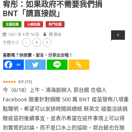
宥彤：如果政府不需要我們捐
BNT「請直接說」
全國話題
火線話題
熱門話題
2021 年 6 月 18 日
閱 政治
0
-
+
=
字體大小
喜歡嗎？快按讚、留言、分享出去哦！
60
4.9
(
10
)
今（6/18）上午，鴻海創辦人 郭台銘 在個人
Facebook 臉書針對捐贈 500 萬 BNT 疫苗發佈八項重
點聲明，希望可以安排時間與總統 蔡英文 碰面洽談捐
贈疫苗的後續事宜，並表示希望在這件事情上可以得
到實質的討論，而不是口水上的協助，郭台銘也在臉