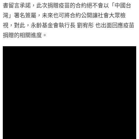
書留言承諾，此次捐贈疫苗的合約絕不會以「中國台
灣」署名簽屬，未來也可將合約公開讓社會大眾檢
視，對此，永齡基金會執行長 劉宥彤 也出面回應疫苗
捐贈的相關進度。