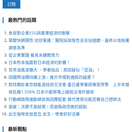
最熱門的話題
食安對企業ESG與產業經濟的衝擊
駕駛快篩陽性 欣欣客運：醫院採尿陰性且全站過關，最終以地檢署
調查為準
從企業實踐 看見永續教育力
日本熊本強震對日本經濟的影響！
苦茶油風波擴大 ，學者指出：原因疑似「混油」！
因國際油價持續上漲，推升市場對通膨的疑慮？
熙特爾赴東京辦能源技術交流會 臺日產學重磅專家齊聚 上半年營
收狂飆1,508% 日本示範案場上線挹注海外營收
行動網路降速斷網並無因應配套 替代使用功能恐需自己想辦法
張峻：決算不是結案，而是縣政改進的起點
此生咖啡安放思念 此生，學會好好活著
最新觀點