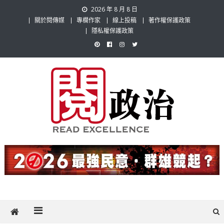
Skip
2026 年 8 月 8 日
to
關於閱傳媒
專欄作家
線上投稿
著作權保護政策
content
隱私權保護政策
閱政治 Read Gov News
任何事，談對的事；任何觀點，說出自己的觀點！政治不僅是全民話
題，也要專業評論，閱政治與多元的政治評論家與專欄作家邀稿合作，
讓讀者有最多元和專業的選擇。