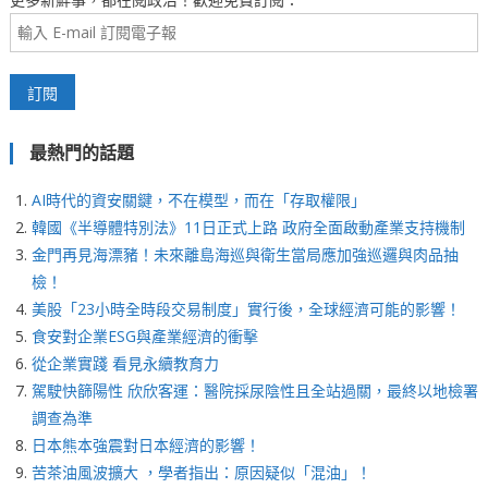
最熱門的話題
AI時代的資安關鍵，不在模型，而在「存取權限」
韓國《半導體特別法》11日正式上路 政府全面啟動產業支持機制
金門再見海漂豬！未來離島海巡與衛生當局應加強巡邏與肉品抽
檢！
美股「23小時全時段交易制度」實行後，全球經濟可能的影響！
食安對企業ESG與產業經濟的衝擊
從企業實踐 看見永續教育力
駕駛快篩陽性 欣欣客運：醫院採尿陰性且全站過關，最終以地檢署
調查為準
日本熊本強震對日本經濟的影響！
苦茶油風波擴大 ，學者指出：原因疑似「混油」！