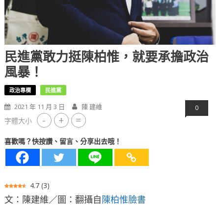
民進黨敢力挺陳柏惟，就要承擔政治
風暴！
政治專欄
民進黨
2021 年 11 月 3 日
陳 建維
0
-
+
=
字體大小
喜歡嗎？快按讚、留言、分享出去哦！
4.7
(
3
)
文：陳建維／圖：翻攝自
陳柏惟臉書