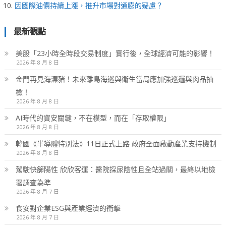
因國際油價持續上漲，推升市場對通膨的疑慮？
最新觀點
美股「23小時全時段交易制度」實行後，全球經濟可能的影響！
2026 年 8 月 8 日
金門再見海漂豬！未來離島海巡與衛生當局應加強巡邏與肉品抽
檢！
2026 年 8 月 8 日
AI時代的資安關鍵，不在模型，而在「存取權限」
2026 年 8 月 8 日
韓國《半導體特別法》11日正式上路 政府全面啟動產業支持機制
2026 年 8 月 8 日
駕駛快篩陽性 欣欣客運：醫院採尿陰性且全站過關，最終以地檢
署調查為準
2026 年 8 月 7 日
食安對企業ESG與產業經濟的衝擊
2026 年 8 月 7 日