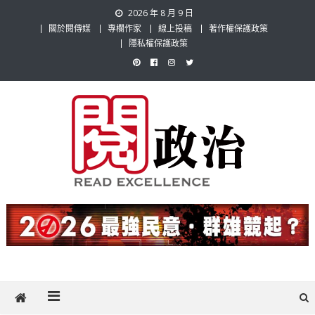
Skip
2026 年 8 月 9 日
to
關於閱傳媒
專欄作家
線上投稿
著作權保護政策
content
隱私權保護政策
閱政治 Read Gov News
任何事，談對的事；任何觀點，說出自己的觀點！政治不僅是全民話
題，也要專業評論，閱政治與多元的政治評論家與專欄作家邀稿合作，
讓讀者有最多元和專業的選擇。