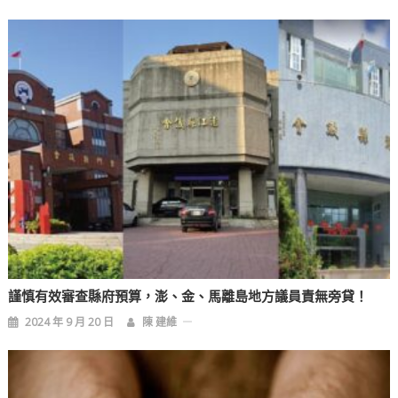
覽
謹慎有效審查縣府預算，澎、金、馬離島地方議員責無旁貸！
2024 年 9 月 20 日
陳 建維