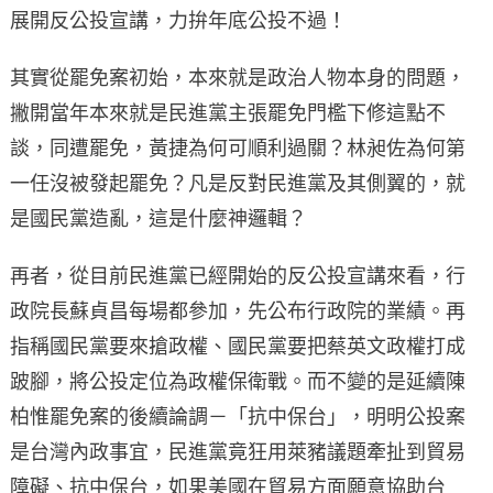
展開反公投宣講，力拚年底公投不過！
其實從罷免案初始，本來就是政治人物本身的問題，
撇開當年本來就是民進黨主張罷免門檻下修這點不
談，同遭罷免，黃捷為何可順利過關？林昶佐為何第
一任沒被發起罷免？凡是反對民進黨及其側翼的，就
是國民黨造亂，這是什麼神邏輯？
再者，從目前民進黨已經開始的反公投宣講來看，行
政院長蘇貞昌每場都參加，先公布行政院的業績。再
指稱國民黨要來搶政權、國民黨要把蔡英文政權打成
跛腳，將公投定位為政權保衛戰。而不變的是延續陳
柏惟罷免案的後續論調－「抗中保台」，明明公投案
是台灣內政事宜，民進黨竟狂用萊豬議題牽扯到貿易
障礙、抗中保台，如果美國在貿易方面願意協助台