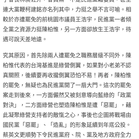
連大黨鞭柯建銘亦名列其中，力挺之舉不言可喻。相
較於亦遭罷免的前桃園市議員王浩宇，民進黨一者傾
全黨之資源力挺陳柏惟，另一方面卻放生王浩宇，待
遇可說天差地遠。
究其原因，首先除兩人遭罷免之職務層級不同外，陳
柏惟代表的台灣基進是綠營側翼，如果對小老弟不認
真關照，後續要再收攏側翼恐怕不易！再者，陳柏惟
的罷免，無疑也為民進黨開了一扇大門。這次的罷免
案走到後來，一方面儼然又被刻意導向藍綠的「政黨
對決」，二方面綠營也塑造陳柏惟是遭「惡罷」，藉
此凝聚綠營支持者的敵愾之心，事後也企圖將戰場由
國民黨「惡罷」、「造亂」的形象延續到年底公投。
蔡英文更順勢下令民進黨府、院、黨及地方政府全力