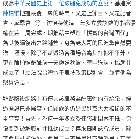
成為
中華民國史上第一位被罷免成功的立委
，基進黨
陳柏惟
把握最後一周的時間，又是上節目、又是記者
會、感恩會…等。彷彿將他這一年多立委該做的事都濃
縮在這一周完成，期能藉由塑造「樸實的台灣囝仔」
為其後續復出之路鋪墊。身為老大哥的民進黨自然要
送上溫暖，除了不斷透過各種場合為其打抱不平外，
更在陳柏惟離職前一天臨送秋波、雪中送炭，協助其
成立了「立法院台灣電子競技政策促進會」並聘他為
榮譽會長。
雖然隨後網路上有傳言該職務為酬庸性的有給職，經
過查證已非屬實，但顯露的仍是民進黨大力相挺的不
爭事實！首先，為何一年多立委任職期間內不推，偏
偏要到被解職前才推動成立？再來攤開該會成員，除
了會長林昶佐外，會員無一不是民進黨籍委員，甚至