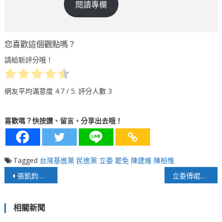
閱讀專欄
您喜歡這個觀點嗎？
請給新評分哦！
網友平均滿意度
4.7
/ 5. 評分人數
3
喜歡嗎？快按讚、留言、分享出去哦！
Tagged
台灣基進黨
民進黨
立委
罷免
陳建維
陳柏惟
文
張凱鈞：民進黨將會放棄公投 搶攻立委補選
立委傅崐萁要求蘇揆評估「環島高速鐵路網」及「國道6號延伸花蓮」的可行性
章
相關新聞
導