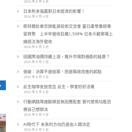
2026 年 8 月 6 日
日本熊本強震對日本經濟的影響！
2026 年 8 月 6 日
熙特爾赴東京辦能源技術交流會 臺日產學重磅專
家齊聚 上半年營收狂飆1,508% 日本示範案場上
線挹注海外營收
2026 年 8 月 5 日
因國際油價持續上漲，推升市場對通膨的疑慮？
2026 年 8 月 5 日
張峻：決算不是結案，而是縣政改進的起點
2026 年 8 月 4 日
此生咖啡安放思念 此生，學會好好活著
2026 年 8 月 4 日
行動網路降速斷網並無因應配套 替代使用功能恐
需自己想辦法
2026 年 8 月 4 日
AI時代下 未來的方向仍是由人類決定
2026 年 8 月 3 日