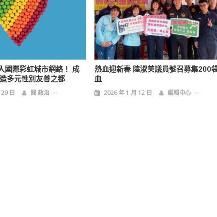
入國際彩虹城市網絡！ 成
熱血迎新春 陸淑美議員號召募集200
打造多元性別友善之都
血
 29 日
閱 政治
2026 年 1 月 12 日
編輯中心