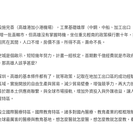
設施完善（高雄港加小港機場），工業基礎雄厚（中鋼、中船、加工出口
才又增一批直轄市。但高雄沒有掌握時機，坐任重北輕南的政策橫行數十年，
困死在其間，人口不增，房價不漲，所得不高，壽命不長。
空城是個啟示，短短幾年努力，計畫一經核定，首期數千億經費就是市政
那高雄人該爭甚麼?
深圳。高雄的基本條件都有了，就等政策，記取在地加工出口區的成功經
區域，實施開放的自由生產與貿易，減少貿易壁壘，增強競爭力，再大力
善於跟本土供應商聯繫，與全球市場接軌，增加外資投入與外匯收益，讓
貿特區。
設立國際醫療特區，國際教育特區，諸多對國內醫療、教育產業的框框限
全球最厲害的醫療與教育基地，想怎麼醫就怎麼醫，想怎麼教就怎麼教，