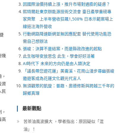
因國際油價持續上漲，推升市場對通膨的疑慮？
熙特爾赴東京辦能源技術交流會 臺日產學重磅專
家齊聚 上半年營收狂飆1,508% 日本示範案場上
線挹注海外營收
行動網路降速斷網並無因應配套 替代使用功能恐
捷
需自己想辦法
張峻：決算不是結案，而是縣政改進的起點
府幾
此生咖啡安放思念 此生，學會好好活著
AI時代下 未來的方向仍是由人類決定
「議長帶您遊花蓮」美崙溪、花崗山漫步尋幽張峻
驗，
邀遊客成為花蓮文化觀光代言人
投資
無須觀眾的凱旋：普趣、奧德修斯與跨越三千年的
人民
歸鄉真理
最新觀點
制，
看高
苦茶油風波擴大 ，學者指出：原因疑似「混
油」！