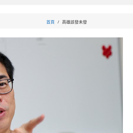
首頁
高雄該發未發