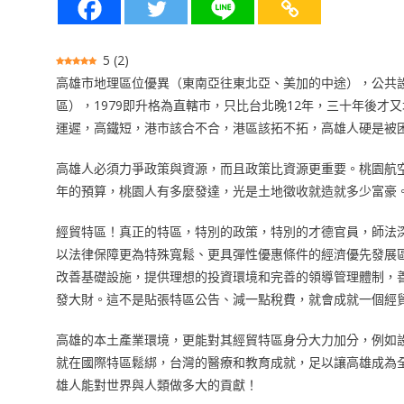
5
(
2
)
高雄市地理區位優異（東南亞往東北亞、美加的中途），公共
區），1979即升格為直轄市，只比台北晚12年，三十年後
運遲，高鐵短，港市該合不合，港區該拓不拓，高雄人硬是被
高雄人必須力爭政策與資源，而且政策比資源更重要。桃園航
年的預算，桃園人有多麼發達，光是土地徵收就造就多少富豪。
經貿特區！真正的特區，特別的政策，特別的才德官員，師法
以法律保障更為特殊寬鬆、更具彈性優惠條件的經濟優先發展
改善基礎設施，提供理想的投資環境和完善的領導管理體制，
發大財。這不是貼張特區公告、減一點稅費，就會成就一個經
高雄的本土產業環境，更能對其經貿特區身分大力加分，例如
就在國際特區鬆綁，台灣的醫療和教育成就，足以讓高雄成為
雄人能對世界與人類做多大的貢獻！