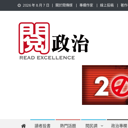
Skip
2026 年 8 月 7 日
關於閱傳媒
專欄作家
線上投稿
著作
to
content
閱政治 Read Gov News
任何事，談對的事；任何觀點，說出自己的觀點！政治不僅是
讀者投書
熱門話題
閱民調
政治專欄