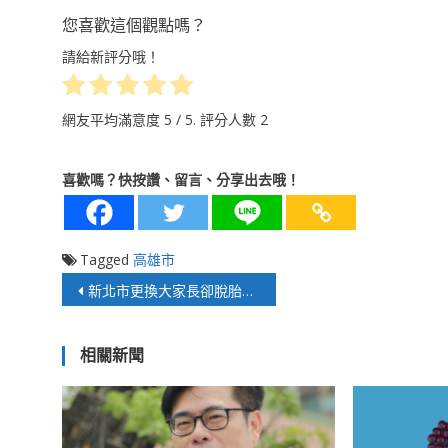
您喜歡這個觀點嗎？
請給新評分哦！
網友平均滿意度
5
/ 5. 評分人數
2
喜歡嗎？快按讚、留言、分享出去哦！
Tagged
高雄市
文
新北市更換大家長卻脫胎未換骨
章
相關新聞
導
覽