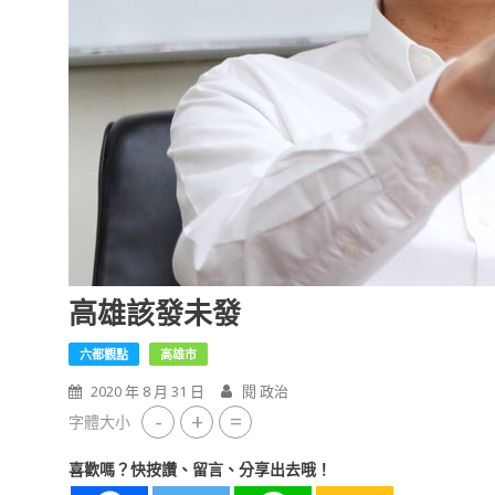
高雄該發未發
六都觀點
高雄市
2020 年 8 月 31 日
閱 政治
-
+
=
字體大小
喜歡嗎？快按讚、留言、分享出去哦！