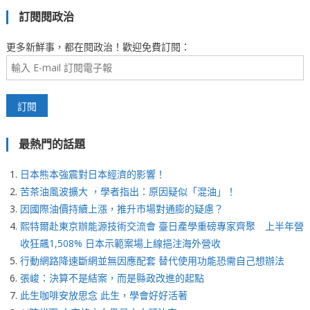
訂閱閱政治
更多新鮮事，都在閱政治！歡迎免費訂閱：
最熱門的話題
日本熊本強震對日本經濟的影響！
苦茶油風波擴大 ，學者指出：原因疑似「混油」！
因國際油價持續上漲，推升市場對通膨的疑慮？
熙特爾赴東京辦能源技術交流會 臺日產學重磅專家齊聚 上半年營
收狂飆1,508% 日本示範案場上線挹注海外營收
行動網路降速斷網並無因應配套 替代使用功能恐需自己想辦法
張峻：決算不是結案，而是縣政改進的起點
此生咖啡安放思念 此生，學會好好活著