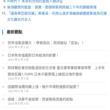
AI時代下 未來的方向仍是由人類決定
無須觀眾的凱旋：普趣、奧德修斯與跨越三千年的歸鄉真理
「議長帶您遊花蓮」美崙溪、花崗山漫步尋幽張峻邀遊客成為花蓮
文化觀光代言人
最新觀點
苦茶油風波擴大 ，學者指出：原因疑似「混油」！
2026 年 8 月 6 日
日本熊本強震對日本經濟的影響！
2026 年 8 月 6 日
熙特爾赴東京辦能源技術交流會 臺日產學重磅專家齊聚 上半年
營收狂飆1,508% 日本示範案場上線挹注海外營收
2026 年 8 月 5 日
因國際油價持續上漲，推升市場對通膨的疑慮？
2026 年 8 月 5 日
張峻：決算不是結案，而是縣政改進的起點
2026 年 8 月 4 日