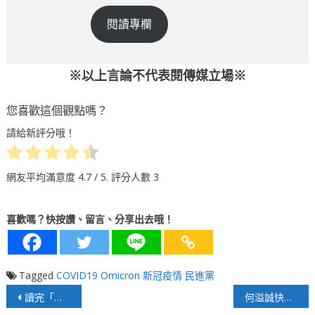
閱讀專欄
※以上言論不代表閱傳媒立場※
您喜歡這個觀點嗎？
請給新評分哦！
網友平均滿意度
4.7
/ 5. 評分人數
3
喜歡嗎？快按讚、留言、分享出去哦！
Tagged
COVID19
Omicron
新冠疫情
民進黨
文
讀完「韓先生來敲門」一書後！致韓國瑜的一封信
何溢誠快評》防疫禁不起重蹈覆轍