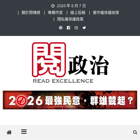
Skip
2026 年 8 月 7 日
to
關於閱傳媒
專欄作家
線上投稿
著作權保護政策
content
隱私權保護政策
閱政治 Read Gov News
任何事，談對的事；任何觀點，說出自己的觀點！政治不僅是全民話
題，也要專業評論，閱政治與多元的政治評論家與專欄作家邀稿合作，
讓讀者有最多元和專業的選擇。