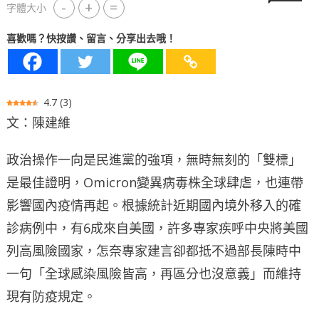
-
+
=
字體大小
喜歡嗎？快按讚、留言、分享出去哦！
4.7
(
3
)
文：陳建維
政治操作一向是民進黨的強項，無時無刻的「雙標」
是最佳證明，Omicron變異病毒株全球肆虐，也連帶
影響國內疫情再起。根據統計近期國內境外移入的確
診病例中，有6成來自美國，許多專家疾呼中央將美國
列高風險國家，怎奈專家建言卻都抵不過部長陳時中
一句「全球感染風險皆高，再區分也沒意義」而維持
現有防疫規定。