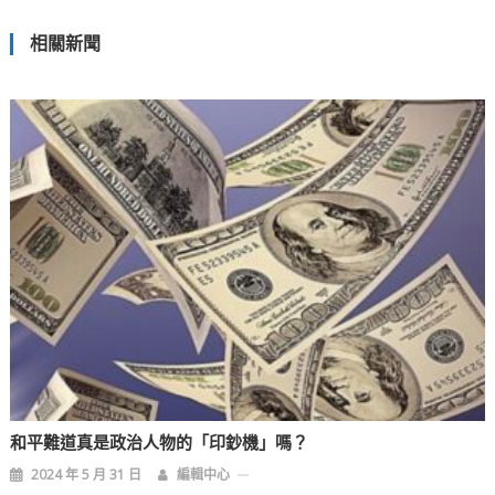
章
相關新聞
導
覽
和平難道真是政治人物的「印鈔機」嗎？
2024 年 5 月 31 日
編輯中心