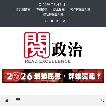
Skip
2026 年 8 月 8 日
to
關於閱傳媒
專欄作家
線上投稿
著作權保護政策
content
隱私權保護政策
閱政治 Read Gov News
任何事，談對的事；任何觀點，說出自己的觀點！政治不僅是全民話
題，也要專業評論，閱政治與多元的政治評論家與專欄作家邀稿合作，
讓讀者有最多元和專業的選擇。