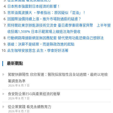
日本熊本強震對日本經濟的影響！
苦茶油風波擴大 ，學者指出：原因疑似「混油」！
因國際油價持續上漲，推升市場對通膨的疑慮？
熙特爾赴東京辦能源技術交流會 臺日產學重磅專家齊聚 上半年營
收狂飆1,508% 日本示範案場上線挹注海外營收
行動網路降速斷網並無因應配套 替代使用功能恐需自己想辦法
張峻：決算不是結案，而是縣政改進的起點
此生咖啡安放思念 此生，學會好好活著
最新觀點
駕駛快篩陽性 欣欣客運：醫院採尿陰性且全站過關，最終以地檢
署調查為準
2026 年 8 月 7 日
食安對企業ESG與產業經濟的衝擊
2026 年 8 月 7 日
從企業實踐 看見永續教育力
2026 年 8 月 7 日