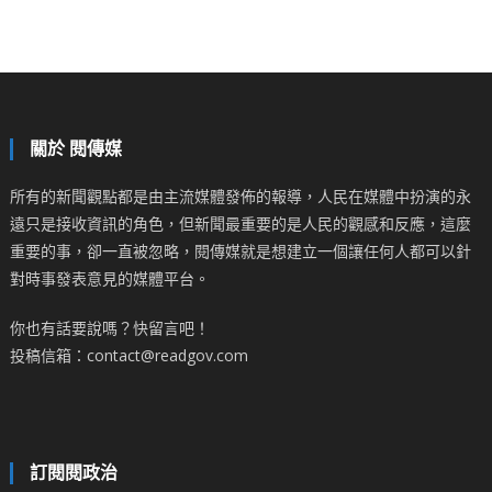
關於 閱傳媒
所有的新聞觀點都是由主流媒體發佈的報導，人民在媒體中扮演的永
遠只是接收資訊的角色，但新聞最重要的是人民的觀感和反應，這麼
重要的事，卻一直被忽略，閱傳媒就是想建立一個讓任何人都可以針
對時事發表意見的媒體平台。
你也有話要說嗎？快留言吧！
投稿信箱：contact@readgov.com
訂閱閱政治