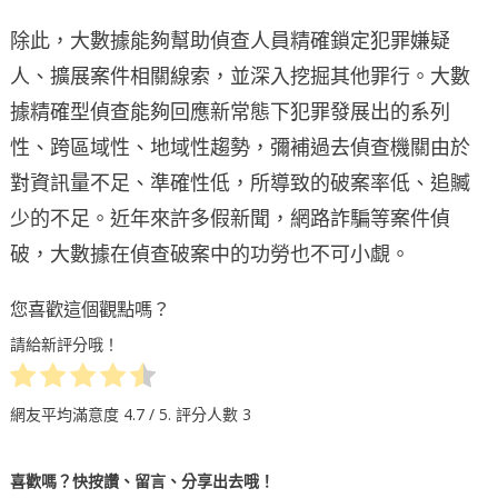
除此，大數據能夠幫助偵查人員精確鎖定犯罪嫌疑
人、擴展案件相關線索，並深入挖掘其他罪行。大數
據精確型偵查能夠回應新常態下犯罪發展出的系列
性、跨區域性、地域性趨勢，彌補過去偵查機關由於
對資訊量不足、準確性低，所導致的破案率低、追贓
少的不足。近年來許多假新聞，網路詐騙等案件偵
破，大數據在偵查破案中的功勞也不可小覷。
您喜歡這個觀點嗎？
請給新評分哦！
網友平均滿意度
4.7
/ 5. 評分人數
3
喜歡嗎？快按讚、留言、分享出去哦！