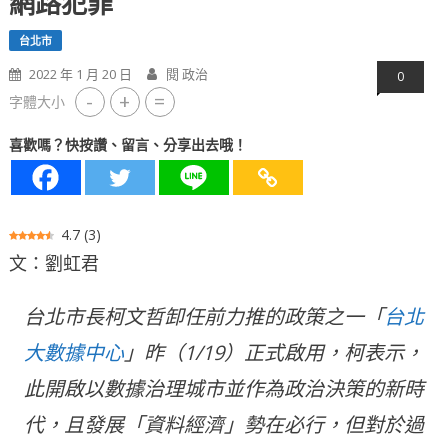
網路犯罪
台北市
2022 年 1 月 20 日
閱 政治
0
-
+
=
字體大小
喜歡嗎？快按讚、留言、分享出去哦！
4.7
(
3
)
文：劉虹君
台北市長柯文哲卸任前力推的政策之一「
台北
大數據中心
」昨（1/19）正式啟用，柯表示，
此開啟以數據治理城市並作為政治決策的新時
代，且發展「資料經濟」勢在必行，但對於過