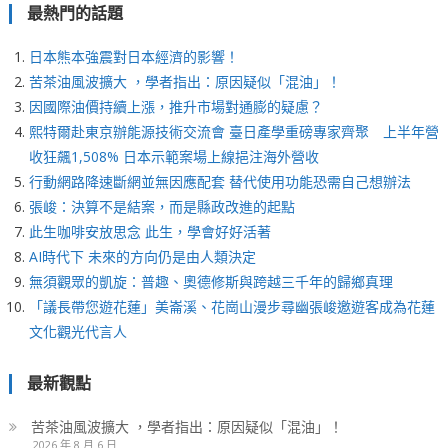
最熱門的話題
日本熊本強震對日本經濟的影響！
苦茶油風波擴大 ，學者指出：原因疑似「混油」！
因國際油價持續上漲，推升市場對通膨的疑慮？
熙特爾赴東京辦能源技術交流會 臺日產學重磅專家齊聚 上半年營
收狂飆1,508% 日本示範案場上線挹注海外營收
行動網路降速斷網並無因應配套 替代使用功能恐需自己想辦法
張峻：決算不是結案，而是縣政改進的起點
此生咖啡安放思念 此生，學會好好活著
AI時代下 未來的方向仍是由人類決定
無須觀眾的凱旋：普趣、奧德修斯與跨越三千年的歸鄉真理
「議長帶您遊花蓮」美崙溪、花崗山漫步尋幽張峻邀遊客成為花蓮
文化觀光代言人
最新觀點
苦茶油風波擴大 ，學者指出：原因疑似「混油」！
2026 年 8 月 6 日