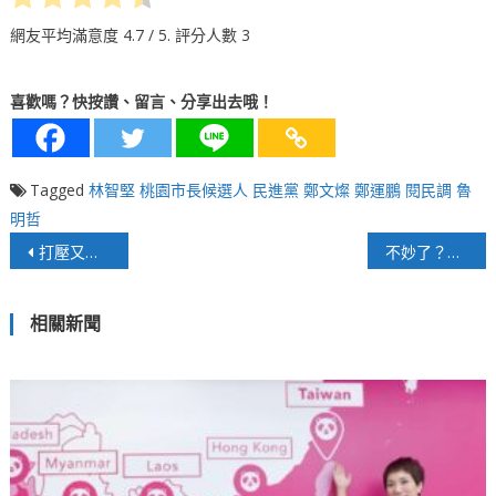
網友平均滿意度
4.7
/ 5. 評分人數
3
喜歡嗎？快按讚、留言、分享出去哦！
Tagged
林智堅
桃園市長候選人
民進黨
鄭文燦
鄭運鵬
閱民調
魯
明哲
文
打壓又逼退？賴坤成不滿劉櫂豪「整碗捧」
不妙了？國民黨籍宜蘭縣長林姿妙80萬交保
章
相關新聞
導
覽