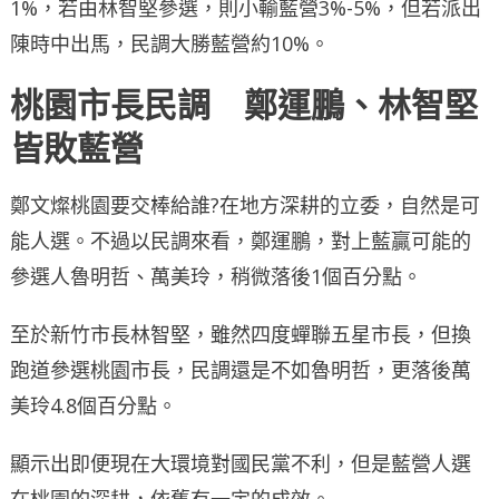
1%，若由林智堅參選，則小輸藍營3%-5%，但若派出
陳時中出馬，民調大勝藍營約10%。
桃園市長民調 鄭運鵬、林智堅
皆敗藍營
鄭文燦桃園要交棒給誰?在地方深耕的立委，自然是可
能人選。不過以民調來看，鄭運鵬，對上藍贏可能的
參選人魯明哲、萬美玲，稍微落後1個百分點。
至於新竹市長林智堅，雖然四度蟬聯五星市長，但換
跑道參選桃園市長，民調還是不如魯明哲，更落後萬
美玲4.8個百分點。
顯示出即便現在大環境對國民黨不利，但是藍營人選
在桃園的深耕，依舊有一定的成效。