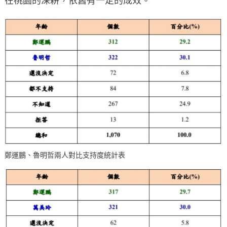
鄭運鵬、魯明哲兩人對比支持度統計表