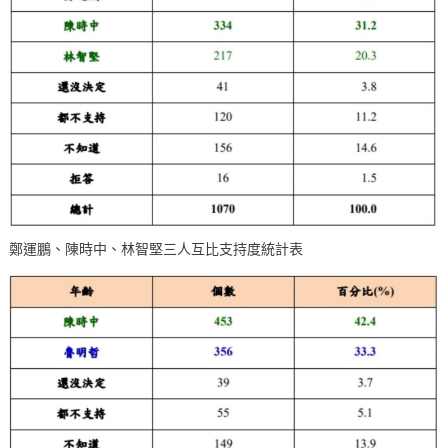
鄭運鵬、陳時中、林智堅三人互比支持度統計表