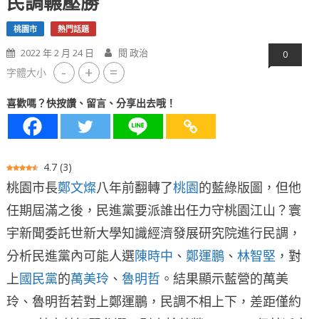
民調輾壓勝
桃園市
熱門話題
2022 年 2 月 24 日
閱 政治
0
-
+
=
字體大小
喜歡嗎？快按讚、留言、分享出去哦！
4.7
(
3
)
桃園市長
鄭文燦
八年前翻轉了
桃園
的藍綠版圖，但他
任期屆滿之後，民進黨要派誰出任力守桃園江山？寰
宇新聞委託世新大學知識經濟發展研究院進行民調，
分析民進黨內可能人選
陳時中
、
鄭運鵬
、
林智堅
，對
上
國民黨
的
萬美玲
、
魯明哲
。結果顯示藍營的萬美
玲、魯明哲若對上鄭運鵬，民調不相上下，差距僅約