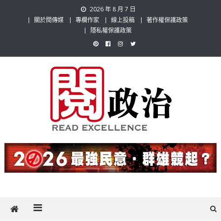
Skip
2026 年 8 月 7 日
to
關於閱傳媒
專欄作家
線上投稿
著作權保護政策
content
隱私權保護政策
閱政治 Read Gov News
任何事，談對的事；任何觀點，說出自己的觀點！政治不僅是全民話
題，也要專業評論，閱政治與多元的政治評論家與專欄作家邀稿合作，
讓讀者有最多元和專業的選擇。