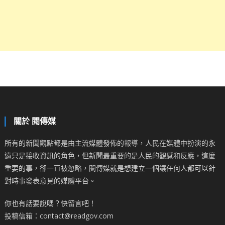
關於 閱傳媒
所有的新聞觀點都是由主流媒體發佈的報導，人民在媒體中扮演的永
遠只是接收資訊的角色，但新聞最重要的是人民的觀感和反應，這麼
重要的事，卻一直被忽略，閱傳媒就是想建立一個讓任何人都可以針
對時事發表意見的媒體平台。
你也有話要說嗎？快留言吧！
投稿信箱：contact@readgov.com